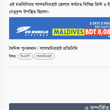
‎ওই মতবিনিময় লালমনিরহাট জেলায় কর্মরত বিভিন্ন প্রিন্ট ও
নেতৃবৃন্দ উপস্থিত ছিলেন।
দৈনিক পুনরুত্থান / লালমনিরহাট প্রতিনিধি
বিষয়:
বিএনপি
লালমনিরহাট
এ সম্পর্কি