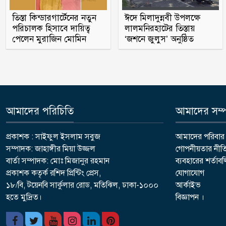
তিস্তা কিন্ডারগার্টেনের নতুন
ঈদে মিলাদুন্নবী উপলক্ষে
পরিচালক হিসাবে দায়িত্ব
লালমনিরহাটের তিস্তায়
পেলেন মুরাজিন মোমিন
‘জশনে জুলুস’ অনুষ্ঠিত
আমাদের পরিচিতি
আমাদের সম্পর
প্রকাশক : সাইফুল ইসলাম সবুজ
আমাদের পরিবার
সম্পাদক: জাহাঙ্গীর মিয়া উজ্জল
গোপনীয়তার নীত
বার্তা সম্পাদক: মোঃ মিজানুর রহমান
ব্যবহারের শর্তাব
প্রকাশক কতৃর্ক রশিদ প্রিন্টিং প্রেস,
যোগাযোগ
১৮/বি, টয়েনবি সার্কুলার রোড, মতিঝিল, ঢাকা-১০০০
আর্কাইভ
হতে মুদ্রিত।
বিজ্ঞাপন ।