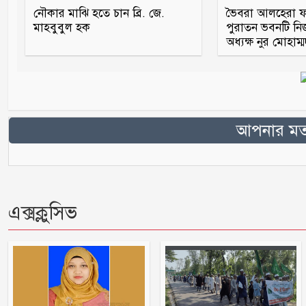
নৌকার মাঝি হতে চান ব্রি. জে.
ভৈবরা আলহেরা ফা
মাহবুবুল হক
পুরাতন ভবনটি নি
অধ্যক্ষ নুর মোহাম্
আপনার মতা
এক্সক্লুসিভ