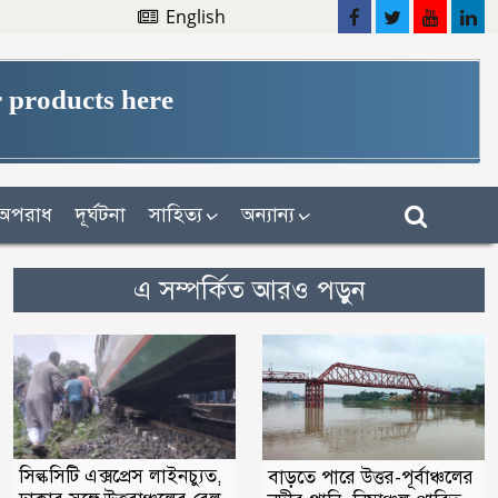
English
 products here
অপরাধ
দূর্ঘটনা
সাহিত্য
অন্যান্য
এ সম্পর্কিত আরও পড়ুন
সিল্কসিটি এক্সপ্রেস লাইনচ্যুত,
বাড়তে পারে উত্তর-পূর্বাঞ্চলের