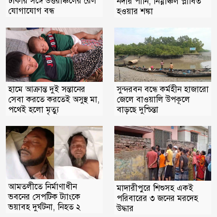
ঢাকার সঙ্গে উত্তরাঞ্চলের রেল
নদীর পানি, নিম্নাঞ্চল প্লাবিত
যোগাযোগ বন্ধ
হওয়ার শঙ্কা
সুন্দরবন বন্ধে কর্মহীন হাজারো
হামে আক্রান্ত দুই সন্তানের
জেলে বাওয়ালি উপকূলে
সেবা করতে করতেই অসুস্থ মা,
বাড়ছে দুশ্চিন্তা
পথেই হলো মৃত্যু
আমতলীতে নির্মাণাধীন
মাদারীপুরে শিশুসহ একই
ভবনের সেপটিক ট্যাংকে
পরিবারের ৩ জনের মরদেহ
ভয়াবহ দুর্ঘটনা, নিহত ২
উদ্ধার