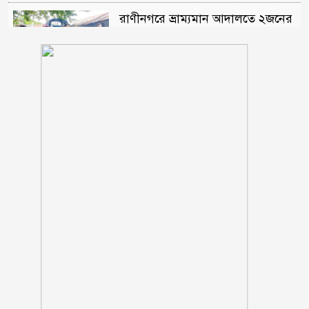
রাণীনগরে ভ্রাম্যমান আদালতে ২জনের
কারাদন্ড
শরণখোলায় মাদক কারবারিদের
গ্রেফতারের পর ওসির বিরুদ্ধে
ষড়যন্ত্রের প্রতিবাদে মানববন্ধন
পুলিশকে পিটিয়ে রক্তাক্ত করেছি এ
দৃশ্য কি আপনারা দেখেননি, সমাবেশে
এনসিপি নেতা
সাকিব ‘খুনীর প্রমাণিত দোসর,
ফ্যাসিস্ট’: আসিফ আকবর
‘মানুষ তোমাকে নিয়ে হিংসা করবে,
এটাই স্বাভাবিক’; জর্জিনাকে রোনালদো