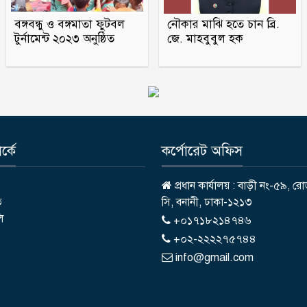
বঙ্গবন্ধু ও বঙ্গমাতা ফুটবল
নৌকার মাঝি হতে চান ব্রি.
টুর্নামেন্ট ২০২৩ অনুষ্ঠিত
জে. মাহবুবুল হক
্কে
কর্পোরেট অফিস
প্রধান কার্যালয় : বাড়ী নং-৫৯, রো
ি
সি, বনানী, ঢাকা-১২১৩
লি
+০১৭১৮২১৪৭৪৬
+০২-২২২২৭৫৭৪৪
info@gmail.com