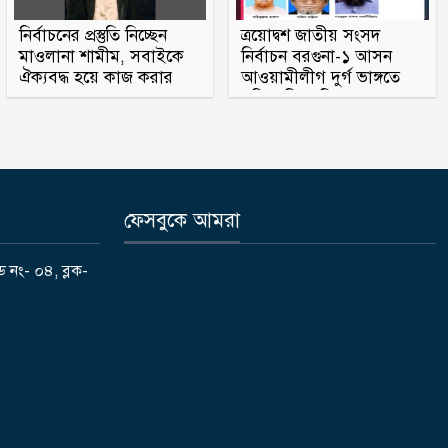
রাষ্ট্রপতি নির্বাচন ২০ আগস্ট
নির্বাচনের প্রস্তুতি নিচ্ছেন
ত্রয়োদ্বশ জাতীয় সংসদ
মাওলানা শামীম, সবাইকে
নির্বাচন বরগুনা-১ আসন
ঐক্যবদ্ধ হয়ে কাজ করার
আওয়ামীলীগ দুর্গ ভাঙ্গতে
মাগুরায় সাকিব আল হাসানের বাড়িতে
অহব্বান জানান
মরিয়া বিএনপি ও জামায়াত
‘পেট্রোল বোমা’ হামলা
পটুয়াখালী সদর উপজেলা আ লীগ
সহসভাপতি মিজানুর মারা গেছেন
ফেসবুকে আমরা
মধুখালীতে সাবেক পৌর কাউন্সিলর
ড নং- ০৪, ব্লক-
বাবু গ্রেফতার
আগস্টের ৫ তারিখ যেভাবে হলো ‘৩৬
জুলাই’