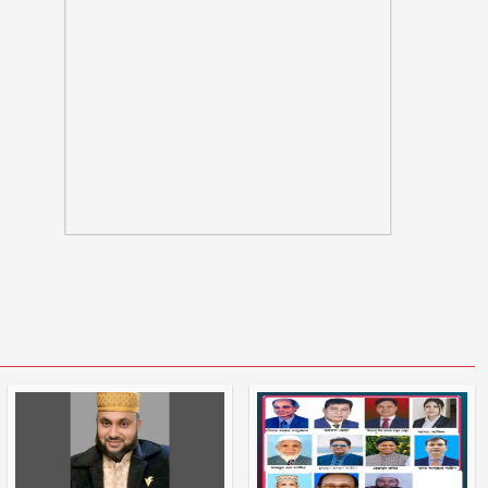
ভারতীয় হাইকমিশনের কর্মকর্তা সেজে
প্রতারণা, সতর্ক থাকার পরামর্শ
সামনে আরো ধ্বংসাত্মক কর্মসূচিতে
যাবে জামায়াত-শিবির
দুই-তিন দিনের মধ্যে গ্যাসের পরিস্থিতি
স্বাভাবিক হবে
বরগুনায় ভাইয়ে ভাইয়ে সংঘর্ষে নিহত
জামাই
ওবায়দুল কাদেরসহ ৭ শীর্ষ নেতার
সর্বোচ্চ শাস্তির আবেদন