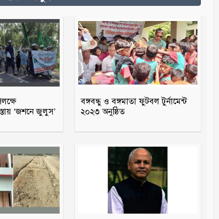
পলক্ষে
বঙ্গবন্ধু ও বঙ্গমাতা ফুটবল টুর্নামেন্ট
্তায় ‘জশনে জুলুস’
২০২৩ অনুষ্ঠিত