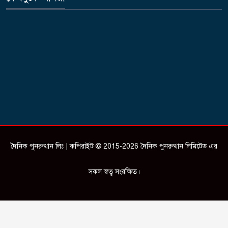
দৈনিক পুনরুত্থান লিঃ | কপিরাইট © 2015-2026 দৈনিক পুনরুত্থান লিমিটেড এর
সকল স্বত্ব সংরক্ষিত।
Design & Developed by
ictSky