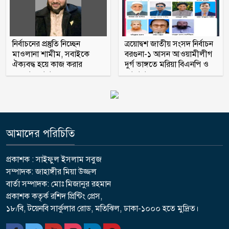
নির্বাচনের প্রস্তুতি নিচ্ছেন
ত্রয়োদ্বশ জাতীয় সংসদ নির্বাচন
মাওলানা শামীম, সবাইকে
বরগুনা-১ আসন আওয়ামীলীগ
ঐক্যবদ্ধ হয়ে কাজ করার
দুর্গ ভাঙ্গতে মরিয়া বিএনপি ও
অহব্বান জানান
জামায়াত
আমাদের পরিচিতি
প্রকাশক : সাইফুল ইসলাম সবুজ
সম্পাদক: জাহাঙ্গীর মিয়া উজ্জল
বার্তা সম্পাদক: মোঃ মিজানুর রহমান
প্রকাশক কতৃর্ক রশিদ প্রিন্টিং প্রেস,
১৮/বি, টয়েনবি সার্কুলার রোড, মতিঝিল, ঢাকা-১০০০ হতে মুদ্রিত।