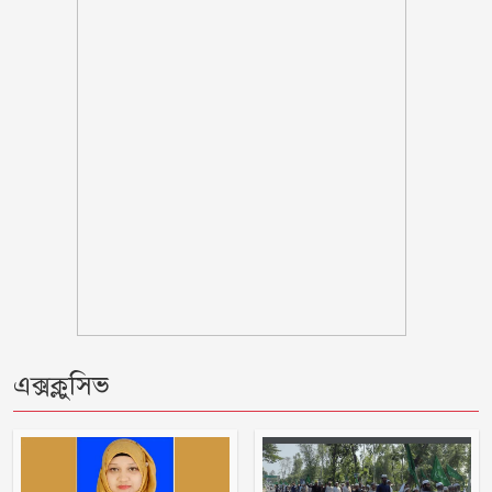
দেখা নেই কাঙ্ক্ষিত ইলিশের
বিবাহবিচ্ছেদের মামলা তুলে নিলেন বিজয়ের
স্ত্রী
কুপ্রস্তাবে রাজি না হওয়ায় ভাই-বোনসহ
তরুণীর চুল কেটে গাছে বেঁধে নির্যাতন
গণঅভ্যুত্থানের সঙ্গে প্রথম বেইমানি করেছেন
জামায়াত আমির: রাশেদ খান
তনু হত্যায় সাবেক সেনাসদস্য হাফিজুর
রহমান ফের গ্রেফতার
এক্সক্লুসিভ
আহারে জীবন! একবছরে লাশ কঙ্কাল, কেউ
খোঁজ নেয়নি