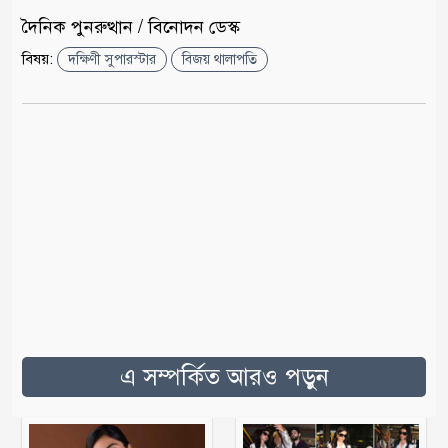
দৈনিক পুনরুত্থান / বিনোদন ডেস্ক
বিষয়:
দক্ষিণী সুপারস্টার
বিজয় থালাপতি
এ সম্পর্কিত আরও পড়ুন