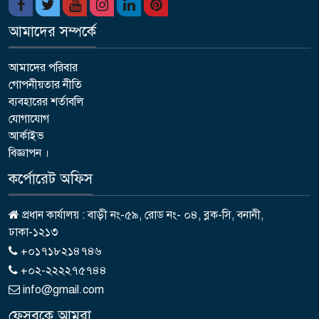
আমাদের সম্পর্কে
আমাদের পরিবার
গোপনীয়তার নীতি
ব্যবহারের শর্তাবলি
যোগাযোগ
আর্কাইভ
বিজ্ঞাপন ।
কর্পোরেট অফিস
প্রধান কার্যালয় : বাড়ী নং-৫৯, রোড নং- ০৪, ব্লক-সি, বনানী,
ঢাকা-১২১৩
+০১৭১৮২১৪৭৪৬
+০২-২২২২৭৫৭৪৪
info@gmail.com
ফেসবুকে আমরা