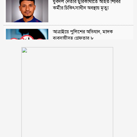
যুবদল নেতার ছুরিকাঘাতে আহত শিবির
কর্মীর চিকিৎসাধীন অবস্থায় মৃত্যু
আত্রাইয়ে পুলিশের অভিযান, মাদক
ব্যবসায়ীসহ গ্রেফতার ৮
কুড়িগ্রামে ৮ বছরের শিশুর কাঁধে ৬ সদস্যের
পরিবার
লিওনেল মেসির বাবা মারা গেছেন
১/১১ তে তারেক রহমানকে ‘আয়নাঘরে’ বন্দি
রাখা হয়েছিল: চিফ প্রসিকিউটর
ঋণের বোঝা মাথায় নিয়ে সাগরে জেলেরা,