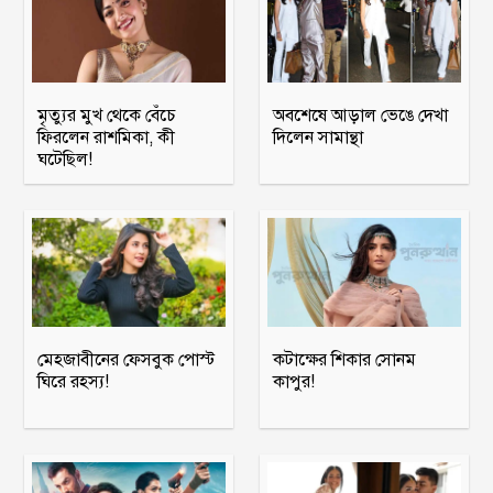
মৃত্যুর মুখ থেকে বেঁচে
অবশেষে আড়াল ভেঙে দেখা
ফিরলেন রাশমিকা, কী
দিলেন সামান্থা
ঘটেছিল!
মেহজাবীনের ফেসবুক পোস্ট
কটাক্ষের শিকার সোনম
ঘিরে রহস্য!
কাপুর!