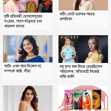
শুটিং সেটে গুরুতর আহত
দৃষ্টি প্রতিবন্ধী মোখলেসুরের
রাশমিকা
সংগ্রাম, পাশে দাঁড়াতে চান
খায়রুল বাসার
আমি এখন আর সিঙ্গেল না,
নগ্ন দৃশ্য বাদ দিতে চেয়েছিলেন
সম্পর্কে আছি: নীহা
পরিচালক, অভিনেত্রী নিজেই
রাজি হননি