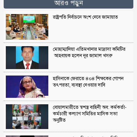
আরও পড়ুন
রাষ্ট্রপতি নির্বাচনে অংশ নেবে জামায়াত
মোহাম্মাদিয়া এতিমখানার মাদ্রাসা কমিটির
আহবায়ক হলেন নূর জামাল খসরু
হাসিনাকে ফেরাতে ৪০৪ শিক্ষকের গোপন
তৎপরতা, ব্যবস্থা নেওয়ার দাবি
বোয়ালমারীতে স্বশস্ত্র বাহিনী অব: কর্মকর্তা-
কর্মচারী কল্যাণ সমিতির মাসিক সভা
অনুষ্টিত