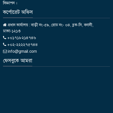
বিজ্ঞাপন ।
কর্পোরেট অফিস
প্রধান কার্যালয় : বাড়ী নং-৫৯, রোড নং- ০৪, ব্লক-সি, বনানী,
ঢাকা-১২১৩
+০১৭১৮২১৪৭৪৬
+০২-২২২২৭৫৭৪৪
info@gmail.com
ফেসবুকে আমরা