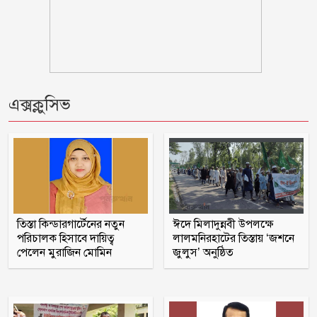
গ্রেপ্তার: উদ্ধার ৪ তরুণী
পঞ্চগড় সদর উপজেলার সাবেক ভাইস
চেয়ারম্যান কাজী আল তারিক গ্রেফতার
এক্সক্লুসিভ
ভাঙ্গায় নির্মাণাধীন ভবনে সেন্টারিং খুলতে
গিয়ে রাজমিস্ত্রি নিহত
ঠাকূরগাঁওয়ের রাণীশংকৈলে দৃষ্টিনন্দন মডেল
মসজিদের শুভ উদ্বোধন
আলফাডাঙ্গায় জমি সংক্রান্ত বিরোধের জেরে
তিস্তা কিন্ডারগার্টেনের নতুন
ঈদে মিলাদুন্নবী উপলক্ষে
হামলা আহত তিন
পরিচালক হিসাবে দায়িত্ব
লালমনিরহাটের তিস্তায় ‘জশনে
পেলেন মুরাজিন মোমিন
জুলুস’ অনুষ্ঠিত
মন্ত্রীদের কমপক্ষে ১০ ও এমপিদের ৫ লাখ
টাকা বেতন হওয়া উচিত: নুরুল হক