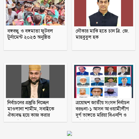
দিনে-দুপুরে বাসে আগুন
বঙ্গবন্ধু ও বঙ্গমাতা ফুটবল
নৌকার মাঝি হতে চান ব্রি. জে.
ছয় মাসে অনেক খেয়েছেন, মনে হচ্ছে
টুর্নামেন্ট ২০২৩ অনুষ্ঠিত
মাহবুবুল হক
দলটাকেই খেয়ে ফেলবেন: বিএনপির এমপি
প্রতিবন্ধী কর্মীর স্ত্রীর সঙ্গে সম্পর্ক, দল থেকে
বহিষ্কার জামায়াত নেতা
নির্বাচনের প্রস্তুতি নিচ্ছেন
ত্রয়োদ্বশ জাতীয় সংসদ নির্বাচন
মাওলানা শামীম, সবাইকে
বরগুনা-১ আসন আওয়ামীলীগ
ঐক্যবদ্ধ হয়ে কাজ করার
দুর্গ ভাঙ্গতে মরিয়া বিএনপি ও
অহব্বান জানান
জামায়াত