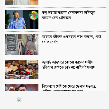
তনু হত্যায় সাবেক সেনাসদস্য হাফিজুর
রহমান ফের গ্রেফতার
আহারে জীবন! একবছরে লাশ কঙ্কাল, কেউ
খোঁজ নেয়নি
জুলাই জাদুঘরে কোনো ধরনের দলীয়
ইতিহাস দেখতে চাই না: নাহিদ ইসলাম
বিশ্বকাপে মেসিকে মেরে ফেলার ষড়যন্ত্র,
বেরিয়ে এলো ভয়াবহ সব তথ্য