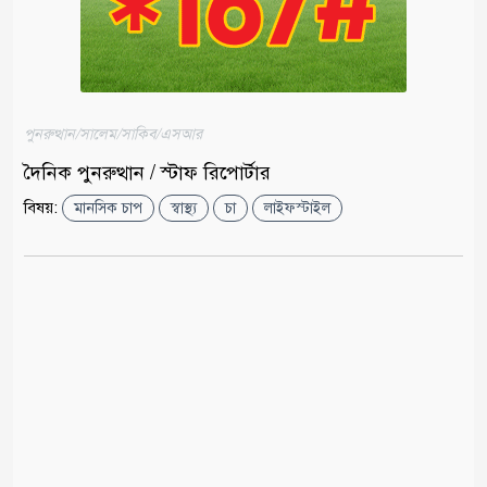
পুনরুত্থান/সালেম/সাকিব/এসআর
দৈনিক পুনরুত্থান / স্টাফ রিপোর্টার
বিষয়:
মানসিক চাপ
স্বাস্থ্য
চা
লাইফস্টাইল