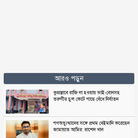
আরও পড়ুন
কুপ্রস্তাবে রাজি না হওয়ায় ভাই-বোনসহ
তরুণীর চুল কেটে গাছে বেঁধে নির্যাতন
গণঅভ্যুত্থানের সঙ্গে প্রথম বেইমানি করেছেন
জামায়াত আমির: রাশেদ খান