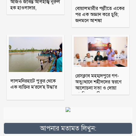
আজও জীবন্ত আলহাজ্ব নুরুল
হক হাওলাদার,
বোয়ালমারীর পল্লীতে একের
পর এক অজ্ঞান করে চুরি;
জনমনে আশঙ্কা
প্রেসক্লাব মহম্মদপুরে গণ-
লালমনিরহাটে পুকুর থেকে
অভ্যুত্থানে শহীদদের স্বরণে
এক ব্যক্তির ম'রদে'হ উদ্ধা'র
আলোচনা সভা ও দোয়া
মাহফিল অনুষ্ঠিত
আপনার মতামত লিখুন: