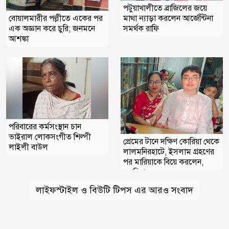
পটুয়াখালীতে ব্রাজিলের জয়ে
বোয়ালমারীর পল্লীতে একের পর
মাথা ন্যাড়া করলেন আর্জেন্টিনা
এক অজ্ঞান করে চুরি; জনমনে
সমর্থক রাফি
আশঙ্কা
পরিবারের কর্মসংস্থান চান
ভাইরাল লোকসংগীত শিল্পী
প্রেমের টানে দক্ষিণ কোরিয়া থেকে
লাইলী বাউল
লালমনিরহাটে, ইসলাম গ্রহণের
পর মারিয়াকে বিয়ে করলেন,
কোরিয়ান যুবক
লাইফস্টাইল ও বিউটি টিপস এর আরও সংবাদ