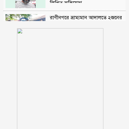
লিখিত অভিযোগ
রাণীনগরে ভ্রাম্যমান আদালতে ২জনের
কারাদন্ড
শরণখোলায় মাদক কারবারিদের
গ্রেফতারের পর ওসির বিরুদ্ধে
ষড়যন্ত্রের প্রতিবাদে মানববন্ধন
পুলিশকে পিটিয়ে রক্তাক্ত করেছি এ
দৃশ্য কি আপনারা দেখেননি, সমাবেশে
এনসিপি নেতা
সাকিব ‘খুনীর প্রমাণিত দোসর,
ফ্যাসিস্ট’: আসিফ আকবর