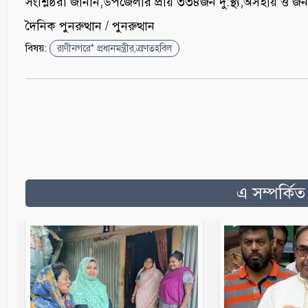
‎সংশ্লিষ্ঠরা জানান,উপজেলার প্রায় ৩৩৪জন দু:স্থ্য,অসহায় 
দৈনিক পুনরুত্থান / পুনরুত্থান
বিষয়:
রাণীনগরে* প্রধানমন্ত্রীর,ত্রাণতহবিল
এ সম্পর্কি