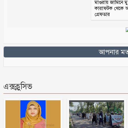
মাগুরায় জামিনে মু
কারাফটক থেকে আ
গ্রেফতার
আপনার মতা
এক্সক্লুসিভ