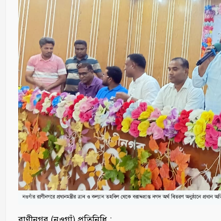
‎রাণীনগর (নওগাঁ) প্রতিনিধি :