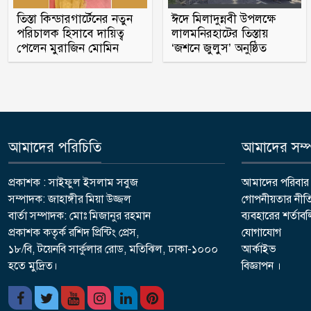
তিস্তা কিন্ডারগার্টেনের নতুন
ঈদে মিলাদুন্নবী উপলক্ষে
পরিচালক হিসাবে দায়িত্ব
লালমনিরহাটের তিস্তায়
পেলেন মুরাজিন মোমিন
‘জশনে জুলুস’ অনুষ্ঠিত
আমাদের পরিচিতি
আমাদের সম্পর
প্রকাশক : সাইফুল ইসলাম সবুজ
আমাদের পরিবার
সম্পাদক: জাহাঙ্গীর মিয়া উজ্জল
গোপনীয়তার নীত
বার্তা সম্পাদক: মোঃ মিজানুর রহমান
ব্যবহারের শর্তাব
প্রকাশক কতৃর্ক রশিদ প্রিন্টিং প্রেস,
যোগাযোগ
১৮/বি, টয়েনবি সার্কুলার রোড, মতিঝিল, ঢাকা-১০০০
আর্কাইভ
হতে মুদ্রিত।
বিজ্ঞাপন ।