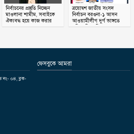
নির্বাচনের প্রস্তুতি নিচ্ছেন
ত্রয়োদ্বশ জাতীয় সংসদ
রাষ্ট্রপতি নির্বাচন ২০ আগস্ট
মাওলানা শামীম, সবাইকে
নির্বাচন বরগুনা-১ আসন
ঐক্যবদ্ধ হয়ে কাজ করার
আওয়ামীলীগ দুর্গ ভাঙ্গতে
অহব্বান জানান
মরিয়া বিএনপি ও জামায়াত
মাগুরায় সাকিব আল হাসানের বাড়িতে
‘পেট্রোল বোমা’ হামলা
পটুয়াখালী সদর উপজেলা আ লীগ
ফেসবুকে আমরা
সহসভাপতি মিজানুর মারা গেছেন
ড নং- ০৪, ব্লক-
মধুখালীতে সাবেক পৌর কাউন্সিলর
বাবু গ্রেফতার
আগস্টের ৫ তারিখ যেভাবে হলো ‘৩৬
জুলাই’