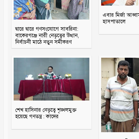
এবার মির্জা আব্বা
হাসপাতালে
দ্বারে দ্বারে গণসংযোগে সাবরিনা:
বাকেরগঞ্জে নারী নেতৃত্বের উত্থান,
নির্বাচনী মাঠে নতুন সমীকরণ
শেখ হাসিনার নেতৃত্বে শৃঙ্খলমুক্ত
হয়েছে গণতন্ত্র : কাদের