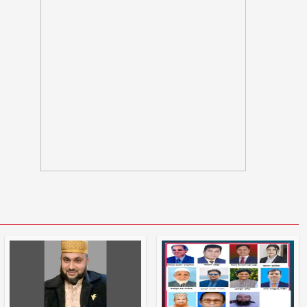
‘মানুষ তোমাকে নিয়ে হিংসা করবে,
এটাই স্বাভাবিক’; জর্জিনাকে রোনালদো
ভারতীয় হাইকমিশনের কর্মকর্তা সেজে
প্রতারণা, সতর্ক থাকার পরামর্শ
সামনে আরো ধ্বংসাত্মক কর্মসূচিতে
যাবে জামায়াত-শিবির
দুই-তিন দিনের মধ্যে গ্যাসের পরিস্থিতি
স্বাভাবিক হবে
বরগুনায় ভাইয়ে ভাইয়ে সংঘর্ষে নিহত
জামাই
ওবায়দুল কাদেরসহ ৭ শীর্ষ নেতার
সর্বোচ্চ শাস্তির আবেদন