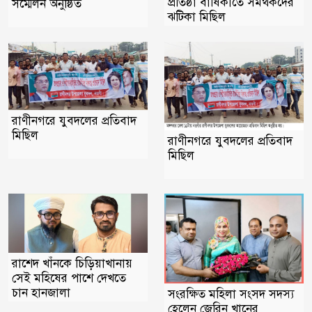
প্রতিষ্ঠা বার্ষিকীতে সমর্থকদের
সম্মেলন অনুষ্ঠিত
ঝটিকা মিছিল
রাণীনগরে যুবদলের প্রতিবাদ
মিছিল ‎
রাণীনগরে যুবদলের প্রতিবাদ
মিছিল
রাশেদ খাঁনকে চিড়িয়াখানায়
সেই মহিষের পাশে দেখতে
চান হানজালা
সংরক্ষিত মহিলা সংসদ সদস্য
হেলেন জেরিন খানের