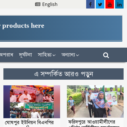
English
 products here
অপরাধ
দূর্ঘটনা
সাহিত্য
অন্যান্য
এ সম্পর্কিত আরও পড়ুন
ফরিদপুরে আওয়ামীলীগের
ঘোষপুর ইউনিয়ন বিএনপির