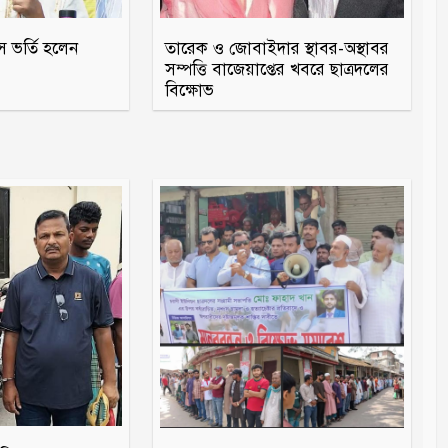
স ভর্তি হলেন
তারেক ও জোবাইদার স্থাবর-অস্থাবর
সম্পত্তি বাজেয়াপ্তের খবরে ছাত্রদলের
বিক্ষোভ