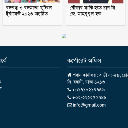
বঙ্গবন্ধু ও বঙ্গমাতা ফুটবল
নৌকার মাঝি হতে চান ব্রি.
টুর্নামেন্ট ২০২৩ অনুষ্ঠিত
জে. মাহবুবুল হক
্কে
কর্পোরেট অফিস
প্রধান কার্যালয় : বাড়ী নং-৫৯, রো
ি
সি, বনানী, ঢাকা-১২১৩
লি
+০১৭১৮২১৪৭৪৬
+০২-২২২২৭৫৭৪৪
info@gmail.com