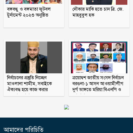
সহসভাপতি মিজানুর মারা গেছেন
বঙ্গবন্ধু ও বঙ্গমাতা ফুটবল
নৌকার মাঝি হতে চান ব্রি. জে.
টুর্নামেন্ট ২০২৩ অনুষ্ঠিত
মাহবুবুল হক
মধুখালীতে সাবেক পৌর কাউন্সিলর বাবু
গ্রেফতার
আগস্টের ৫ তারিখ যেভাবে হলো ‘৩৬
জুলাই’
নির্বাচনের প্রস্তুতি নিচ্ছেন
ত্রয়োদ্বশ জাতীয় সংসদ নির্বাচন
মাওলানা শামীম, সবাইকে
বরগুনা-১ আসন আওয়ামীলীগ
ঐক্যবদ্ধ হয়ে কাজ করার
দুর্গ ভাঙ্গতে মরিয়া বিএনপি ও
অহব্বান জানান
জামায়াত
আমাদের পরিচিতি