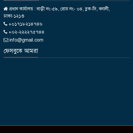
প্রধান কার্যালয় : বাড়ী নং-৫৯, রোড নং- ০৪, ব্লক-সি, বনানী,
ঢাকা-১২১৩
+০১৭১৮২১৪৭৪৬
+০২-২২২২৭৫৭৪৪
info@gmail.com
ফেসবুকে আমরা