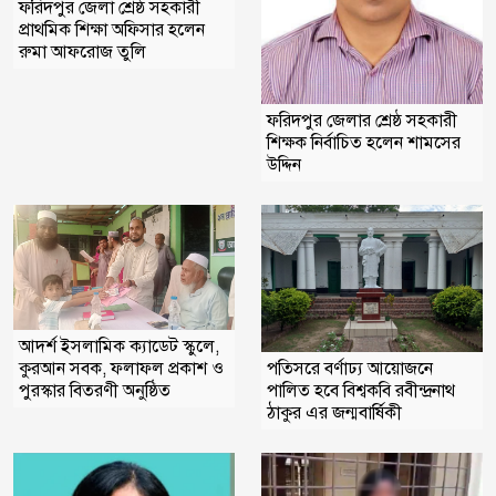
ফরিদপুর জেলা শ্রেষ্ঠ সহকারী
প্রাথমিক শিক্ষা অফিসার হলেন
রুমা আফরোজ তুলি
ফরিদপুর জেলার শ্রেষ্ঠ সহকারী
শিক্ষক নির্বাচিত হলেন শামসের
উদ্দিন
আদর্শ ইসলামিক ক্যাডেট স্কুলে,
কুরআন সবক, ফলাফল প্রকাশ ও
পতিসরে বর্ণাঢ্য আয়োজনে
পুরস্কার বিতরণী অনুষ্ঠিত
পালিত হবে বিশ্বকবি রবীন্দ্রনাথ
ঠাকুর এর জন্মবার্ষিকী ‎