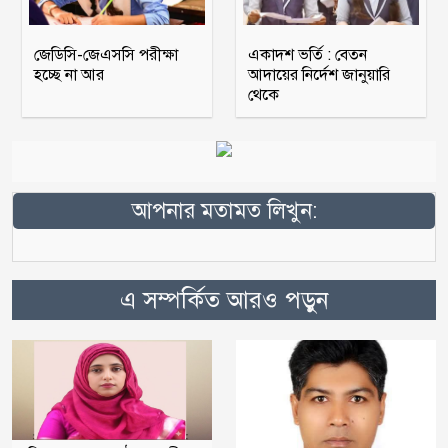
জেডিসি-জেএসসি পরীক্ষা
একাদশ ভর্তি : বেতন
হচ্ছে না আর
আদায়ের নির্দেশ জানুয়ারি
থেকে
আপনার মতামত লিখুন:
এ সম্পর্কিত আরও পড়ুন