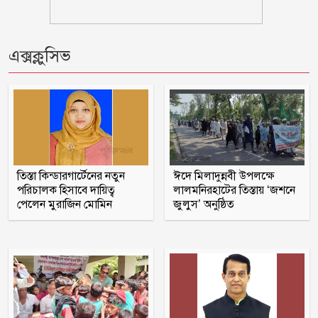
দুই-তিন দিনের মধ্যে গ্যাসের পরিস্থিতি
স্বাভাবিক হবে
এক্সক্লুসিভ
বরগুনায় ভাইয়ে ভাইয়ে সংঘর্ষে নিহত জামাই
ওবায়দুল কাদেরসহ ৭ শীর্ষ নেতার সর্বোচ্চ
শাস্তির আবেদন
তিস্তা কিন্ডারগার্টেনের নতুন
ঈদে মিলাদুন্নবী উপলক্ষে
পরিচালক হিসাবে দায়িত্ব
লালমনিরহাটের তিস্তায় ‘জশনে
রাষ্ট্রপতি নির্বাচন ২০ আগস্ট
পেলেন মুরাজিন মোমিন
জুলুস’ অনুষ্ঠিত
মাগুরায় সাকিব আল হাসানের বাড়িতে
‘পেট্রোল বোমা’ হামলা
পটুয়াখালী সদর উপজেলা আ লীগ