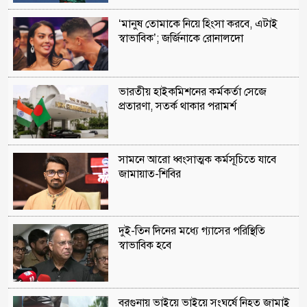
‘মানুষ তোমাকে নিয়ে হিংসা করবে, এটাই
স্বাভাবিক’; জর্জিনাকে রোনালদো
ভারতীয় হাইকমিশনের কর্মকর্তা সেজে
প্রতারণা, সতর্ক থাকার পরামর্শ
সামনে আরো ধ্বংসাত্মক কর্মসূচিতে যাবে
জামায়াত-শিবির
দুই-তিন দিনের মধ্যে গ্যাসের পরিস্থিতি
স্বাভাবিক হবে
বরগুনায় ভাইয়ে ভাইয়ে সংঘর্ষে নিহত জামাই