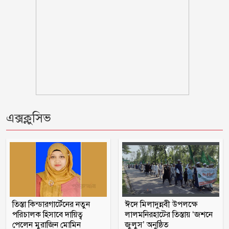
মধুখালীতে সাবেক পৌর কাউন্সিলর বাবু
গ্রেফতার
আগস্টের ৫ তারিখ যেভাবে হলো ‘৩৬
জুলাই’
যে ডকুমেন্টারিতে আবু সাঈদের ছবি নেই,
এক্সক্লুসিভ
সেটা কোনো ডকুমেন্টারি নয়: ভারপ্রাপ্ত
রাষ্ট্রপতি
গলাচিপায় ১০ পিস ইয়াবাসহ যুবক গ্রেপ্তার
গলাচিপায় জুলাই গণঅভ্যুত্থান দিবস পালিত
তিস্তা কিন্ডারগার্টেনের নতুন
ঈদে মিলাদুন্নবী উপলক্ষে
পরিচালক হিসাবে দায়িত্ব
লালমনিরহাটের তিস্তায় ‘জশনে
পেলেন মুরাজিন মোমিন
জুলুস’ অনুষ্ঠিত