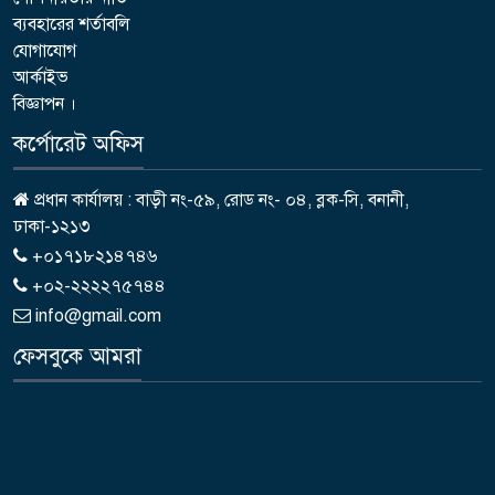
ব্যবহারের শর্তাবলি
যোগাযোগ
আর্কাইভ
বিজ্ঞাপন ।
কর্পোরেট অফিস
প্রধান কার্যালয় : বাড়ী নং-৫৯, রোড নং- ০৪, ব্লক-সি, বনানী,
ঢাকা-১২১৩
+০১৭১৮২১৪৭৪৬
+০২-২২২২৭৫৭৪৪
info@gmail.com
ফেসবুকে আমরা