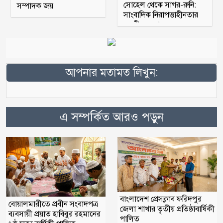
সোহেল থেকে সাগর-রুনি:
সম্পাদক জয়
সাংবাদিক নিরাপত্তাহীনতার
অন্তহীন অধ্যায়।।
আপনার মতামত লিখুন:
এ সম্পর্কিত আরও পড়ুন
বাংলাদেশ প্রেসক্লাব ফরিদপুর
বোয়ালমারীতে প্রবীন সংবাদপত্র
জেলা শাখার তৃতীয় প্রতিষ্ঠাবার্ষিকী
ব্যবসায়ী প্রয়াত হাবিবুর রহমানের
পালিত