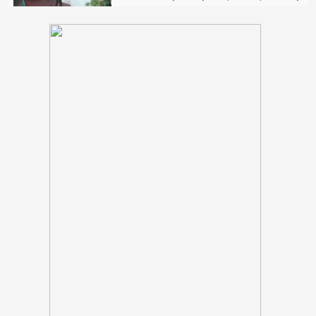
ওবায়দুল কাদেরসহ ৭ শীর্ষ নেতার সর্বোচ্চ
শাস্তির আবেদন
রাষ্ট্রপতি নির্বাচন ২০ আগস্ট
মাগুরায় সাকিব আল হাসানের বাড়িতে
‘পেট্রোল বোমা’ হামলা
পটুয়াখালী সদর উপজেলা আ লীগ
সহসভাপতি মিজানুর মারা গেছেন