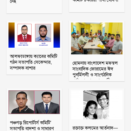
নেই
আলফাডাঙ্গায় ক্যাবের কমিটি
গঠন সভাপতি সেকেন্দার,
হোমনায় বাংলাদেশ মফস্বল
সম্পাদক বাশার
সাংবাদিক ফোরামের ঈদ
পুনর্মিলনী ও সাংগঠনিক
পর্যালোচনা সভা অনুষ্ঠিত
পঞ্চগড় রিপোর্টার্স কমিটি'
রক্তাক্ত কলমের আর্তনাদ—
সভাপতি বাদশা ও সাধারণ