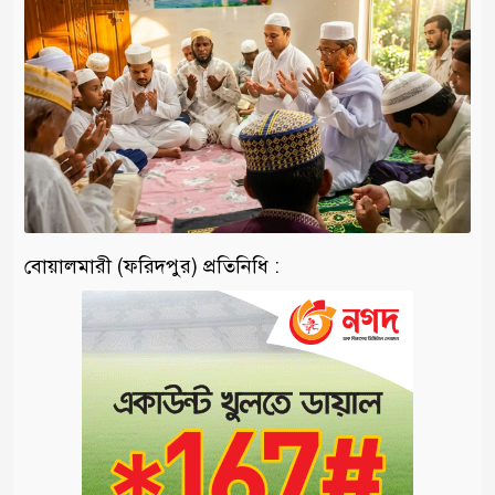
বোয়ালমারী (ফরিদপুর) প্রতিনিধি :