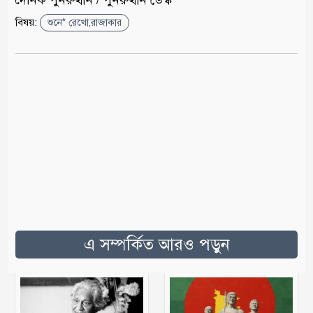
বিষয়:
শুনে* রেখো,রাজাকার
এ সম্পর্কিত আরও পড়ুন