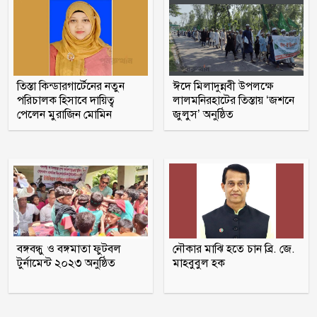
তনু হত্যায় সাবেক সেনাসদস্য হাফিজুর
রহমান ফের গ্রেফতার
আহারে জীবন! একবছরে লাশ কঙ্কাল, কেউ
তিস্তা কিন্ডারগার্টেনের নতুন
ঈদে মিলাদুন্নবী উপলক্ষে
খোঁজ নেয়নি
পরিচালক হিসাবে দায়িত্ব
লালমনিরহাটের তিস্তায় ‘জশনে
পেলেন মুরাজিন মোমিন
জুলুস’ অনুষ্ঠিত
জুলাই জাদুঘরে কোনো ধরনের দলীয়
ইতিহাস দেখতে চাই না: নাহিদ ইসলাম
বিশ্বকাপে মেসিকে মেরে ফেলার ষড়যন্ত্র,
বেরিয়ে এলো ভয়াবহ সব তথ্য
মুক্তিযুদ্ধ ছিল জনতার যুদ্ধ, কোনো রাজনৈতিক
বঙ্গবন্ধু ও বঙ্গমাতা ফুটবল
নৌকার মাঝি হতে চান ব্রি. জে.
দলের নয়: ভারপ্রাপ্ত রাষ্ট্রপতি
টুর্নামেন্ট ২০২৩ অনুষ্ঠিত
মাহবুবুল হক
বরগুনায় অবহেলায় ভাগাড়ে পরিণত