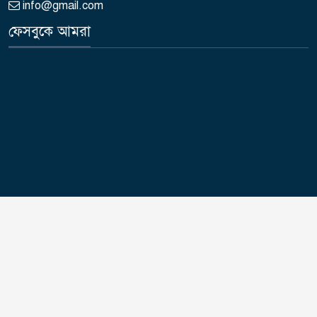
info@gmail.com
ফেসবুকে আমরা
দৈনিক পুনরুত্থান লিঃ | কপিরাইট © 2015-2026 দৈনিক পুনরুত্থান লিমিটেড এর
সকল স্বত্ব সংরক্ষিত।