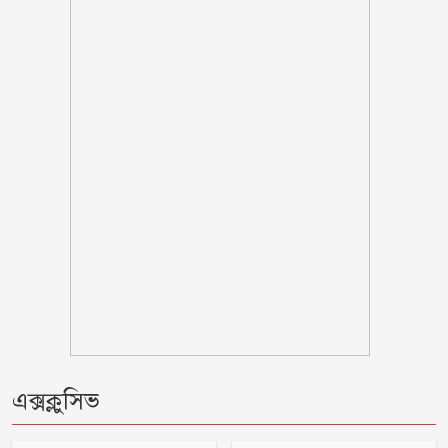
১/১১ তে তারেক রহমানকে ‘আয়নাঘরে’ বন্দি
রাখা হয়েছিল: চিফ প্রসিকিউটর
ঋণের বোঝা মাথায় নিয়ে সাগরে জেলেরা,
দেখা নেই কাঙ্ক্ষিত ইলিশের
বিবাহবিচ্ছেদের মামলা তুলে নিলেন বিজয়ের
স্ত্রী
কুপ্রস্তাবে রাজি না হওয়ায় ভাই-বোনসহ
তরুণীর চুল কেটে গাছে বেঁধে নির্যাতন
গণঅভ্যুত্থানের সঙ্গে প্রথম বেইমানি করেছেন
এক্সক্লুসিভ
জামায়াত আমির: রাশেদ খান