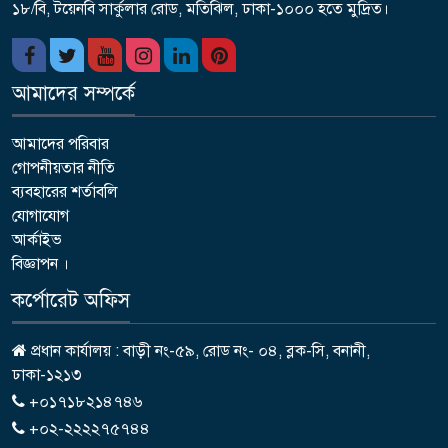
১৮/বি, টয়েনবি সার্কুলার রোড, মতিঝিল, ঢাকা-১০০০ হতে মুদ্রিত।
আমাদের সম্পর্কে
আমাদের পরিবার
গোপনীয়তার নীতি
ব্যবহারের শর্তাবলি
যোগাযোগ
আর্কাইভ
বিজ্ঞাপন ।
কর্পোরেট অফিস
প্রধান কার্যালয় : বাড়ী নং-৫৯, রোড নং- ০৪, ব্লক-সি, বনানী,
ঢাকা-১২১৩
+০১৭১৮২১৪৭৪৬
+০২-২২২২৭৫৭৪৪