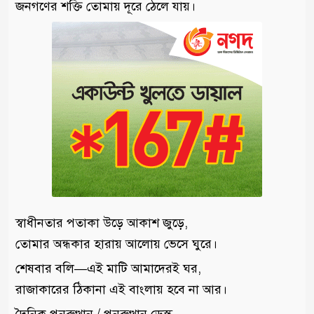
জনগণের শক্তি তোমায় দূরে ঠেলে যায়।
স্বাধীনতার পতাকা উড়ে আকাশ জুড়ে,
তোমার অন্ধকার হারায় আলোয় ভেসে ঘুরে।
শেষবার বলি—এই মাটি আমাদেরই ঘর,
রাজাকারের ঠিকানা এই বাংলায় হবে না আর।
দৈনিক পুনরুত্থান / পুনরুত্থান ডেস্ক