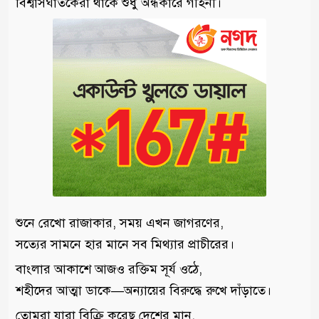
বিশ্বাসঘাতকেরা থাকে শুধু অন্ধকারে গহিনী।
শুনে রেখো রাজাকার, সময় এখন জাগরণের,
সত্যের সামনে হার মানে সব মিথ্যার প্রাচীরের।
বাংলার আকাশে আজও রক্তিম সূর্য ওঠে,
শহীদের আত্মা ডাকে—অন্যায়ের বিরুদ্ধে রুখে দাঁড়াতে।
তোমরা যারা বিক্রি করেছ দেশের মান,