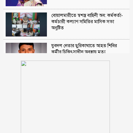
বোয়ালমারীতে স্বশস্ত্র বাহিনী অব: কর্মকর্তা-
কর্মচারী কল্যাণ সমিতির মাসিক সভা
অনুষ্টিত
যুবদল নেতার ছুরিকাঘাতে আহত শিবির
কর্মীর চিকিৎসাধীন অবস্থায় মৃত্যু
আত্রাইয়ে পুলিশের অভিযান, মাদক
ব্যবসায়ীসহ গ্রেফতার ৮
কুড়িগ্রামে ৮ বছরের শিশুর কাঁধে ৬ সদস্যের
পরিবার
লিওনেল মেসির বাবা মারা গেছেন