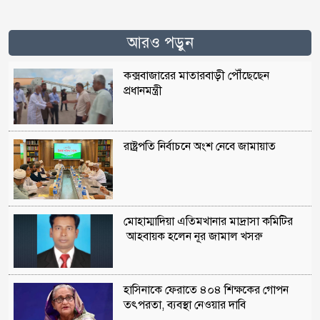
আরও পড়ুন
কক্সবাজারের মাতারবাড়ী পৌঁছেছেন
প্রধানমন্ত্রী
রাষ্ট্রপতি নির্বাচনে অংশ নেবে জামায়াত
মোহাম্মাদিয়া এতিমখানার মাদ্রাসা কমিটির
আহবায়ক হলেন নূর জামাল খসরু
হাসিনাকে ফেরাতে ৪০৪ শিক্ষকের গোপন
তৎপরতা, ব্যবস্থা নেওয়ার দাবি