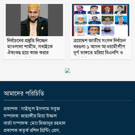
তেতুলবাড়িয়া খেয়াঘাট, দুর্ভোগে শত শত
যাত্রী
নির্বাচনের প্রস্তুতি নিচ্ছেন
ত্রয়োদ্বশ জাতীয় সংসদ নির্বাচন
মাওলানা শামীম, সবাইকে
বরগুনা-১ আসন আওয়ামীলীগ
ঐক্যবদ্ধ হয়ে কাজ করার
দুর্গ ভাঙ্গতে মরিয়া বিএনপি ও
অহব্বান জানান
জামায়াত
আমাদের পরিচিতি
প্রকাশক : সাইফুল ইসলাম সবুজ
সম্পাদক: জাহাঙ্গীর মিয়া উজ্জল
বার্তা সম্পাদক: মোঃ মিজানুর রহমান
প্রকাশক কতৃর্ক রশিদ প্রিন্টিং প্রেস,