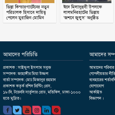
তিস্তা কিন্ডারগার্টেনের নতুন
ঈদে মিলাদুন্নবী উপলক্ষে
পরিচালক হিসাবে দায়িত্ব
লালমনিরহাটের তিস্তায়
পেলেন মুরাজিন মোমিন
‘জশনে জুলুস’ অনুষ্ঠিত
আমাদের পরিচিতি
আমাদের সম্পর
প্রকাশক : সাইফুল ইসলাম সবুজ
আমাদের পরিবার
সম্পাদক: জাহাঙ্গীর মিয়া উজ্জল
গোপনীয়তার নীত
বার্তা সম্পাদক: মোঃ মিজানুর রহমান
ব্যবহারের শর্তাব
প্রকাশক কতৃর্ক রশিদ প্রিন্টিং প্রেস,
যোগাযোগ
১৮/বি, টয়েনবি সার্কুলার রোড, মতিঝিল, ঢাকা-১০০০
আর্কাইভ
হতে মুদ্রিত।
বিজ্ঞাপন ।