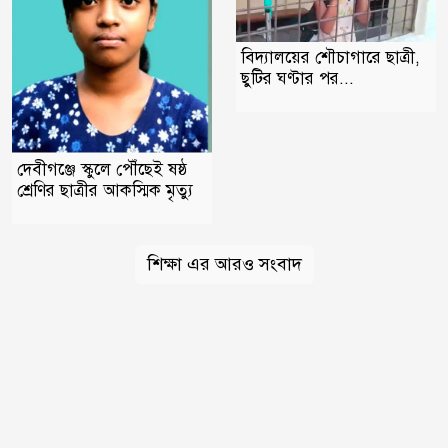
বিদ্যালয়ের শৌচাগারে ছাত্রী,
ছুটির ঘণ্টার পর...
দেবীগঞ্জে স্কুলে পৌঁছেই ষষ্ঠ
শ্রেণির ছাত্রীর আকস্মিক মৃত্যু
শিক্ষা এর আরও সংবাদ