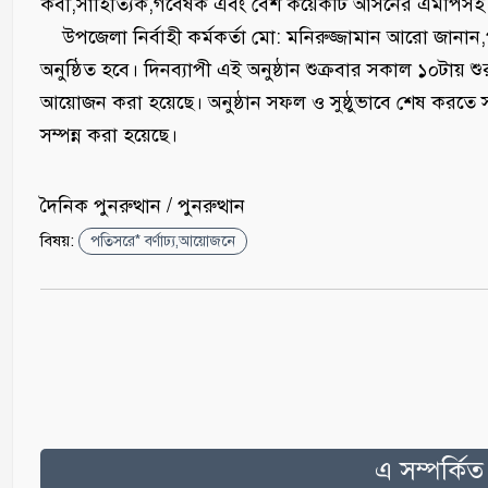
কবী,সাহিত্যিক,গবেষক এবং বেশ কয়েকটি আসনের এমপিসহ আম
‎ উপজেলা নির্বাহী কর্মকর্তা মো: মনিরুজ্জামান আরো জানান,পত
অনুষ্ঠিত হবে। দিনব্যাপী এই অনুষ্ঠান শুক্রবার সকাল ১০টায় 
আয়োজন করা হয়েছে। অনুষ্ঠান সফল ও সুষ্ঠুভাবে শেষ করতে সার্
সম্পন্ন করা হয়েছে।
দৈনিক পুনরুত্থান / পুনরুত্থান
বিষয়:
পতিসরে* বর্ণাঢ্য,আয়োজনে
এ সম্পর্কি