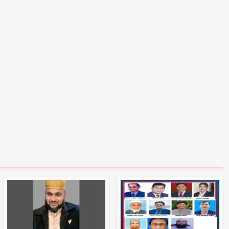
প্রস্তুত থাকার আহ্বান জামায়াত
আমিরের
সালাউদ্দিন তানভীরের ওপর ডিম
নিক্ষেপ
প্রথমে নৈতিক সমর্থন, পরে সরাসরি
রাজপথে নামে বিএনপি
গোপালগঞ্জে ১৫ আগস্ট পর্যন্ত নিরাপত্তা
জোরদার, মোতায়েন ৫ প্লাটুন বিজিবি
প্রতিদিন একে অপরকে যে ৫ কথা বলে
সুখী দম্পতিরা
জুলাই স্মৃতি জাদুঘর বিতাড়িত
ফ্যাসিস্টদের মুখোশ উন্মোচন করবে:
প্রধানমন্ত্রী