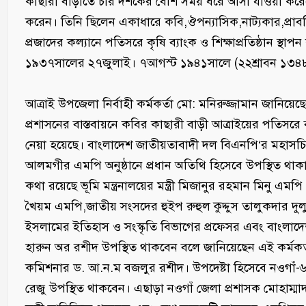
কাছারী বাড়ীতে চার দশকের বেশি সময় ধরে আসা যাওয়া করেছেন
করেন। তিনি ছিলেন একাধারে কবি,ঔপন্যাসিক,নাট্যকার,প্রাবন্ধি
প্রজাদের কল্যানে পতিসরে কৃষি ব্যাংক ও শিক্ষাপ্রতিষ্ঠান 
১৯৩৭সালের ২৭জুলাই। ৭আগস্ট ১৯৪১সালে (২২শ্রাবন ১৩৪৮
‎আত্রাই উপজেলা নির্বাহী কর্মকর্তা মো: মনিরুজ্জামান জানিয়
প্রশাসনের বাস্তবায়নে কবির কাছারী বাড়ী আত্রাইয়ের পতিসরে বর্
নেয়া হয়েছে। বাংলাদেশ জাতীয়তাবাদী দল বিএনপি‘র মহাসচিব স্থ
আলমগীর এমপি অনুষ্ঠানে প্রধান অতিথি হিসেবে উপস্থিত থা
কথা রয়েছে ভূমি মন্ত্রনালয়ের মন্ত্রী মিজানুর রহমান মিনু এমপি 
খৈয়ম এমপি,জাতীয় সংসদের হুইপ রুহুল কুদ্দুস তালুকদার দু
ইসলামের ইতিহাস ও সংস্কৃতি বিভাগের প্রফেসর এবং বাংলাদে
হারুন অর রশীদ উপস্থিত থাকবেন বলে জানিয়েছেন এই কর্মকর্
কমিশনার ড. আ.ন.ম বজলুর রশীদ। উপদেষ্টা হিসেবে নওগা
রেজু উপস্থিত থাকবেন। এছাড়া নওগাঁ জেলা প্রশাসক মোহাম্মাদ