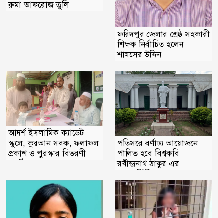
রুমা আফরোজ তুলি
ফরিদপুর জেলার শ্রেষ্ঠ সহকারী
শিক্ষক নির্বাচিত হলেন
শামসের উদ্দিন
আদর্শ ইসলামিক ক্যাডেট
পতিসরে বর্ণাঢ্য আয়োজনে
স্কুলে, কুরআন সবক, ফলাফল
পালিত হবে বিশ্বকবি
প্রকাশ ও পুরস্কার বিতরণী
রবীন্দ্রনাথ ঠাকুর এর
অনুষ্ঠিত
জন্মবার্ষিকী ‎