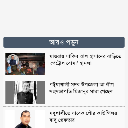
আরও পড়ুন
মাগুরায় সাকিব আল হাসানের বাড়িতে
‘পেট্রোল বোমা’ হামলা
পটুয়াখালী সদর উপজেলা আ লীগ
সহসভাপতি মিজানুর মারা গেছেন
মধুখালীতে সাবেক পৌর কাউন্সিলর
বাবু গ্রেফতার