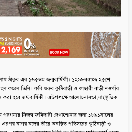
নাথ ঠাকুর এর ১৬৫তম জন্মবার্ষিকী। ১২৬৮বঙ্গাব্দে ২৫শে
রহন করেন তিনি। কবি গুরুর কুঠিবাড়ী ও কাছারী বাড়ী নওগাঁর
 করা হবে জন্মবার্ষিকী। এউপলক্ষে আলোচনাসভা,সাংস্কৃতিক
কালীগ্রাম পরগনার নিজস্ব জমিদারী দেখাশোনার জন্য ১৮৯১সালের
 এরপর নাগর নদের তীরে অবস্থিত পতিসরের কুঠিবাড়ী ও