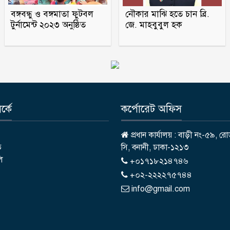
বঙ্গবন্ধু ও বঙ্গমাতা ফুটবল
নৌকার মাঝি হতে চান ব্রি.
টুর্নামেন্ট ২০২৩ অনুষ্ঠিত
জে. মাহবুবুল হক
্কে
কর্পোরেট অফিস
প্রধান কার্যালয় : বাড়ী নং-৫৯, রো
ি
সি, বনানী, ঢাকা-১২১৩
লি
+০১৭১৮২১৪৭৪৬
+০২-২২২২৭৫৭৪৪
info@gmail.com