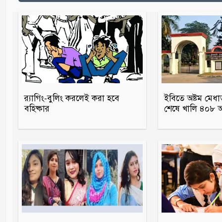
র‍্যাগিং-বুলিং করলেই করা হবে
ইবিতে অষ্টম মেধা
বহিষ্কার
শেষে খালি ৪০৮