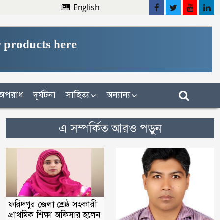
English
 products here
অপরাধ
দূর্ঘটনা
সাহিত্য
অন্যান্য
এ সম্পর্কিত আরও পড়ুন
ফরিদপুর জেলা শ্রেষ্ঠ সহকারী
প্রাথমিক শিক্ষা অফিসার হলেন