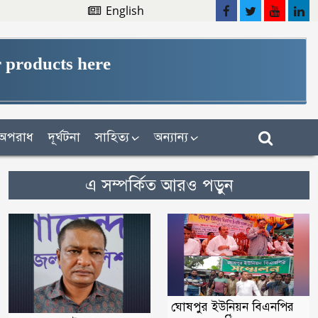
English
 products here
অপরাধ
দূর্ঘটনা
সাহিত্য
অন্যান্য
এ সম্পর্কিত আরও পড়ুন
ঘোষপুর ইউনিয়ন বিএনপির