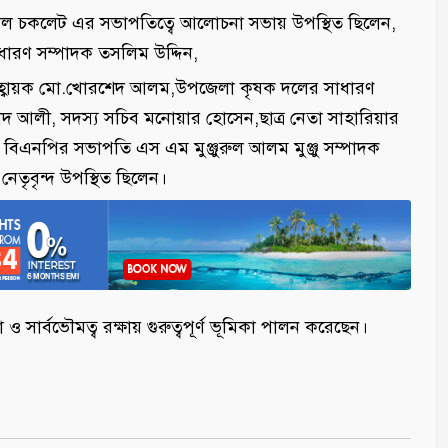
ল চকলেট এর সভাপতিত্বে আলোচনা সভায় উপস্থিত ছিলেন,
রণ সম্পাদক তসলিম উদ্দিন,
য়র আহ্বায়ক মো.খোরশেদ আলম,উপজেলা কৃষক দলের সাধারণ
দ আলী, সদস্য সচিব মনোয়ার হোসেন,ছাত্র নেতা সাহারিয়ার
িএনপির সভাপতি এস এম মুঞ্জুরুল আলম মুঞ্জু সম্পাদক
তৃবৃন্দ উপস্থিত ছিলেন।
ও সার্বভৌমত্ব রক্ষায় গুরুত্বপূর্ণ ভূমিকা পালন করেছেন।