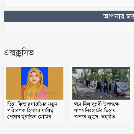
আপনার মতা
এক্সক্লুসিভ
তিস্তা কিন্ডারগার্টেনের নতুন
ঈদে মিলাদুন্নবী উপলক্ষে
পরিচালক হিসাবে দায়িত্ব
লালমনিরহাটের তিস্তায়
পেলেন মুরাজিন মোমিন
‘জশনে জুলুস’ অনুষ্ঠিত