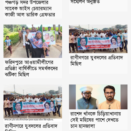
সম্মেলন অনুষ্ঠিত
পঞ্চগড় সদর উপজেলার
সাবেক ভাইস চেয়ারম্যান
কাজী আল তারিক গ্রেফতার
রাণীনগরে যুবদলের প্রতিবাদ
ফরিদপুরে আওয়ামীলীগের
মিছিল ‎
প্রতিষ্ঠা বার্ষিকীতে সমর্থকদের
ঝটিকা মিছিল
রাশেদ খাঁনকে চিড়িয়াখানায়
সেই মহিষের পাশে দেখতে
রাণীনগরে যুবদলের প্রতিবাদ
চান হানজালা