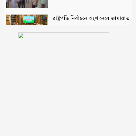
রাষ্ট্রপতি নির্বাচনে অংশ নেবে জামায়াত
মোহাম্মাদিয়া এতিমখানার মাদ্রাসা
কমিটির আহবায়ক হলেন নূর জামাল
খসরু
হাসিনাকে ফেরাতে ৪০৪ শিক্ষকের
গোপন তৎপরতা, ব্যবস্থা নেওয়ার দাবি
বোয়ালমারীতে স্বশস্ত্র বাহিনী
অব: কর্মকর্তা-কর্মচারী কল্যাণ সমিতির
মাসিক সভা অনুষ্টিত
যুবদল নেতার ছুরিকাঘাতে আহত
শিবির কর্মীর চিকিৎসাধীন অবস্থায়