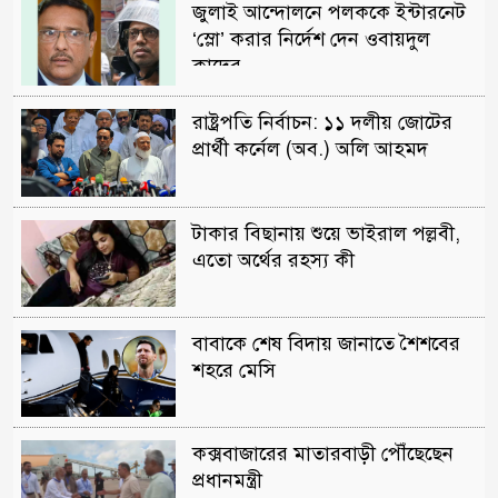
জুলাই আন্দোলনে পলককে ইন্টারনেট
‘স্লো’ করার নির্দেশ দেন ওবায়দুল
কাদের
রাষ্ট্রপতি নির্বাচন: ১১ দলীয় জোটের
প্রার্থী কর্নেল (অব.) অলি আহমদ
টাকার বিছানায় শুয়ে ভাইরাল পল্লবী,
এতো অর্থের রহস্য কী
বাবাকে শেষ বিদায় জানাতে শৈশবের
শহরে মেসি
কক্সবাজারের মাতারবাড়ী পৌঁছেছেন
প্রধানমন্ত্রী