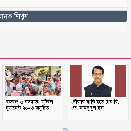
মত লিখুন:
বঙ্গবন্ধু ও বঙ্গমাতা ফুটবল
নৌকার মাঝি হতে চান ব্রি.
টুর্নামেন্ট ২০২৩ অনুষ্ঠিত
জে. মাহবুবুল হক