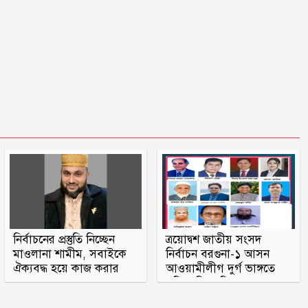
বিবাহবিচ্ছেদের মামলা তুলে নিলেন
বিজয়ের স্ত্রী
কুপ্রস্তাবে রাজি না হওয়ায় ভাই-বোনসহ
তরুণীর চুল কেটে গাছে বেঁধে নির্যাতন
গণঅভ্যুত্থানের সঙ্গে প্রথম বেইমানি
করেছেন জামায়াত আমির: রাশেদ খান
তনু হত্যায় সাবেক সেনাসদস্য হাফিজুর
রহমান ফের গ্রেফতার
আহারে জীবন! একবছরে লাশ কঙ্কাল,
নির্বাচনের প্রস্তুতি নিচ্ছেন
ত্রয়োদ্বশ জাতীয় সংসদ
কেউ খোঁজ নেয়নি
মাওলানা শামীম, সবাইকে
নির্বাচন বরগুনা-১ আসন
ঐক্যবদ্ধ হয়ে কাজ করার
আওয়ামীলীগ দুর্গ ভাঙ্গতে
অহব্বান জানান
মরিয়া বিএনপি ও জামায়াত