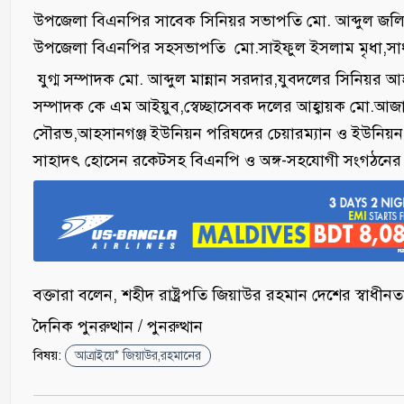
উপজেলা বিএনপির সাবেক সিনিয়র সভাপতি মো. আব্দুল জলি
উপজেলা বিএনপির সহসভাপতি মো.সাইফুল ইসলাম মৃধা,সাধা
যুগ্ম সম্পাদক মো. আব্দুল মান্নান সরদার,যুবদলের সিনি
সম্পাদক কে এম আইয়ুব,স্বেচ্ছাসেবক দলের আহ্বায়ক মো.আজা
সৌরভ,আহসানগঞ্জ ইউনিয়ন পরিষদের চেয়ারম্যান ও ইউনিয়ন ব
সাহাদৎ হোসেন রকেটসহ বিএনপি ও অঙ্গ-সহযোগী সংগঠনের নে
বক্তারা বলেন, শহীদ রাষ্ট্রপতি জিয়াউর রহমান দেশের স্বাধীনতা 
দৈনিক পুনরুত্থান / পুনরুত্থান
বিষয়:
আত্রাইয়ে* জিয়াউর,রহমানের