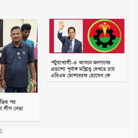
পটুয়াখালী–৪ আসনে জনগণের
প্রত্যাশা পূর্নাঙ্গ মন্ত্রিত্বে দেখতে চায়
এবিএম মোশাররফ হোসেন কে
ক্তির পর
.লীগ নেতা