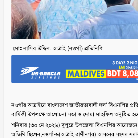
মোঃ নাসির উদ্দিন. আত্রাই (নওগাঁ) প্রতিনিধি :
নওগাঁর আত্রাইয়ে বাংলাদেশ জাতীয়তাবাদী দল' বিএনপির প্রতি
বার্ষিকী উপলক্ষে আলোচনা সভা ও দোয়া মাহফিল অনুষ্ঠিত হয়
শনিবার (৩০ মে ২০২৬) দুপুরে উপজেলা বিএনপির আয়োজ‌নে ব
অতিথি ছিলেন,নওগাঁ-৬(আত্রাই রাণীনগর) আসনের সংসদ সদ