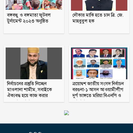
বঙ্গবন্ধু ও বঙ্গমাতা ফুটবল
নৌকার মাঝি হতে চান ব্রি. জে.
টুর্নামেন্ট ২০২৩ অনুষ্ঠিত
মাহবুবুল হক
নির্বাচনের প্রস্তুতি নিচ্ছেন
ত্রয়োদ্বশ জাতীয় সংসদ নির্বাচন
মাওলানা শামীম, সবাইকে
বরগুনা-১ আসন আওয়ামীলীগ
ঐক্যবদ্ধ হয়ে কাজ করার
দুর্গ ভাঙ্গতে মরিয়া বিএনপি ও
অহব্বান জানান
জামায়াত