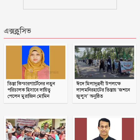
এক্সক্লুসিভ
তিস্তা কিন্ডারগার্টেনের নতুন
ঈদে মিলাদুন্নবী উপলক্ষে
পরিচালক হিসাবে দায়িত্ব
লালমনিরহাটের তিস্তায় ‘জশনে
পেলেন মুরাজিন মোমিন
জুলুস’ অনুষ্ঠিত