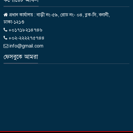
প্রধান কার্যালয় : বাড়ী নং-৫৯, রোড নং- ০৪, ব্লক-সি, বনানী,
ঢাকা-১২১৩
+০১৭১৮২১৪৭৪৬
+০২-২২২২৭৫৭৪৪
info@gmail.com
ফেসবুকে আমরা