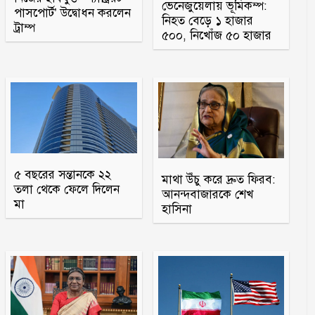
ভেনেজুয়েলায় ভূমিকম্প:
পাসপোর্ট’ উদ্বোধন করলেন
নিহত বেড়ে ১ হাজার
ট্রাম্প
৫০০, নিখোঁজ ৫০ হাজার
৫ বছরের সন্তানকে ২২
মাথা উঁচু করে দ্রুত ফিরব:
তলা থেকে ফেলে দিলেন
আনন্দবাজারকে শেখ
মা
হাসিনা