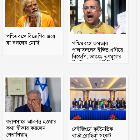
পশ্চিমবঙ্গে বিজেপির জয়ে
যা বললেন মোদি
পশ্চিমবঙ্গে ক্ষমতার
পালাবদলের ইঙ্গিত:এগিয়ে
বিজেপি, ভাঙছে তৃণমূলের
দীর্ঘদিনের ভোটভিত্তি
ক্যানসারে আক্রান্ত হওয়ার
কথা স্বীকার করলেন
বেইজিংয়ে কূটনৈতিক
নেতানিয়াহু
বার্তা:রোহিঙ্গা সংকট