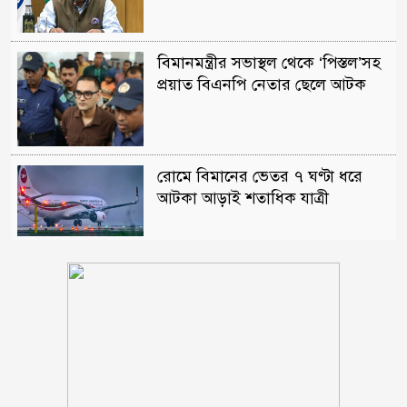
বিমানমন্ত্রীর সভাস্থল থেকে ‘পিস্তল’সহ
প্রয়াত বিএনপি নেতার ছেলে আটক
রোমে বিমানের ভেতর ৭ ঘণ্টা ধরে
আটকা আড়াই শতাধিক যাত্রী
নোয়াখালীতে পর্নোগ্রাফি চক্রের ৫
সদস্য গ্রেপ্তার: উদ্ধার ৪ তরুণী
পঞ্চগড় সদর উপজেলার সাবেক ভাইস
চেয়ারম্যান কাজী আল তারিক
গ্রেফতার