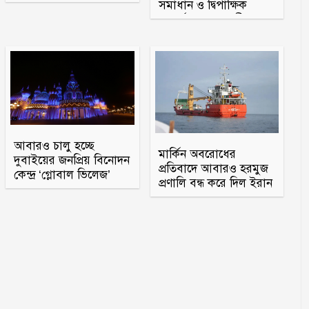
সমাধান ও দ্বিপাক্ষিক
সম্পর্ক জোরদারে চীনের
সহযোগিতা চা
আবারও চালু হচ্ছে
মার্কিন অবরোধের
দুবাইয়ের জনপ্রিয় বিনোদন
প্রতিবাদে আবারও হরমুজ
কেন্দ্র ‘গ্লোবাল ভিলেজ’
প্রণালি বন্ধ করে দিল ইরান