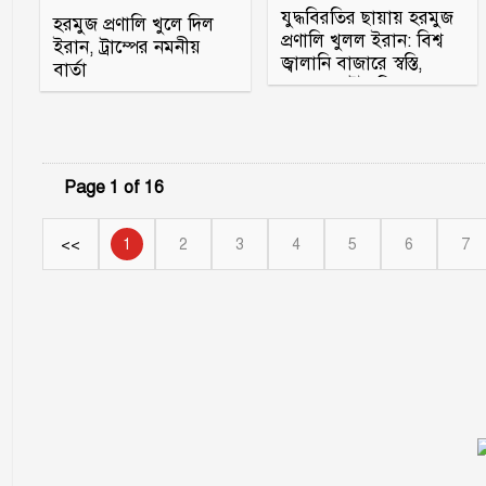
যুদ্ধবিরতির ছায়ায় হরমুজ
হরমুজ প্রণালি খুলে দিল
প্রণালি খুলল ইরান: বিশ্ব
ইরান, ট্রাম্পের নমনীয়
জ্বালানি বাজারে স্বস্তি,
বার্তা
নেপথ্যে কূটনৈতিক ব
Page 1 of 16
<<
1
2
3
4
5
6
7