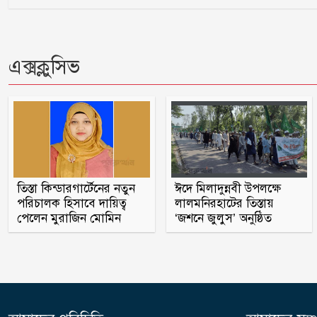
এক্সক্লুসিভ
তিস্তা কিন্ডারগার্টেনের নতুন
ঈদে মিলাদুন্নবী উপলক্ষে
পরিচালক হিসাবে দায়িত্ব
লালমনিরহাটের তিস্তায়
পেলেন মুরাজিন মোমিন
‘জশনে জুলুস’ অনুষ্ঠিত