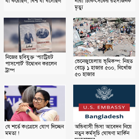
যা করেছিল, বিশ্ব যা বলেছিল
নারী চিকিৎসকের রহস্যজনক
মৃত্যু
নিজের ছবিযুক্ত ‘প্যাট্রিয়ট
ভেনেজুয়েলায় ভূমিকম্প: নিহত
পাসপোর্ট’ উদ্বোধন করলেন
বেড়ে ১ হাজার ৫০০, নিখোঁজ
ট্রাম্প
৫০ হাজার
যে শর্তে কংগ্রেসে যোগ দিচ্ছেন
অভিবাসী ভিসা আবেদন নিয়ে
মমতা !
নতুন কর্মসূচি ঘোষণা মার্কিন