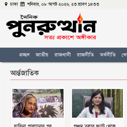
ঢাকা
শনিবার, ০৮ আগষ্ট ২০২৬, ২৩ শ্রাবণ ১৪৩৩
প্রচ্ছদ
জাতীয়
রাজধানী
রাজনীতি
অর্থনীতি
খে
আর্ন্তজাতিক
হাসিনা পালানোর পর
পঞ্চম তলার ফ্ল্যাট থেকে