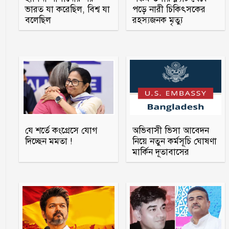
ভারত যা করেছিল, বিশ্ব যা
পড়ে নারী চিকিৎসকের
বলেছিল
রহস্যজনক মৃত্যু
যে শর্তে কংগ্রেসে যোগ
অভিবাসী ভিসা আবেদন
দিচ্ছেন মমতা !
নিয়ে নতুন কর্মসূচি ঘোষণা
মার্কিন দূতাবাসের