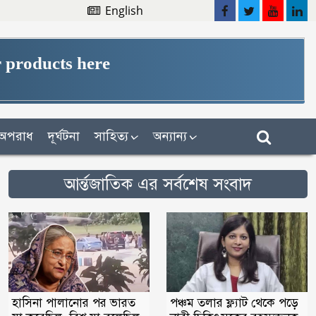
English
 products here
অপরাধ
দূর্ঘটনা
সাহিত্য
অন্যান্য
আর্ন্তজাতিক এর সর্বশেষ সংবাদ
হাসিনা পালানোর পর ভারত
পঞ্চম তলার ফ্ল্যাট থেকে পড়ে