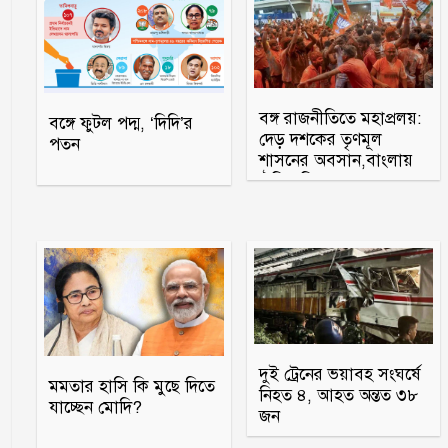
বঙ্গ রাজনীতিতে মহাপ্রলয়:
বঙ্গে ফুটল পদ্ম, ‘দিদি’র
দেড় দশকের তৃণমূল
পতন
শাসনের অবসান,বাংলায়
ঐতিহাসিক ‘গেরুয়া
সূর্যোদয়'
দুই ট্রেনের ভয়াবহ সংঘর্ষে
মমতার হাসি কি মুছে দিতে
নিহত ৪, আহত অন্তত ৩৮
যাচ্ছেন মোদি?
জন