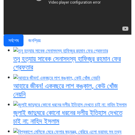
সর্বশেষ
জনপ্রিয়
তনু হত্যায় সাবেক সেনাসদস্য হাফিজুর রহমান ফের
গ্রেফতার
আহারে জীবন! একবছরে লাশ কঙ্কাল, কেউ খোঁজ
নেয়নি
জুলাই জাদুঘরে কোনো ধরনের দলীয় ইতিহাস দেখতে
চাই না: নাহিদ ইসলাম