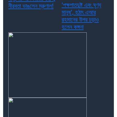
'পক্ষপাতদুষ্ট এবং ঘৃণ্য
নীরবতা ভাঙলেন ম্রুণাল!
মানুষ', হঠাৎ এআর
রহমানের উপর চড়াও
হলেন কঙ্গনা