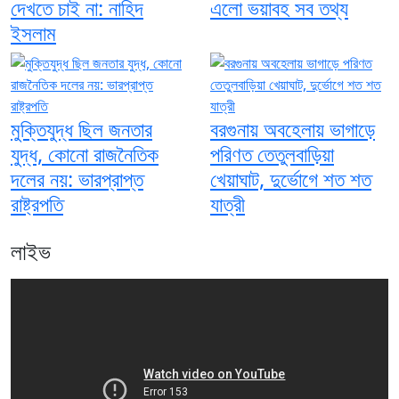
দেখতে চাই না: নাহিদ
এলো ভয়াবহ সব তথ্য
ইসলাম
মুক্তিযুদ্ধ ছিল জনতার
বরগুনায় অবহেলায় ভাগাড়ে
যুদ্ধ, কোনো রাজনৈতিক
পরিণত তেতুলবাড়িয়া
দলের নয়: ভারপ্রাপ্ত
খেয়াঘাট, দুর্ভোগে শত শত
রাষ্ট্রপতি
যাত্রী
লাইভ