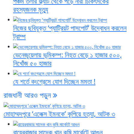
পঞ্চম তলার ফ্ল্যাট থেকে পড়ে নারী চিকিৎসকের
রহস্যজনক মৃত্যু
নিজের ছবিযুক্ত ‘প্যাট্রিয়ট পাসপোর্ট’ উদ্বোধন করলেন
ট্রাম্প
ভেনেজুয়েলায় ভূমিকম্প: নিহত বেড়ে ১ হাজার ৫০০,
নিখোঁজ ৫০ হাজার
যে শর্তে কংগ্রেসে যোগ দিচ্ছেন মমতা !
রাজধানী
আরও পড়ুন
মোহাম্মদপুরে ‘এলেক্স ইমনকে’ কুপিয়ে হত্যা, আটক ৩
রায়েরবাজার সাদেক খান কৃষি মার্কেটে আগুন