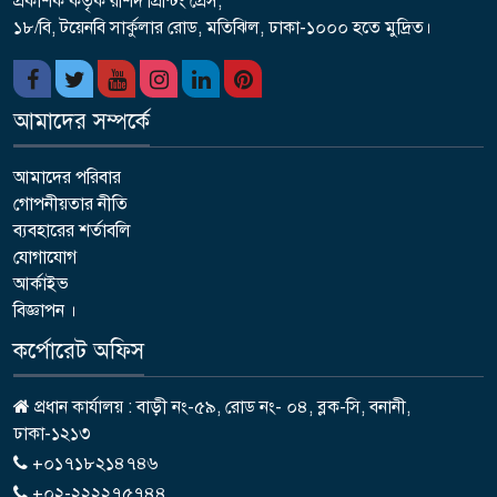
প্রকাশক কতৃর্ক রশিদ প্রিন্টিং প্রেস,
১৮/বি, টয়েনবি সার্কুলার রোড, মতিঝিল, ঢাকা-১০০০ হতে মুদ্রিত।
আমাদের সম্পর্কে
আমাদের পরিবার
গোপনীয়তার নীতি
ব্যবহারের শর্তাবলি
যোগাযোগ
আর্কাইভ
বিজ্ঞাপন ।
কর্পোরেট অফিস
প্রধান কার্যালয় : বাড়ী নং-৫৯, রোড নং- ০৪, ব্লক-সি, বনানী,
ঢাকা-১২১৩
+০১৭১৮২১৪৭৪৬
+০২-২২২২৭৫৭৪৪