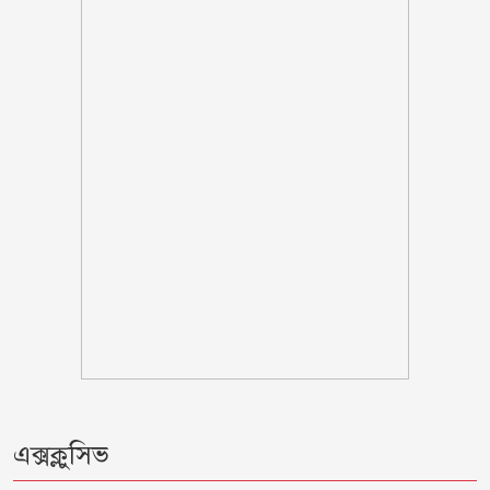
সাকিব ‘খুনীর প্রমাণিত দোসর, ফ্যাসিস্ট’:
আসিফ আকবর
‘মানুষ তোমাকে নিয়ে হিংসা করবে, এটাই
স্বাভাবিক’; জর্জিনাকে রোনালদো
এক্সক্লুসিভ