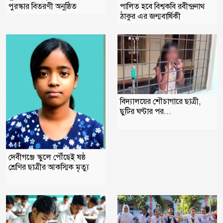
পুরস্কার বিতরণী অনুষ্ঠিত
পালিত হবে বিশ্বকবি রবীন্দ্রনাথ
ঠাকুর এর জন্মবার্ষিকী ‎
বিদ্যালয়ের শৌচাগারে ছাত্রী,
ছুটির ঘণ্টার পর...
দেবীগঞ্জে স্কুলে পৌঁছেই ষষ্ঠ
শ্রেণির ছাত্রীর আকস্মিক মৃত্যু