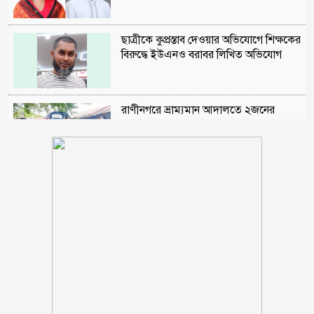
ছাত্রীকে কুপ্রস্তাব দেওয়ার অভিযোগে শিক্ষকের
বিরুদ্ধে ইউএনও বরাবর লিখিত অভিযোগ
রাণীনগরে ভ্রাম্যমান আদালতে ২জনের
কারাদন্ড
শরণখোলায় মাদক কারবারিদের গ্রেফতারের
পর ওসির বিরুদ্ধে ষড়যন্ত্রের প্রতিবাদে
মানববন্ধন
পুলিশকে পিটিয়ে রক্তাক্ত করেছি এ দৃশ্য কি
আপনারা দেখেননি, সমাবেশে এনসিপি নেতা