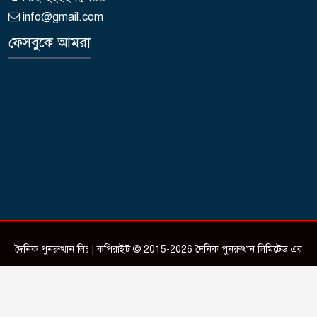
info@gmail.com
ফেসবুকে আমরা
দৈনিক পুনরুত্থান লিঃ | কপিরাইট © 2015-2026 দৈনিক পুনরুত্থান লিমিটেড এর
সকল স্বত্ব সংরক্ষিত।