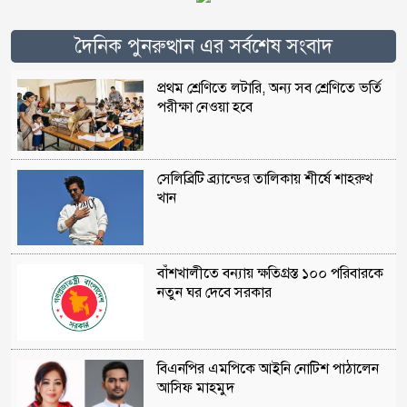
দৈনিক পুনরুত্থান এর সর্বশেষ সংবাদ
প্রথম শ্রেণিতে লটারি, অন্য সব শ্রেণিতে ভর্তি
পরীক্ষা নেওয়া হবে
সেলিব্রিটি ব্র্যান্ডের তালিকায় শীর্ষে শাহরুখ
খান
বাঁশখালীতে বন্যায় ক্ষতিগ্রস্ত ১০০ পরিবারকে
নতুন ঘর দেবে সরকার
বিএনপির এমপিকে আইনি নোটিশ পাঠালেন
আসিফ মাহমুদ