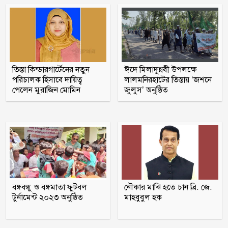
তিস্তা কিন্ডারগার্টেনের নতুন
ঈদে মিলাদুন্নবী উপলক্ষে
পরিচালক হিসাবে দায়িত্ব
লালমনিরহাটের তিস্তায় ‘জশনে
পেলেন মুরাজিন মোমিন
জুলুস’ অনুষ্ঠিত
বঙ্গবন্ধু ও বঙ্গমাতা ফুটবল
নৌকার মাঝি হতে চান ব্রি. জে.
টুর্নামেন্ট ২০২৩ অনুষ্ঠিত
মাহবুবুল হক