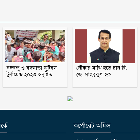
বঙ্গবন্ধু ও বঙ্গমাতা ফুটবল
নৌকার মাঝি হতে চান ব্রি.
টুর্নামেন্ট ২০২৩ অনুষ্ঠিত
জে. মাহবুবুল হক
্কে
কর্পোরেট অফিস