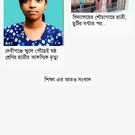
বিদ্যালয়ের শৌচাগারে ছাত্রী,
ছুটির ঘণ্টার পর...
দেবীগঞ্জে স্কুলে পৌঁছেই ষষ্ঠ
শ্রেণির ছাত্রীর আকস্মিক মৃত্যু
শিক্ষা এর আরও সংবাদ