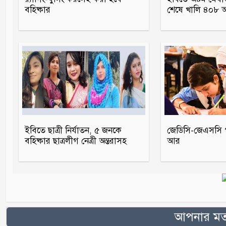
বহিষ্কার
শেষে খালি ৪০৮
ইবিতে ছাত্রী নির্যাতন, ৫ জনকে
জেডিসি-জেএসসি পর
বহিষ্কার ছাত্রলীগ নেত্রী অন্তরাসহ
আর
আপনার মতা