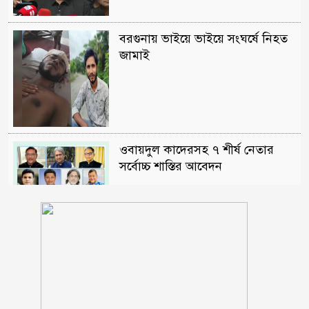
বরগুনায় ভাইয়ে ভাইয়ে সংঘর্ষে নিহত
জামাই
ওবায়দুল কাদেরসহ ৭ শীর্ষ নেতার
সর্বোচ্চ শাস্তির আবেদন
রাষ্ট্রপতি নির্বাচন ২০ আগস্ট
মাগুরায় সাকিব আল হাসানের বাড়িতে
‘পেট্রোল বোমা’ হামলা