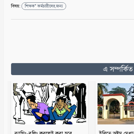
বিষয়:
শিক্ষক* কর্মচারীদের,জন্য
এ সম্পর্কি
র‍্যাগিং-বুলিং করলেই করা হবে
ইবিতে অষ্টম মেধা