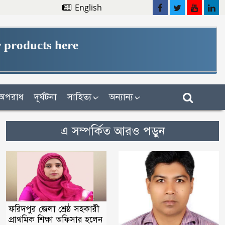
English
 products here
অপরাধ
দূর্ঘটনা
সাহিত্য
অন্যান্য
এ সম্পর্কিত আরও পড়ুন
ফরিদপুর জেলা শ্রেষ্ঠ সহকারী
প্রাথমিক শিক্ষা অফিসার হলেন