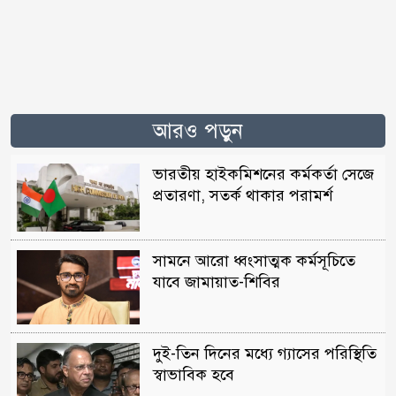
আরও পড়ুন
ভারতীয় হাইকমিশনের কর্মকর্তা সেজে
প্রতারণা, সতর্ক থাকার পরামর্শ
সামনে আরো ধ্বংসাত্মক কর্মসূচিতে
যাবে জামায়াত-শিবির
দুই-তিন দিনের মধ্যে গ্যাসের পরিস্থিতি
স্বাভাবিক হবে