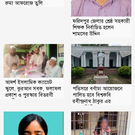
রুমা আফরোজ তুলি
ফরিদপুর জেলার শ্রেষ্ঠ সহকারী
শিক্ষক নির্বাচিত হলেন
শামসের উদ্দিন
আদর্শ ইসলামিক ক্যাডেট
পতিসরে বর্ণাঢ্য আয়োজনে
স্কুলে, কুরআন সবক, ফলাফল
পালিত হবে বিশ্বকবি
প্রকাশ ও পুরস্কার বিতরণী
রবীন্দ্রনাথ ঠাকুর এর
অনুষ্ঠিত
জন্মবার্ষিকী ‎