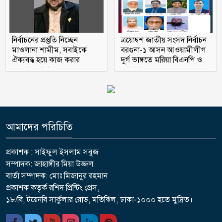
নির্বাচনের প্রস্তুতি নিচ্ছেন
ত্রয়োদ্বশ জাতীয় সংসদ নির্বাচন
মাওলানা শামীম, সবাইকে
বরগুনা-১ আসন আওয়ামীলীগ
ঐক্যবদ্ধ হয়ে কাজ করার
দুর্গ ভাঙ্গতে মরিয়া বিএনপি ও
অহব্বান জানান
জামায়াত
আমাদের পরিচিতি
প্রকাশক : সাইফুল ইসলাম সবুজ
সম্পাদক: জাহাঙ্গীর মিয়া উজ্জল
বার্তা সম্পাদক: মোঃ মিজানুর রহমান
প্রকাশক কতৃর্ক রশিদ প্রিন্টিং প্রেস,
১৮/বি, টয়েনবি সার্কুলার রোড, মতিঝিল, ঢাকা-১০০০ হতে মুদ্রিত।