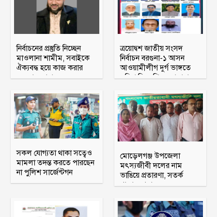
নির্বাচনের প্রস্তুতি নিচ্ছেন
ত্রয়োদ্বশ জাতীয় সংসদ
মাওলানা শামীম, সবাইকে
নির্বাচন বরগুনা-১ আসন
ঐক্যবদ্ধ হয়ে কাজ করার
আওয়ামীলীগ দুর্গ ভাঙ্গতে
অহব্বান জানান
মরিয়া বিএনপি ও জামায়াত
সকল যোগ্যতা থাকা সত্বেও
মোড়েলগঞ্জ উপজেলা
মামলা তদন্ত করতে পারছেন
মৎস্যজীবী দলের নাম
না পুলিশ সার্জেন্টগন
ভাঙিয়ে প্রতারণা, সতর্ক
থাকার আহ্বান