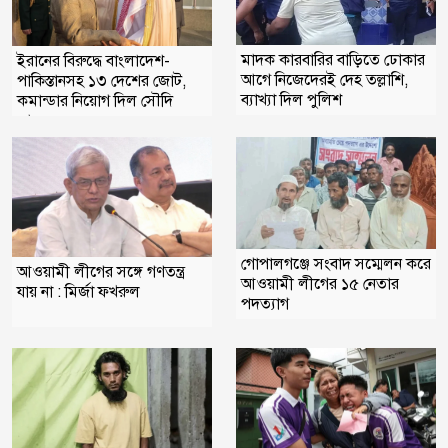
মাদক কারবারির বাড়িতে ঢোকার
ইরানের বিরুদ্ধে বাংলাদেশ-
আগে নিজেদেরই দেহ তল্লাশি,
পাকিস্তানসহ ১৩ দেশের জোট,
ব্যাখ্যা দিল পুলিশ
কমান্ডার নিয়োগ দিল সৌদি
আরব
গোপালগঞ্জে সংবাদ সম্মেলন করে
আওয়ামী লীগের সঙ্গে গণতন্ত্র
আওয়ামী লীগের ১৫ নেতার
যায় না : মির্জা ফখরুল
পদত্যাগ