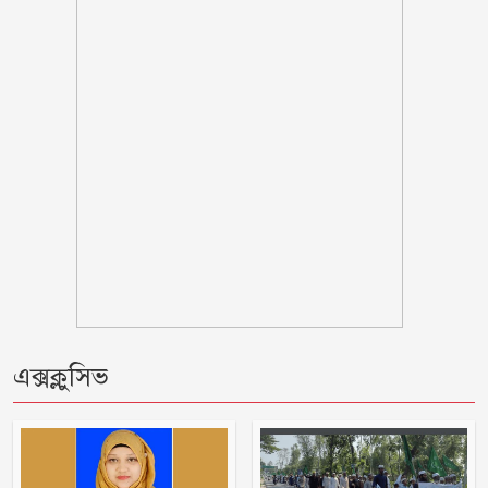
আসিফ মাহমুদ
ছাত্রীকে কুপ্রস্তাব দেওয়ার অভিযোগে শিক্ষকের
বিরুদ্ধে ইউএনও বরাবর লিখিত অভিযোগ
রাণীনগরে ভ্রাম্যমান আদালতে ২জনের
কারাদন্ড
শরণখোলায় মাদক কারবারিদের গ্রেফতারের
পর ওসির বিরুদ্ধে ষড়যন্ত্রের প্রতিবাদে
মানববন্ধন
পুলিশকে পিটিয়ে রক্তাক্ত করেছি এ দৃশ্য কি
এক্সক্লুসিভ
আপনারা দেখেননি, সমাবেশে এনসিপি নেতা
সাকিব ‘খুনীর প্রমাণিত দোসর, ফ্যাসিস্ট’:
আসিফ আকবর