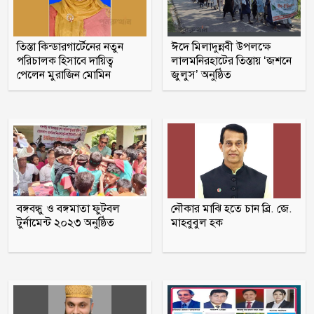
‘মানুষ তোমাকে নিয়ে হিংসা করবে, এটাই
স্বাভাবিক’; জর্জিনাকে রোনালদো
তিস্তা কিন্ডারগার্টেনের নতুন
ঈদে মিলাদুন্নবী উপলক্ষে
পরিচালক হিসাবে দায়িত্ব
লালমনিরহাটের তিস্তায় ‘জশনে
পেলেন মুরাজিন মোমিন
জুলুস’ অনুষ্ঠিত
ভারতীয় হাইকমিশনের কর্মকর্তা সেজে
প্রতারণা, সতর্ক থাকার পরামর্শ
সামনে আরো ধ্বংসাত্মক কর্মসূচিতে যাবে
জামায়াত-শিবির
দুই-তিন দিনের মধ্যে গ্যাসের পরিস্থিতি
বঙ্গবন্ধু ও বঙ্গমাতা ফুটবল
নৌকার মাঝি হতে চান ব্রি. জে.
স্বাভাবিক হবে
টুর্নামেন্ট ২০২৩ অনুষ্ঠিত
মাহবুবুল হক
বরগুনায় ভাইয়ে ভাইয়ে সংঘর্ষে নিহত জামাই