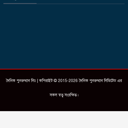
দৈনিক পুনরুত্থান লিঃ | কপিরাইট © 2015-2026 দৈনিক পুনরুত্থান লিমিটেড এর
সকল স্বত্ব সংরক্ষিত।
Design & Developed by
ictSky