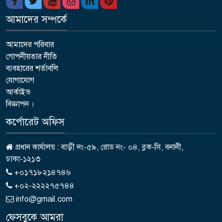
আমাদের সম্পর্কে
আমাদের পরিবার
গোপনীয়তার নীতি
ব্যবহারের শর্তাবলি
যোগাযোগ
আর্কাইভ
বিজ্ঞাপন ।
কর্পোরেট অফিস
প্রধান কার্যালয় : বাড়ী নং-৫৯, রোড নং- ০৪, ব্লক-সি, বনানী,
ঢাকা-১২১৩
+০১৭১৮২১৪৭৪৬
+০২-২২২২৭৫৭৪৪
info@gmail.com
ফেসবুকে আমরা