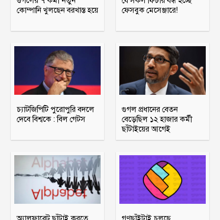
গুগলের ৭ কর্মী নতুন
যে সকল ফিচার বন্ধ হচ্ছে
কোম্পানি খুলছেন বরখাস্ত হয়ে
ফেসবুক মেসেঞ্জারে!
চ্যাটজিপিটি পুরোপুরি বদলে
গুগল প্রধানের বেতন
দেবে বিশ্বকে : বিল গেটস
বেড়েছিল ১২ হাজার কর্মী
ছাঁটাইয়ের আগেই
অ্যালফাবেট ছাঁটাই করতে
গণছাঁইটাই চলছে