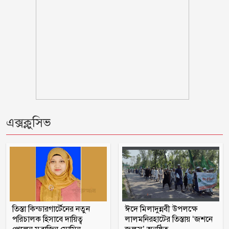
ভারতীয় হাইকমিশনের কর্মকর্তা সেজে
প্রতারণা, সতর্ক থাকার পরামর্শ
সামনে আরো ধ্বংসাত্মক কর্মসূচিতে যাবে
জামায়াত-শিবির
দুই-তিন দিনের মধ্যে গ্যাসের পরিস্থিতি
স্বাভাবিক হবে
এক্সক্লুসিভ
বরগুনায় ভাইয়ে ভাইয়ে সংঘর্ষে নিহত জামাই
ওবায়দুল কাদেরসহ ৭ শীর্ষ নেতার সর্বোচ্চ
শাস্তির আবেদন
তিস্তা কিন্ডারগার্টেনের নতুন
ঈদে মিলাদুন্নবী উপলক্ষে
রাষ্ট্রপতি নির্বাচন ২০ আগস্ট
পরিচালক হিসাবে দায়িত্ব
লালমনিরহাটের তিস্তায় ‘জশনে