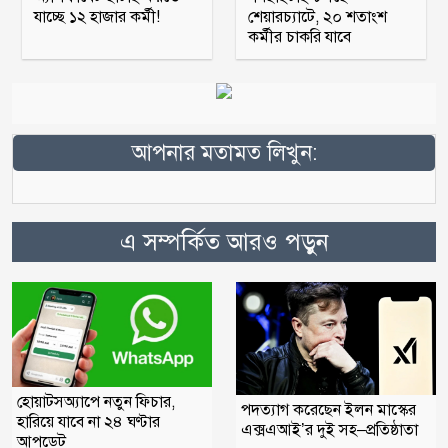
যাচ্ছে ১২ হাজার কর্মী!
শেয়ারচ্যাটে, ২০ শতাংশ
কর্মীর চাকরি যাবে
আপনার মতামত লিখুন:
এ সম্পর্কিত আরও পড়ুন
হোয়াটসঅ্যাপে নতুন ফিচার,
পদত্যাগ করেছেন ইলন মাস্কের
হারিয়ে যাবে না ২৪ ঘণ্টার
এক্সএআই’র দুই সহ–প্রতিষ্ঠাতা
আপডেট