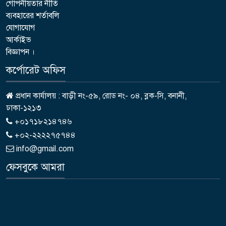
গোপনীয়তার নীতি
ব্যবহারের শর্তাবলি
যোগাযোগ
আর্কাইভ
বিজ্ঞাপন ।
কর্পোরেট অফিস
প্রধান কার্যালয় : বাড়ী নং-৫৯, রোড নং- ০৪, ব্লক-সি, বনানী,
ঢাকা-১২১৩
+০১৭১৮২১৪৭৪৬
+০২-২২২২৭৫৭৪৪
info@gmail.com
ফেসবুকে আমরা