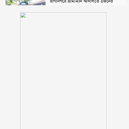
রাণীনগরে ভ্রাম্যমান আদালতে ২জনের
কারাদন্ড
শরণখোলায় মাদক কারবারিদের গ্রেফতারের
পর ওসির বিরুদ্ধে ষড়যন্ত্রের প্রতিবাদে
মানববন্ধন
পুলিশকে পিটিয়ে রক্তাক্ত করেছি এ দৃশ্য কি
আপনারা দেখেননি, সমাবেশে এনসিপি নেতা
সাকিব ‘খুনীর প্রমাণিত দোসর, ফ্যাসিস্ট’:
আসিফ আকবর
‘মানুষ তোমাকে নিয়ে হিংসা করবে, এটাই
স্বাভাবিক’; জর্জিনাকে রোনালদো