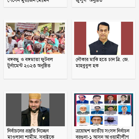
পেলেন মুরাজিন মোমিন
জুলুস’ অনুষ্ঠিত
মাগুরায় সাকিব আল হাসানের বাড়িতে
‘পেট্রোল বোমা’ হামলা
পটুয়াখালী সদর উপজেলা আ লীগ
সহসভাপতি মিজানুর মারা গেছেন
বঙ্গবন্ধু ও বঙ্গমাতা ফুটবল
নৌকার মাঝি হতে চান ব্রি. জে.
টুর্নামেন্ট ২০২৩ অনুষ্ঠিত
মাহবুবুল হক
মধুখালীতে সাবেক পৌর কাউন্সিলর বাবু
গ্রেফতার
আগস্টের ৫ তারিখ যেভাবে হলো ‘৩৬
জুলাই’
নির্বাচনের প্রস্তুতি নিচ্ছেন
ত্রয়োদ্বশ জাতীয় সংসদ নির্বাচন
মাওলানা শামীম, সবাইকে
বরগুনা-১ আসন আওয়ামীলীগ