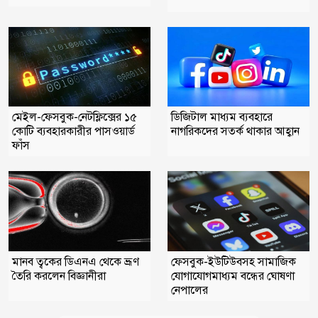
মেইল-ফেসবুক-নেটফ্লিক্সের ১৫
ডিজিটাল মাধ্যম ব্যবহারে
কোটি ব্যবহারকারীর পাসওয়ার্ড
নাগরিকদের সতর্ক থাকার আহ্বান
ফাঁস
মানব ত্বকের ডিএনএ থেকে ভ্রূণ
ফেসবুক-ইউটিউবসহ সামাজিক
তৈরি করলেন বিজ্ঞানীরা
যোগাযোগমাধ্যম বন্ধের ঘোষণা
নেপালের