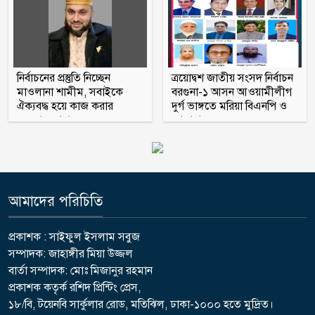
নির্বাচনের প্রস্তুতি নিচ্ছেন
ত্রয়োদ্বশ জাতীয় সংসদ নির্বাচন
মাওলানা শামীম, সবাইকে
বরগুনা-১ আসন আওয়ামীলীগ
ঐক্যবদ্ধ হয়ে কাজ করার
দুর্গ ভাঙ্গতে মরিয়া বিএনপি ও
অহব্বান জানান
জামায়াত
আমাদের পরিচিতি
প্রকাশক : সাইফুল ইসলাম সবুজ
সম্পাদক: জাহাঙ্গীর মিয়া উজ্জল
বার্তা সম্পাদক: মোঃ মিজানুর রহমান
প্রকাশক কতৃর্ক রশিদ প্রিন্টিং প্রেস,
১৮/বি, টয়েনবি সার্কুলার রোড, মতিঝিল, ঢাকা-১০০০ হতে মুদ্রিত।