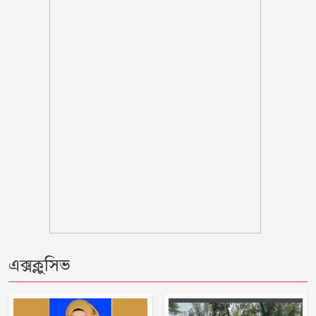
শরণখোলায় মাদক কারবারিদের গ্রেফতারের
পর ওসির বিরুদ্ধে ষড়যন্ত্রের প্রতিবাদে
মানববন্ধন
পুলিশকে পিটিয়ে রক্তাক্ত করেছি এ দৃশ্য কি
আপনারা দেখেননি, সমাবেশে এনসিপি নেতা
সাকিব ‘খুনীর প্রমাণিত দোসর, ফ্যাসিস্ট’:
আসিফ আকবর
‘মানুষ তোমাকে নিয়ে হিংসা করবে, এটাই
স্বাভাবিক’; জর্জিনাকে রোনালদো
এক্সক্লুসিভ
ভারতীয় হাইকমিশনের কর্মকর্তা সেজে
প্রতারণা, সতর্ক থাকার পরামর্শ