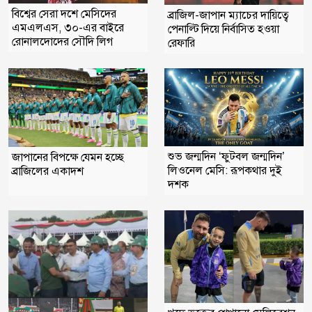
বিশ্বের সেরা দশে মেসিদের
ব্রাজিল-জাপান ম্যাচের দায়িত্বে
এমএলএস, ৩০-এর বাইরে
পেনাল্টি দিয়ে নির্বাসিত হওয়া
রোনালদোদের সৌদি লিগ
রেফারি
শুভ জন্মদিন ‘ফুটবল জন্মদিন’
জাপানের বিপক্ষে যেমন হচ্ছে
লিওনেল মেসি: রূপকথার দুই
ব্রাজিলের একাদশ
দশক