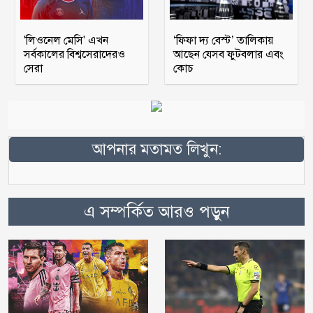
'লিওনেল মেসি' এখন
‘ফিফা দ্য বেস্ট’ তালিকায়
সর্বকালের বিশ্বসেরাদেরও
আছেন যেসব ফুটবলার এবং
সেরা
কোচ
আপনার মতামত লিখুন:
এ সম্পর্কিত আরও পড়ুন