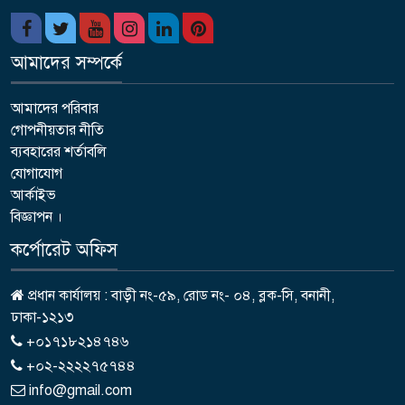
আমাদের সম্পর্কে
আমাদের পরিবার
গোপনীয়তার নীতি
ব্যবহারের শর্তাবলি
যোগাযোগ
আর্কাইভ
বিজ্ঞাপন ।
কর্পোরেট অফিস
প্রধান কার্যালয় : বাড়ী নং-৫৯, রোড নং- ০৪, ব্লক-সি, বনানী,
ঢাকা-১২১৩
+০১৭১৮২১৪৭৪৬
+০২-২২২২৭৫৭৪৪
info@gmail.com