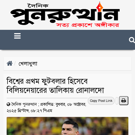
খেলাধুলা
বিশ্বের প্রথম ফুটবলার হিসেবে
বিলিয়নেয়ারের তালিকায় রোনালদো
Copy Post Link
দৈনিক পুনরুত্থান
;
প্রকাশিত: বুধবার, ০৮ অক্টোবর,
২০২৫ খ্রিস্টাব্দ, ০৮:২৭ পিএম