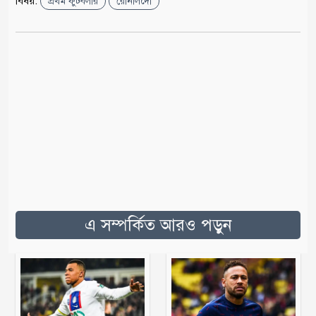
বিষয়:
প্রথম ফুটবলার
রোনালদো
এ সম্পর্কিত আরও পড়ুন