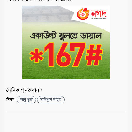
দৈনিক পুনরুত্থান /
বিষয়:
আবু ত্বহা
সাবিকুন নাহার