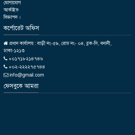
যোগাযোগ
আর্কাইভ
বিজ্ঞাপন ।
কর্পোরেট অফিস
প্রধান কার্যালয় : বাড়ী নং-৫৯, রোড নং- ০৪, ব্লক-সি, বনানী,
ঢাকা-১২১৩
+০১৭১৮২১৪৭৪৬
+০২-২২২২৭৫৭৪৪
info@gmail.com
ফেসবুকে আমরা