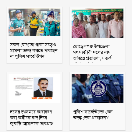
সকল যোগ্যতা থাকা সত্বেও
মোড়েলগঞ্জ উপজেলা
মামলা তদন্ত করতে পারছেন
মৎস্যজীবী দলের নাম
না পুলিশ সার্জেন্টগন
ভাঙিয়ে প্রতারণা, সতর্ক
থাকার আহ্বান
দলের দুঃসময়ে কারাবরণ
পুলিশ সার্জেন্টদের কেন
করা কর্মীকে বাদ দিয়ে
তদন্ত দেয়া প্রয়োজন?
জুয়াড়ি আমানকে ভারপ্রাপ্ত
আহ্বায়ক