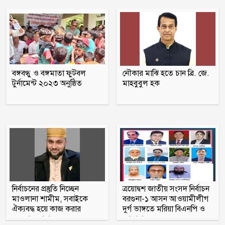
মুক্তিযুদ্ধ ছিল জনতার যুদ্ধ, কোনো রাজনৈতিক
দলের নয়: ভারপ্রাপ্ত রাষ্ট্রপতি
বরগুনায় অবহেলায় ভাগাড়ে পরিণত
তেতুলবাড়িয়া খেয়াঘাট, দুর্ভোগে শত শত
বঙ্গবন্ধু ও বঙ্গমাতা ফুটবল
নৌকার মাঝি হতে চান ব্রি. জে.
যাত্রী
টুর্নামেন্ট ২০২৩ অনুষ্ঠিত
মাহবুবুল হক
হাসিনার বক্তব্যকে আমরা সমর্থন করি না :
ভারত
নির্বাচনের প্রস্তুতি নিচ্ছেন
ত্রয়োদ্বশ জাতীয় সংসদ নির্বাচন
মাওলানা শামীম, সবাইকে
বরগুনা-১ আসন আওয়ামীলীগ
ঐক্যবদ্ধ হয়ে কাজ করার
দুর্গ ভাঙ্গতে মরিয়া বিএনপি ও
অহব্বান জানান
জামায়াত