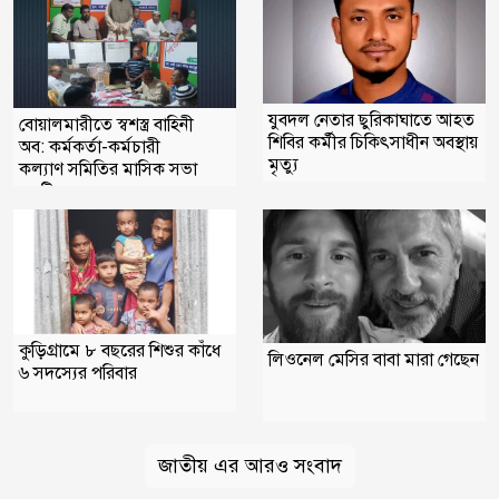
যুবদল নেতার ছুরিকাঘাতে আহত
বোয়ালমারীতে স্বশস্ত্র বাহিনী
শিবির কর্মীর চিকিৎসাধীন অবস্থায়
অব: কর্মকর্তা-কর্মচারী
মৃত্যু
কল্যাণ সমিতির মাসিক সভা
অনুষ্টিত
কুড়িগ্রামে ৮ বছরের শিশুর কাঁধে
লিওনেল মেসির বাবা মারা গেছেন
৬ সদস্যের পরিবার
জাতীয় এর আরও সংবাদ