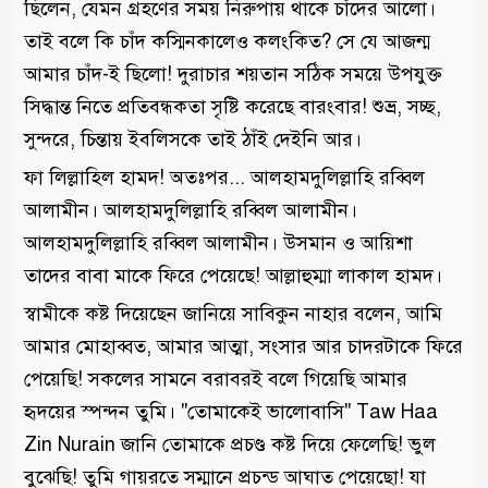
ছিলেন, যেমন গ্রহণের সময় নিরুপায় থাকে চাঁদের আলো।
তাই বলে কি চাঁদ কস্মিনকালেও কলংকিত? সে যে আজন্ম
আমার চাঁদ-ই ছিলো! দুরাচার শয়তান সঠিক সময়ে উপযুক্ত
সিদ্ধান্ত নিতে প্রতিবন্ধকতা সৃষ্টি করেছে বারংবার! শুভ্র, সচ্ছ,
সুন্দরে, চিন্তায় ইবলিসকে তাই ঠাঁই দেইনি আর।
ফা লিল্লাহিল হামদ! অতঃপর... আলহামদুলিল্লাহি রব্বিল
আলামীন। আলহামদুলিল্লাহি রব্বিল আলামীন।
আলহামদুলিল্লাহি রব্বিল আলামীন। উসমান ও আয়িশা
তাদের বাবা মাকে ফিরে পেয়েছে! আল্লাহুম্মা লাকাল হামদ।
স্বামীকে কষ্ট দিয়েছেন জানিয়ে সাবিকুন নাহার বলেন, আমি
আমার মোহাব্বত, আমার আত্মা, সংসার আর চাদরটাকে ফিরে
পেয়েছি! সকলের সামনে বরাবরই বলে গিয়েছি আমার
হৃদয়ের স্পন্দন তুমি। "তোমাকেই ভালোবাসি" Taw Haa
Zin Nurain জানি তোমাকে প্রচণ্ড কষ্ট দিয়ে ফেলেছি! ভুল
বুঝেছি! তুমি গায়রতে সম্মানে প্রচন্ড আঘাত পেয়েছো! যা