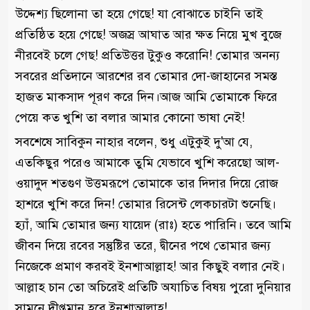
উদ্দেশ্য ছিলোনা তা হয়ে গেছে! যা বোঝাতে চাইনি তাই
প্রতিষ্ঠিত হয়ে গেছে! অজস্র আঘাত আর ক্ষত নিয়ে মুখ বুজে
নীরবেই চলে গেছ! প্রতিউত্তর টুকুও করোনি! তোমার অনন্য
সবরের প্রতিদানে আরশের রব তোমার দো-জাহানের সমস্ত
হাজত মাকসাদ পূরণ করে দিন।আজ আমি তোমাকে ফিরে
পেয়ে কত খুশি তা বলার আমার কোনো ভাষা নেই!
সবশেষে সাবিকুন নাহার বলেন, শুধু এটুকুই দু'আ যে,
এতকিছুর পরেও আমাকে তুমি যেভাবে খুশি করেছো আল-
ওয়াদুদ শতগুণ উত্তমরূপে তোমাকে তার দিদার দিয়ে রোজ
হাশরে খুশি করে দিন! তোমার রিসেন্ট লেকচারটা শুনেছি।
হ্যাঁ, আমি তোমার জন্য যায়েদ (রাঃ) হতে পারিনি। তবে আমি
জীবন দিয়ে রবের সন্তুষ্টির তরে, দ্বীনের পথে তোমার জন্য
নিজেকে প্রমাণ করবই ইনশাআল্লাহ! আর কিছুই বলার নেই।
আল্লাহ চান তো অচিরেই প্রতিটি অযাচিত বিষয় পুরো দুনিয়ার
সামনে দীপ্তমান হবে ইনশাআল্লাহ!