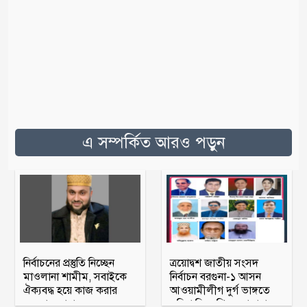
এ সম্পর্কিত আরও পড়ুন
নির্বাচনের প্রস্তুতি নিচ্ছেন
ত্রয়োদ্বশ জাতীয় সংসদ
মাওলানা শামীম, সবাইকে
নির্বাচন বরগুনা-১ আসন
ঐক্যবদ্ধ হয়ে কাজ করার
আওয়ামীলীগ দুর্গ ভাঙ্গতে
অহব্বান জানান
মরিয়া বিএনপি ও জামায়াত