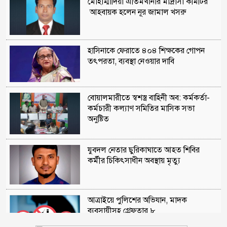
মোহাম্মাদিয়া এতিমখানার মাদ্রাসা কমিটির
আহবায়ক হলেন নূর জামাল খসরু
হাসিনাকে ফেরাতে ৪০৪ শিক্ষকের গোপন
তৎপরতা, ব্যবস্থা নেওয়ার দাবি
বোয়ালমারীতে স্বশস্ত্র বাহিনী অব: কর্মকর্তা-
কর্মচারী কল্যাণ সমিতির মাসিক সভা
অনুষ্টিত
যুবদল নেতার ছুরিকাঘাতে আহত শিবির
কর্মীর চিকিৎসাধীন অবস্থায় মৃত্যু
আত্রাইয়ে পুলিশের অভিযান, মাদক
ব্যবসায়ীসহ গ্রেফতার ৮