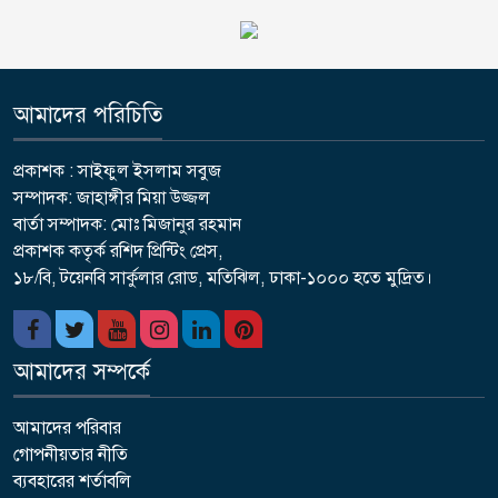
আমাদের পরিচিতি
প্রকাশক : সাইফুল ইসলাম সবুজ
সম্পাদক: জাহাঙ্গীর মিয়া উজ্জল
বার্তা সম্পাদক: মোঃ মিজানুর রহমান
প্রকাশক কতৃর্ক রশিদ প্রিন্টিং প্রেস,
১৮/বি, টয়েনবি সার্কুলার রোড, মতিঝিল, ঢাকা-১০০০ হতে মুদ্রিত।
আমাদের সম্পর্কে
আমাদের পরিবার
গোপনীয়তার নীতি
ব্যবহারের শর্তাবলি