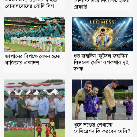
পেনাল্টি দিয়ে নির্বাসিত হওয়া
রোনালদোদের সৌদি লিগ
রেফারি
শুভ জন্মদিন ‘ফুটবল জন্মদিন’
জাপানের বিপক্ষে যেমন হচ্ছে
লিওনেল মেসি: রূপকথার দুই
ব্রাজিলের একাদশ
দশক
খুদে ভক্তের শেখানো
সেলিব্রেশন কি করবেন মেসি?