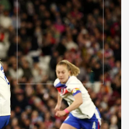
‘মানুষ তোমাকে নিয়ে হিংসা করবে,
এটাই স্বাভাবিক’; জর্জিনাকে রোনালদো
ভারতীয় হাইকমিশনের কর্মকর্তা সেজে
প্রতারণা, সতর্ক থাকার পরামর্শ
সামনে আরো ধ্বংসাত্মক কর্মসূচিতে
যাবে জামায়াত-শিবির
দুই-তিন দিনের মধ্যে গ্যাসের পরিস্থিতি
স্বাভাবিক হবে
বরগুনায় ভাইয়ে ভাইয়ে সংঘর্ষে নিহত
জামাই