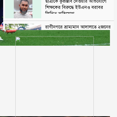
ছাত্রীকে কুপ্রস্তাব দেওয়ার অভিযোগে
শিক্ষকের বিরুদ্ধে ইউএনও বরাবর
লিখিত অভিযোগ
রাণীনগরে ভ্রাম্যমান আদালতে ২জনের
কারাদন্ড
শরণখোলায় মাদক কারবারিদের
গ্রেফতারের পর ওসির বিরুদ্ধে
ষড়যন্ত্রের প্রতিবাদে মানববন্ধন
পুলিশকে পিটিয়ে রক্তাক্ত করেছি এ
দৃশ্য কি আপনারা দেখেননি, সমাবেশে
এনসিপি নেতা
সাকিব ‘খুনীর প্রমাণিত দোসর,
ফ্যাসিস্ট’: আসিফ আকবর