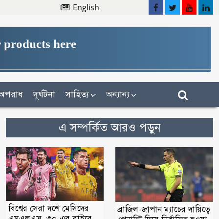
English
 products here
অপরাধ
দূর্ঘটনা
সাহিত্য
অন্যান্য
এ সম্পর্কিত আরও পড়ুন
বিশ্বের সেরা দশে মেসিদের
ব্রাজিল-জাপান ম্যাচের দায়িত্বে
এমএলএস, ৩০-এর বাইরে