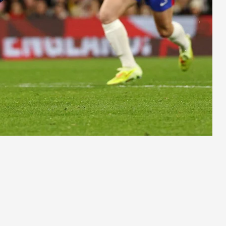
ওবায়দুল কাদেরসহ ৭ শীর্ষ নেতার
সর্বোচ্চ শাস্তির আবেদন
রাষ্ট্রপতি নির্বাচন ২০ আগস্ট
মাগুরায় সাকিব আল হাসানের বাড়িতে
‘পেট্রোল বোমা’ হামলা
পটুয়াখালী সদর উপজেলা আ লীগ
সহসভাপতি মিজানুর মারা গেছেন
মধুখালীতে সাবেক পৌর কাউন্সিলর
বাবু গ্রেফতার
আগস্টের ৫ তারিখ যেভাবে হলো ‘৩৬
জুলাই’