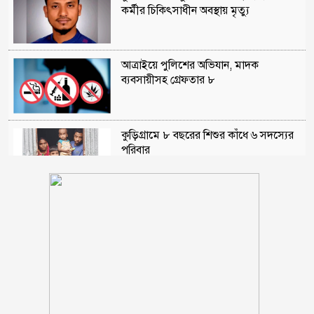
কর্মীর চিকিৎসাধীন অবস্থায় মৃত্যু
আত্রাইয়ে পুলিশের অভিযান, মাদক
ব্যবসায়ীসহ গ্রেফতার ৮
কুড়িগ্রামে ৮ বছরের শিশুর কাঁধে ৬ সদস্যের
পরিবার
লিওনেল মেসির বাবা মারা গেছেন
১/১১ তে তারেক রহমানকে ‘আয়নাঘরে’ বন্দি
রাখা হয়েছিল: চিফ প্রসিকিউটর