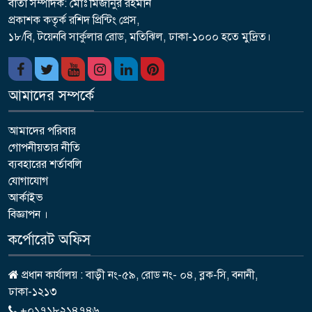
বার্তা সম্পাদক: মোঃ মিজানুর রহমান
প্রকাশক কতৃর্ক রশিদ প্রিন্টিং প্রেস,
১৮/বি, টয়েনবি সার্কুলার রোড, মতিঝিল, ঢাকা-১০০০ হতে মুদ্রিত।
আমাদের সম্পর্কে
আমাদের পরিবার
গোপনীয়তার নীতি
ব্যবহারের শর্তাবলি
যোগাযোগ
আর্কাইভ
বিজ্ঞাপন ।
কর্পোরেট অফিস
প্রধান কার্যালয় : বাড়ী নং-৫৯, রোড নং- ০৪, ব্লক-সি, বনানী,
ঢাকা-১২১৩
+০১৭১৮২১৪৭৪৬