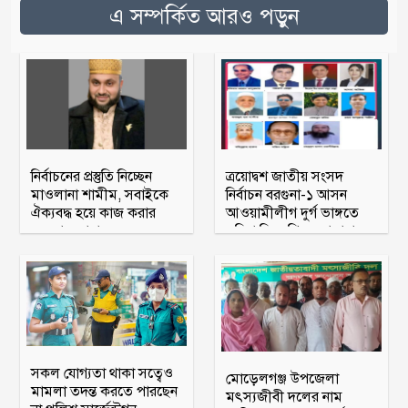
এ সম্পর্কিত আরও পড়ুন
নির্বাচনের প্রস্তুতি নিচ্ছেন
ত্রয়োদ্বশ জাতীয় সংসদ
মাওলানা শামীম, সবাইকে
নির্বাচন বরগুনা-১ আসন
ঐক্যবদ্ধ হয়ে কাজ করার
আওয়ামীলীগ দুর্গ ভাঙ্গতে
অহব্বান জানান
মরিয়া বিএনপি ও জামায়াত
সকল যোগ্যতা থাকা সত্বেও
মোড়েলগঞ্জ উপজেলা
মামলা তদন্ত করতে পারছেন
মৎস্যজীবী দলের নাম