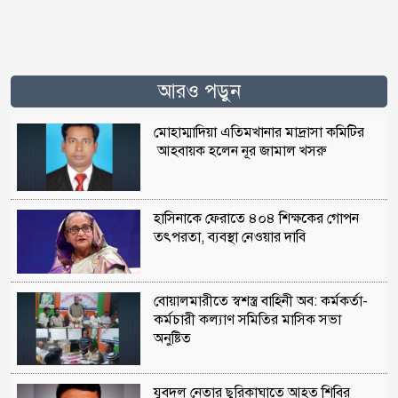
আরও পড়ুন
মোহাম্মাদিয়া এতিমখানার মাদ্রাসা কমিটির
আহবায়ক হলেন নূর জামাল খসরু
হাসিনাকে ফেরাতে ৪০৪ শিক্ষকের গোপন
তৎপরতা, ব্যবস্থা নেওয়ার দাবি
বোয়ালমারীতে স্বশস্ত্র বাহিনী অব: কর্মকর্তা-
কর্মচারী কল্যাণ সমিতির মাসিক সভা
অনুষ্টিত
যুবদল নেতার ছুরিকাঘাতে আহত শিবির