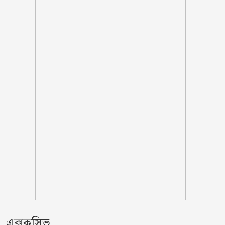
ঋণের বোঝা মাথায় নিয়ে সাগরে জেলেরা,
দেখা নেই কাঙ্ক্ষিত ইলিশের
বিবাহবিচ্ছেদের মামলা তুলে নিলেন বিজয়ের
স্ত্রী
কুপ্রস্তাবে রাজি না হওয়ায় ভাই-বোনসহ
তরুণীর চুল কেটে গাছে বেঁধে নির্যাতন
গণঅভ্যুত্থানের সঙ্গে প্রথম বেইমানি করেছেন
জামায়াত আমির: রাশেদ খান
তনু হত্যায় সাবেক সেনাসদস্য হাফিজুর
রহমান ফের গ্রেফতার
এক্সক্লুসিভ