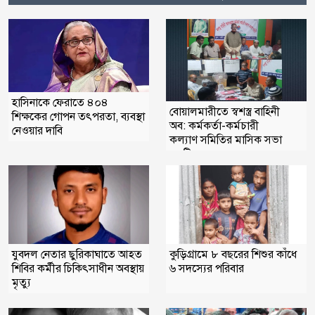
হাসিনাকে ফেরাতে ৪০৪
বোয়ালমারীতে স্বশস্ত্র বাহিনী
শিক্ষকের গোপন তৎপরতা, ব্যবস্থা
অব: কর্মকর্তা-কর্মচারী
নেওয়ার দাবি
কল্যাণ সমিতির মাসিক সভা
অনুষ্টিত
যুবদল নেতার ছুরিকাঘাতে আহত
কুড়িগ্রামে ৮ বছরের শিশুর কাঁধে
শিবির কর্মীর চিকিৎসাধীন অবস্থায়
৬ সদস্যের পরিবার
মৃত্যু