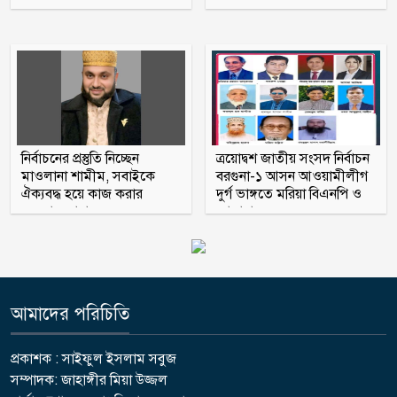
বিমানমন্ত্রীর সভাস্থল থেকে ‘পিস্তল’সহ প্রয়াত
বিএনপি নেতার ছেলে আটক
নির্বাচনের প্রস্তুতি নিচ্ছেন
ত্রয়োদ্বশ জাতীয় সংসদ নির্বাচন
মাওলানা শামীম, সবাইকে
বরগুনা-১ আসন আওয়ামীলীগ
ঐক্যবদ্ধ হয়ে কাজ করার
দুর্গ ভাঙ্গতে মরিয়া বিএনপি ও
অহব্বান জানান
জামায়াত
আমাদের পরিচিতি
প্রকাশক : সাইফুল ইসলাম সবুজ
সম্পাদক: জাহাঙ্গীর মিয়া উজ্জল