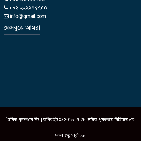
+০২-২২২২৭৫৭৪৪
info@gmail.com
ফেসবুকে আমরা
দৈনিক পুনরুত্থান লিঃ | কপিরাইট © 2015-2026 দৈনিক পুনরুত্থান লিমিটেড এর
সকল স্বত্ব সংরক্ষিত।