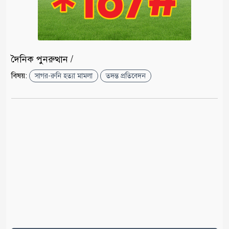
দৈনিক পুনরুত্থান /
বিষয়:
সাগর-রুনি হত্যা মামলা
তদন্ত প্রতিবেদন