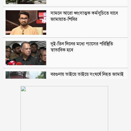
সামনে আরো ধ্বংসাত্মক কর্মসূচিতে যাবে
জামায়াত-শিবির
দুই-তিন দিনের মধ্যে গ্যাসের পরিস্থিতি
স্বাভাবিক হবে
বরগুনায় ভাইয়ে ভাইয়ে সংঘর্ষে নিহত জামাই
ওবায়দুল কাদেরসহ ৭ শীর্ষ নেতার সর্বোচ্চ
শাস্তির আবেদন