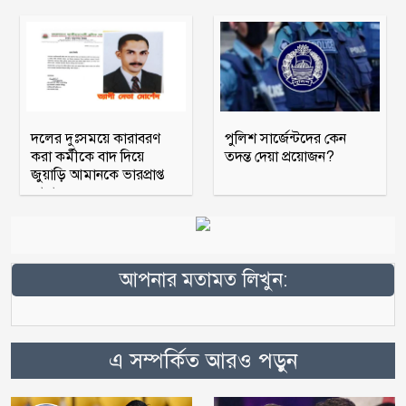
দলের দুঃসময়ে কারাবরণ
পুলিশ সার্জেন্টদের কেন
করা কর্মীকে বাদ দিয়ে
তদন্ত দেয়া প্রয়োজন?
জুয়াড়ি আমানকে ভারপ্রাপ্ত
আহ্বায়ক
আপনার মতামত লিখুন:
এ সম্পর্কিত আরও পড়ুন