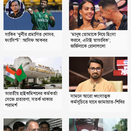
‘মানুষ তোমাকে নিয়ে হিংসা
সাকিব ‘খুনীর প্রমাণিত দোসর,
করবে, এটাই স্বাভাবিক’;
ফ্যাসিস্ট’: আসিফ আকবর
জর্জিনাকে রোনালদো
ভারতীয় হাইকমিশনের কর্মকর্তা
সামনে আরো ধ্বংসাত্মক
সেজে প্রতারণা, সতর্ক থাকার
কর্মসূচিতে যাবে জামায়াত-শিবির
পরামর্শ