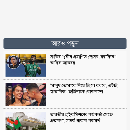
আরও পড়ুন
সাকিব ‘খুনীর প্রমাণিত দোসর, ফ্যাসিস্ট’:
আসিফ আকবর
‘মানুষ তোমাকে নিয়ে হিংসা করবে, এটাই
স্বাভাবিক’; জর্জিনাকে রোনালদো
ভারতীয় হাইকমিশনের কর্মকর্তা সেজে
প্রতারণা, সতর্ক থাকার পরামর্শ