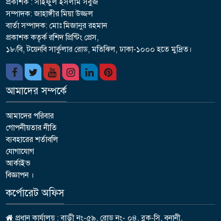
প্রকাশক : সাইফুল ইসলাম সবুজ
সম্পাদক: জাহাঙ্গীর মিয়া উজ্জল
বার্তা সম্পাদক: মোঃ মিজানুর রহমান
প্রকাশক কতৃর্ক রশিদ প্রিন্টিং প্রেস,
১৮/বি, টয়েনবি সার্কুলার রোড, মতিঝিল, ঢাকা-১০০০ হতে মুদ্রিত।
আমাদের সম্পর্কে
আমাদের পরিবার
গোপনীয়তার নীতি
ব্যবহারের শর্তাবলি
যোগাযোগ
আর্কাইভ
বিজ্ঞাপন ।
কর্পোরেট অফিস
প্রধান কার্যালয় : বাড়ী নং-৫৯, রোড নং- ০৪, ব্লক-সি, বনানী,