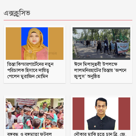
যে ডকুমেন্টারিতে আবু সাঈদের ছবি নেই,
সেটা কোনো ডকুমেন্টারি নয়: ভারপ্রাপ্ত
এক্সক্লুসিভ
রাষ্ট্রপতি
গলাচিপায় ১০ পিস ইয়াবাসহ যুবক গ্রেপ্তার
গলাচিপায় জুলাই গণঅভ্যুত্থান দিবস পালিত
তিস্তা কিন্ডারগার্টেনের নতুন
ঈদে মিলাদুন্নবী উপলক্ষে
পরিচালক হিসাবে দায়িত্ব
লালমনিরহাটের তিস্তায় ‘জশনে
শরণখোলায় জুলাই গণঅভ্যুত্থান দিবস
পেলেন মুরাজিন মোমিন
জুলুস’ অনুষ্ঠিত
উপলক্ষে আলোচনা সভা ও সংবর্ধনা
৪০০ কোটি টাকা আত্মসাৎ, মাদারগঞ্জ
জামায়াতের সাবেক আমির গ্রেপ্তার
শরণখোলায় মাদক নির্মূলে সাংবাদিকদের
সাথে পুলিশের মতবিনিময় সভা অনুষ্ঠিত
বঙ্গবন্ধু ও বঙ্গমাতা ফুটবল
নৌকার মাঝি হতে চান ব্রি. জে.