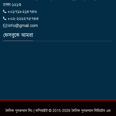
ঢাকা-১২১৩
+০১৭১৮২১৪৭৪৬
+০২-২২২২৭৫৭৪৪
info@gmail.com
ফেসবুকে আমরা
দৈনিক পুনরুত্থান লিঃ | কপিরাইট © 2015-2026 দৈনিক পুনরুত্থান লিমিটেড এর