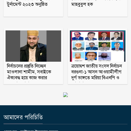
টুর্নামেন্ট ২০২৩ অনুষ্ঠিত
মাহবুবুল হক
বোয়ালমারীতে স্বেচ্ছাসেবক লীগ নেতা সন্ত্রাস
বিরোধী আইনব মামলায় গ্রেপ্তার
উন্নয়নের ধারাকে অব্যাহত রাখতে কবির কে
পুনরায় চেয়ারম্যান হিসেবে দেখতে চায়
এলাকাবাসী
নির্বাচনের প্রস্তুতি নিচ্ছেন
ত্রয়োদ্বশ জাতীয় সংসদ নির্বাচন
মাওলানা শামীম, সবাইকে
বরগুনা-১ আসন আওয়ামীলীগ
ঐক্যবদ্ধ হয়ে কাজ করার
দুর্গ ভাঙ্গতে মরিয়া বিএনপি ও
অহব্বান জানান
জামায়াত
আমাদের পরিচিতি