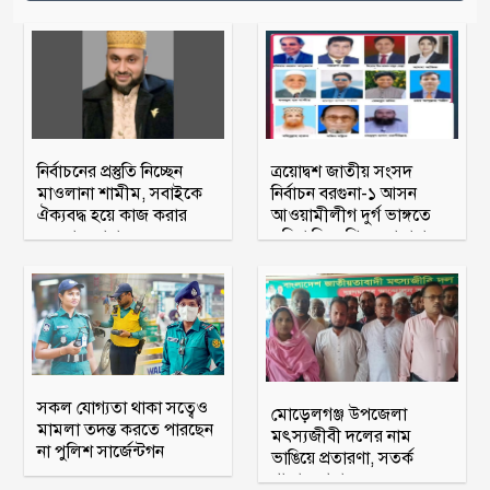
নির্বাচনের প্রস্তুতি নিচ্ছেন
ত্রয়োদ্বশ জাতীয় সংসদ
মাওলানা শামীম, সবাইকে
নির্বাচন বরগুনা-১ আসন
ঐক্যবদ্ধ হয়ে কাজ করার
আওয়ামীলীগ দুর্গ ভাঙ্গতে
অহব্বান জানান
মরিয়া বিএনপি ও জামায়াত
সকল যোগ্যতা থাকা সত্বেও
মোড়েলগঞ্জ উপজেলা
মামলা তদন্ত করতে পারছেন
মৎস্যজীবী দলের নাম
না পুলিশ সার্জেন্টগন
ভাঙিয়ে প্রতারণা, সতর্ক
থাকার আহ্বান