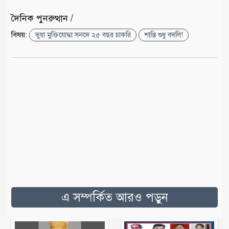
দৈনিক পুনরুত্থান /
বিষয়:
ভুয়া মুক্তিযোদ্ধা সনদে ২৫ বছর চাকরি
শাস্তি শুধু বদলি!
এ সম্পর্কিত আরও পড়ুন