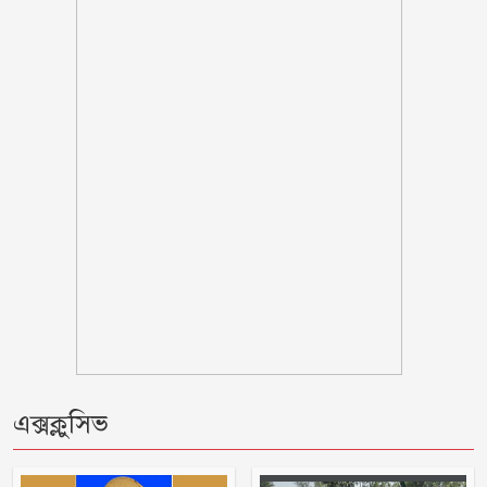
নিজেদেরই দেহ তল্লাশি, ব্যাখ্যা দিল পুলিশ
আওয়ামী লীগের সঙ্গে গণতন্ত্র যায় না : মির্জা
ফখরুল
গোপালগঞ্জে সংবাদ সম্মেলন করে আওয়ামী
লীগের ১৫ নেতার পদত্যাগ
স্কুলছাত্রীকে ধর্ষণের মামলায় কনটেন্ট
ক্রিয়েটর রিপন মিয়া গ্রেপ্তার
থাইল্যান্ডের স্কুলে ১৪ বছরের শিক্ষার্থীর
গুলিতে শিক্ষকসহ নিহত ৭
এক্সক্লুসিভ
প্রথম শ্রেণিতে লটারি, অন্য সব শ্রেণিতে ভর্তি
পরীক্ষা নেওয়া হবে