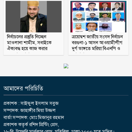
পর ওসির বিরুদ্ধে ষড়যন্ত্রের প্রতিবাদে
মানববন্ধন
নির্বাচনের প্রস্তুতি নিচ্ছেন
ত্রয়োদ্বশ জাতীয় সংসদ নির্বাচন
মাওলানা শামীম, সবাইকে
বরগুনা-১ আসন আওয়ামীলীগ
ঐক্যবদ্ধ হয়ে কাজ করার
দুর্গ ভাঙ্গতে মরিয়া বিএনপি ও
অহব্বান জানান
জামায়াত
আমাদের পরিচিতি
প্রকাশক : সাইফুল ইসলাম সবুজ
সম্পাদক: জাহাঙ্গীর মিয়া উজ্জল
বার্তা সম্পাদক: মোঃ মিজানুর রহমান
প্রকাশক কতৃর্ক রশিদ প্রিন্টিং প্রেস,
১৮/বি, টয়েনবি সার্কুলার রোড, মতিঝিল, ঢাকা-১০০০ হতে মুদ্রিত।