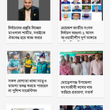
নির্বাচনের প্রস্তুতি নিচ্ছেন
ত্রয়োদ্বশ জাতীয় সংসদ
মাওলানা শামীম, সবাইকে
নির্বাচন বরগুনা-১ আসন
ঐক্যবদ্ধ হয়ে কাজ করার
আওয়ামীলীগ দুর্গ ভাঙ্গতে
অহব্বান জানান
মরিয়া বিএনপি ও জামায়াত
সকল যোগ্যতা থাকা সত্বেও
মোড়েলগঞ্জ উপজেলা
মামলা তদন্ত করতে পারছেন
মৎস্যজীবী দলের নাম
না পুলিশ সার্জেন্টগন
ভাঙিয়ে প্রতারণা, সতর্ক
থাকার আহ্বান