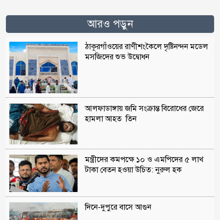
আরও পড়ুন
ঠাকূরগাঁওয়ের রাণীশংকৈলে দৃষ্টিনন্দন মডেল
মসজিদের শুভ উদ্বোধন
আলফাডাঙ্গায় জমি সংক্রান্ত বিরোধের জেরে
হামলা আহত তিন
মন্ত্রীদের কমপক্ষে ১০ ও এমপিদের ৫ লাখ
টাকা বেতন হওয়া উচিত: নুরুল হক
দিনে-দুপুরে বাসে আগুন