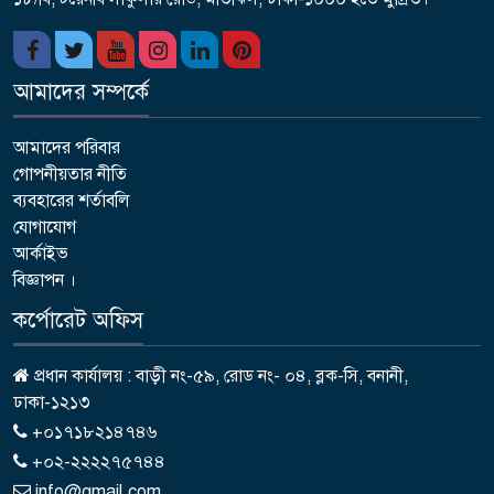
আমাদের সম্পর্কে
আমাদের পরিবার
গোপনীয়তার নীতি
ব্যবহারের শর্তাবলি
যোগাযোগ
আর্কাইভ
বিজ্ঞাপন ।
কর্পোরেট অফিস
প্রধান কার্যালয় : বাড়ী নং-৫৯, রোড নং- ০৪, ব্লক-সি, বনানী,
ঢাকা-১২১৩
+০১৭১৮২১৪৭৪৬
+০২-২২২২৭৫৭৪৪
info@gmail.com