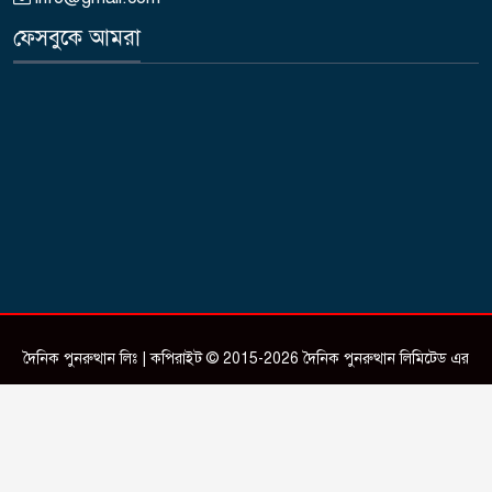
ফেসবুকে আমরা
দৈনিক পুনরুত্থান লিঃ | কপিরাইট © 2015-2026 দৈনিক পুনরুত্থান লিমিটেড এর
সকল স্বত্ব সংরক্ষিত।
Design & Developed by
ictSky