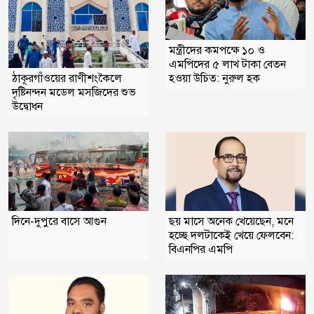
মন্ত্রীদের কমপক্ষে ১০ ও
এমপিদের ৫ লাখ টাকা বেতন
হওয়া উচিত: নুরুল হক
ঠাকূরগাঁওয়ের রাণীশংকৈলে
দৃষ্টিনন্দন মডেল মসজিদের শুভ
উদ্বোধন
দিনে-দুপুরে বাসে আগুন
ছয় মাসে অনেক খেয়েছেন, মনে
হচ্ছে দলটাকেই খেয়ে ফেলবেন:
বিএনপির এমপি