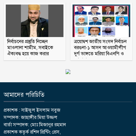
যে ডকুমেন্টারিতে আবু সাঈদের ছবি নেই,
সেটা কোনো ডকুমেন্টারি নয়: ভারপ্রাপ্ত
রাষ্ট্রপতি
নির্বাচনের প্রস্তুতি নিচ্ছেন
ত্রয়োদ্বশ জাতীয় সংসদ নির্বাচন
মাওলানা শামীম, সবাইকে
বরগুনা-১ আসন আওয়ামীলীগ
ঐক্যবদ্ধ হয়ে কাজ করার
দুর্গ ভাঙ্গতে মরিয়া বিএনপি ও
অহব্বান জানান
জামায়াত
আমাদের পরিচিতি
প্রকাশক : সাইফুল ইসলাম সবুজ
সম্পাদক: জাহাঙ্গীর মিয়া উজ্জল
বার্তা সম্পাদক: মোঃ মিজানুর রহমান
প্রকাশক কতৃর্ক রশিদ প্রিন্টিং প্রেস,