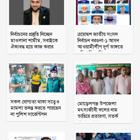
নির্বাচনের প্রস্তুতি নিচ্ছেন
ত্রয়োদ্বশ জাতীয় সংসদ
মাওলানা শামীম, সবাইকে
নির্বাচন বরগুনা-১ আসন
ঐক্যবদ্ধ হয়ে কাজ করার
আওয়ামীলীগ দুর্গ ভাঙ্গতে
অহব্বান জানান
মরিয়া বিএনপি ও জামায়াত
সকল যোগ্যতা থাকা সত্বেও
মোড়েলগঞ্জ উপজেলা
মামলা তদন্ত করতে পারছেন
মৎস্যজীবী দলের নাম
না পুলিশ সার্জেন্টগন
ভাঙিয়ে প্রতারণা, সতর্ক
থাকার আহ্বান