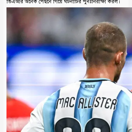
ভিএআর অনেক পেছনে গিয়ে ঘটনাটির পুনঃনিরীক্ষা করল।