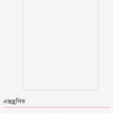
‘মানুষ তোমাকে নিয়ে হিংসা করবে, এটাই
স্বাভাবিক’; জর্জিনাকে রোনালদো
ভারতীয় হাইকমিশনের কর্মকর্তা সেজে
প্রতারণা, সতর্ক থাকার পরামর্শ
সামনে আরো ধ্বংসাত্মক কর্মসূচিতে যাবে
জামায়াত-শিবির
দুই-তিন দিনের মধ্যে গ্যাসের পরিস্থিতি
স্বাভাবিক হবে
বরগুনায় ভাইয়ে ভাইয়ে সংঘর্ষে নিহত জামাই
এক্সক্লুসিভ
ওবায়দুল কাদেরসহ ৭ শীর্ষ নেতার সর্বোচ্চ