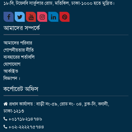
১৮/বি, টয়েনবি সার্কুলার রোড, মতিঝিল, ঢাকা-১০০০ হতে মুদ্রিত।
আমাদের সম্পর্কে
আমাদের পরিবার
গোপনীয়তার নীতি
ব্যবহারের শর্তাবলি
যোগাযোগ
আর্কাইভ
বিজ্ঞাপন ।
কর্পোরেট অফিস
প্রধান কার্যালয় : বাড়ী নং-৫৯, রোড নং- ০৪, ব্লক-সি, বনানী,
ঢাকা-১২১৩
+০১৭১৮২১৪৭৪৬
+০২-২২২২৭৫৭৪৪