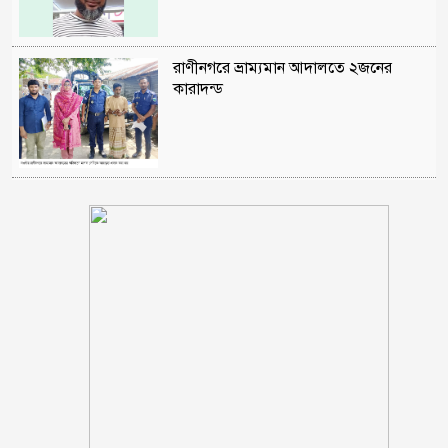
রাণীনগরে ভ্রাম্যমান আদালতে ২জনের
কারাদন্ড
শরণখোলায় মাদক কারবারিদের গ্রেফতারের
পর ওসির বিরুদ্ধে ষড়যন্ত্রের প্রতিবাদে
মানববন্ধন
পুলিশকে পিটিয়ে রক্তাক্ত করেছি এ দৃশ্য কি
আপনারা দেখেননি, সমাবেশে এনসিপি নেতা
সাকিব ‘খুনীর প্রমাণিত দোসর, ফ্যাসিস্ট’:
আসিফ আকবর