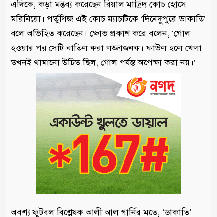
এদিকে, কড়া মন্তব্য করেছেন রিয়াল মাদ্রিদ কোচ হোসে
মরিনিয়ো। পর্তুগিজ এই কোচ ম্যাচটিকে ‘দিনেদুপুরে ডাকাতি’
বলে অভিহিত করেছেন। ক্ষোভ প্রকাশ করে বলেন, ‘গোল
হওয়ার পর সেটি বাতিল করা লজ্জাজনক। ফাউল হলে খেলা
তখনই থামানো উচিত ছিল, গোল পর্যন্ত অপেক্ষা করা নয়।’
অবশ্য ফুটবল বিশ্লেষক আলী আল গার্নির মতে, ‘ডাকাতি’