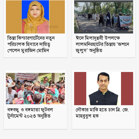
শাস্তির আবেদন
রাষ্ট্রপতি নির্বাচন ২০ আগস্ট
তিস্তা কিন্ডারগার্টেনের নতুন
ঈদে মিলাদুন্নবী উপলক্ষে
পরিচালক হিসাবে দায়িত্ব
লালমনিরহাটের তিস্তায় ‘জশনে
মাগুরায় সাকিব আল হাসানের বাড়িতে
পেলেন মুরাজিন মোমিন
জুলুস’ অনুষ্ঠিত
‘পেট্রোল বোমা’ হামলা
পটুয়াখালী সদর উপজেলা আ লীগ
সহসভাপতি মিজানুর মারা গেছেন
মধুখালীতে সাবেক পৌর কাউন্সিলর বাবু
গ্রেফতার
বঙ্গবন্ধু ও বঙ্গমাতা ফুটবল
নৌকার মাঝি হতে চান ব্রি. জে.
টুর্নামেন্ট ২০২৩ অনুষ্ঠিত
মাহবুবুল হক
আগস্টের ৫ তারিখ যেভাবে হলো ‘৩৬
জুলাই’