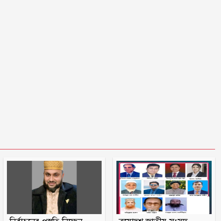
ষড়যন্ত্র, বেরিয়ে এলো ভয়াবহ সব তথ্য
মুক্তিযুদ্ধ ছিল জনতার যুদ্ধ, কোনো
রাজনৈতিক দলের নয়: ভারপ্রাপ্ত
রাষ্ট্রপতি
বরগুনায় অবহেলায় ভাগাড়ে পরিণত
তেতুলবাড়িয়া খেয়াঘাট, দুর্ভোগে শত
শত যাত্রী
হাসিনার বক্তব্যকে আমরা সমর্থন করি
না : ভারত
বিমানমন্ত্রীর সভাস্থল থেকে ‘পিস্তল’সহ
প্রয়াত বিএনপি নেতার ছেলে আটক