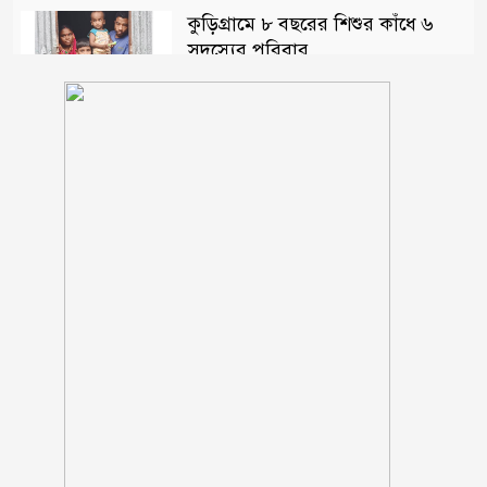
কুড়িগ্রামে ৮ বছরের শিশুর কাঁধে ৬
সদস্যের পরিবার
লিওনেল মেসির বাবা মারা গেছেন
১/১১ তে তারেক রহমানকে
‘আয়নাঘরে’ বন্দি রাখা হয়েছিল: চিফ
প্রসিকিউটর
ঋণের বোঝা মাথায় নিয়ে সাগরে
জেলেরা, দেখা নেই কাঙ্ক্ষিত ইলিশের
বিবাহবিচ্ছেদের মামলা তুলে নিলেন
বিজয়ের স্ত্রী