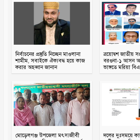
নির্বাচনের প্রস্তুতি নিচ্ছেন মাওলানা
ত্রয়োদ্বশ জাতীয় স
শামীম, সবাইকে ঐক্যবদ্ধ হয়ে কাজ
বরগুনা-১ আসন আও
করার অহব্বান জানান
ভাঙ্গতে মরিয়া ব
মোড়েলগঞ্জ উপজেলা মৎস্যজীবী
দলের দুঃসময়ে ক