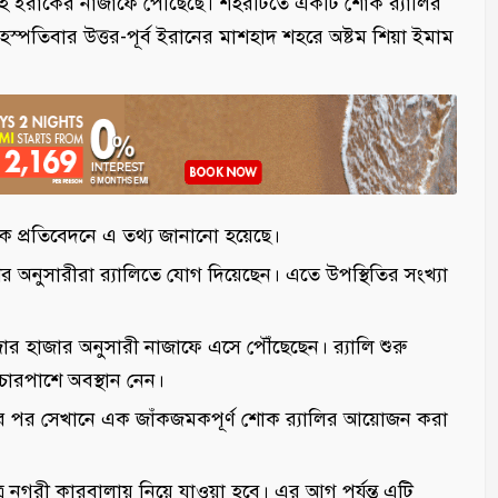
দেহ ইরাকের নাজাফে পৌঁছেছে। শহরটিতে একটি শোক র‌্যালির
পতিবার উত্তর-পূর্ব ইরানের মাশহাদ শহরে অষ্টম শিয়া ইমাম
 এক প্রতিবেদনে এ তথ্য জানানো হয়েছে।
অনুসারীরা র‌্যালিতে যোগ দিয়েছেন। এতে উপস্থিতির সংখ্যা
াজার অনুসারী নাজাফে এসে পৌঁছেছেন। র‌্যালি শুরু
চারপাশে অবস্থান নেন।
োর পর সেখানে এক জাঁকজমকপূর্ণ শোক র‌্যালির আয়োজন করা
 নগরী কারবালায় নিয়ে যাওয়া হবে। এর আগ পর্যন্ত এটি