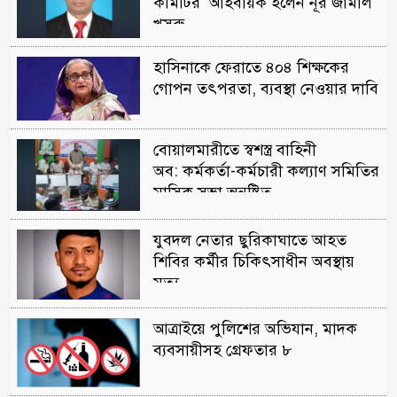
কমিটির আহবায়ক হলেন নূর জামাল
খসরু
হাসিনাকে ফেরাতে ৪০৪ শিক্ষকের
গোপন তৎপরতা, ব্যবস্থা নেওয়ার দাবি
বোয়ালমারীতে স্বশস্ত্র বাহিনী
অব: কর্মকর্তা-কর্মচারী কল্যাণ সমিতির
মাসিক সভা অনুষ্টিত
যুবদল নেতার ছুরিকাঘাতে আহত
শিবির কর্মীর চিকিৎসাধীন অবস্থায়
মৃত্যু
আত্রাইয়ে পুলিশের অভিযান, মাদক
ব্যবসায়ীসহ গ্রেফতার ৮