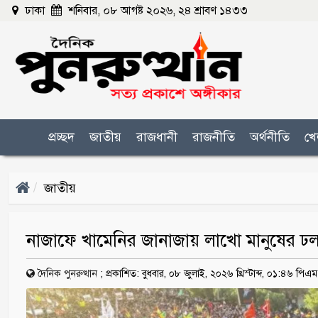
ঢাকা
শনিবার, ০৮ আগষ্ট ২০২৬, ২৪ শ্রাবণ ১৪৩৩
প্রচ্ছদ
জাতীয়
রাজধানী
রাজনীতি
অর্থনীতি
খে
জাতীয়
নাজাফে খামেনির জানাজায় লাখো মানুষের ঢল
দৈনিক পুনরুত্থান
;
প্রকাশিত: বুধবার, ০৮ জুলাই, ২০২৬ খ্রিস্টাব্দ, ০১:৪৬ পিএম