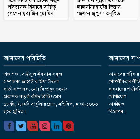
তিস্তা কিন্ডারগার্টেনের নতুন
ঈদে মিলাদুন্নবী উপলক্ষে
পরিচালক হিসাবে দায়িত্ব
লালমনিরহাটের তিস্তায়
পেলেন মুরাজিন মোমিন
‘জশনে জুলুস’ অনুষ্ঠিত
আমাদের পরিচিতি
আমাদের সম্পর
প্রকাশক : সাইফুল ইসলাম সবুজ
আমাদের পরিবার
সম্পাদক: জাহাঙ্গীর মিয়া উজ্জল
গোপনীয়তার নীত
বার্তা সম্পাদক: মোঃ মিজানুর রহমান
ব্যবহারের শর্তাব
প্রকাশক কতৃর্ক রশিদ প্রিন্টিং প্রেস,
যোগাযোগ
১৮/বি, টয়েনবি সার্কুলার রোড, মতিঝিল, ঢাকা-১০০০
আর্কাইভ
হতে মুদ্রিত।
বিজ্ঞাপন ।