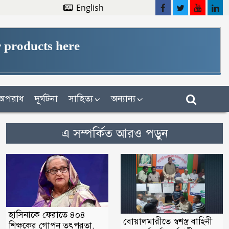
English
 products here
অপরাধ
দূর্ঘটনা
সাহিত্য
অন্যান্য
এ সম্পর্কিত আরও পড়ুন
হাসিনাকে ফেরাতে ৪০৪
বোয়ালমারীতে স্বশস্ত্র বাহিনী
শিক্ষকের গোপন তৎপরতা,