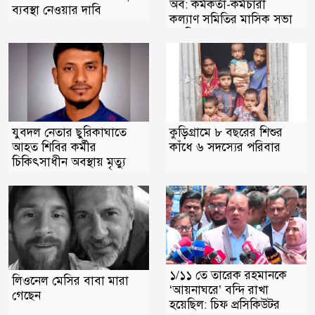
অব: কর্মকর্তা-কর্মচারী
ব্যবস্থা নেওয়ার দাবি
কল্যাণ সমিতির মাসিক সভা
অনুষ্টিত
যুবদল নেতার ছুরিকাঘাতে
কুড়িগ্রামে ৮ বছরের শিশুর
আহত শিবির কর্মীর
কাঁধে ৬ সদস্যের পরিবার
চিকিৎসাধীন অবস্থায় মৃত্যু
১/১১ তে তারেক রহমানকে
লিওনেল মেসির বাবা মারা
‘আয়নাঘরে’ বন্দি রাখা
গেছেন
হয়েছিল: চিফ প্রসিকিউটর