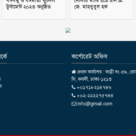
বঙ্গবন্ধু ও বঙ্গমাতা ফুটবল
নৌকার মাঝি হতে চান ব্রি.
টুর্নামেন্ট ২০২৩ অনুষ্ঠিত
জে. মাহবুবুল হক
্কে
কর্পোরেট অফিস
প্রধান কার্যালয় : বাড়ী নং-৫৯, রো
ি
সি, বনানী, ঢাকা-১২১৩
লি
+০১৭১৮২১৪৭৪৬
+০২-২২২২৭৫৭৪৪
info@gmail.com