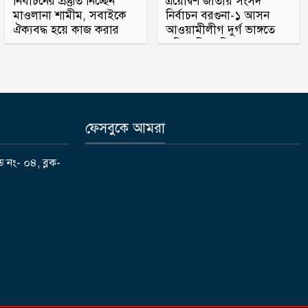
নির্বাচনের প্রস্তুতি নিচ্ছেন
ত্রয়োদ্বশ জাতীয় সংসদ
মাওলানা শামীম, সবাইকে
নির্বাচন বরগুনা-১ আসন
ঐক্যবদ্ধ হয়ে কাজ করার
আওয়ামীলীগ দুর্গ ভাঙ্গতে
অহব্বান জানান
মরিয়া বিএনপি ও জামায়াত
ফেসবুকে আমরা
ড নং- ০৪, ব্লক-