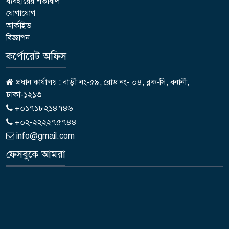
ব্যবহারের শর্তাবলি
যোগাযোগ
আর্কাইভ
বিজ্ঞাপন ।
কর্পোরেট অফিস
প্রধান কার্যালয় : বাড়ী নং-৫৯, রোড নং- ০৪, ব্লক-সি, বনানী,
ঢাকা-১২১৩
+০১৭১৮২১৪৭৪৬
+০২-২২২২৭৫৭৪৪
info@gmail.com
ফেসবুকে আমরা