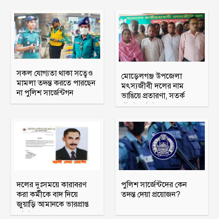
সকল যোগ্যতা থাকা সত্বেও
মোড়েলগঞ্জ উপজেলা
মামলা তদন্ত করতে পারছেন
মৎস্যজীবী দলের নাম
না পুলিশ সার্জেন্টগন
ভাঙিয়ে প্রতারণা, সতর্ক
থাকার আহ্বান
দলের দুঃসময়ে কারাবরণ
পুলিশ সার্জেন্টদের কেন
করা কর্মীকে বাদ দিয়ে
তদন্ত দেয়া প্রয়োজন?
জুয়াড়ি আমানকে ভারপ্রাপ্ত
আহ্বায়ক