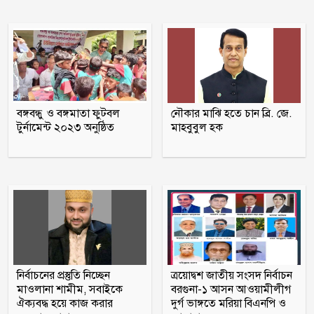
দম্পতিরা
জুলাই স্মৃতি জাদুঘর বিতাড়িত ফ্যাসিস্টদের
মুখোশ উন্মোচন করবে: প্রধানমন্ত্রী
তিতুমীর কলেজে ছাত্রশক্তির ২ নেতার ওপর
বঙ্গবন্ধু ও বঙ্গমাতা ফুটবল
নৌকার মাঝি হতে চান ব্রি. জে.
ছাত্রদলের হামলার অভিযোগ
টুর্নামেন্ট ২০২৩ অনুষ্ঠিত
মাহবুবুল হক
‘জুলাই গণ-অভ্যুত্থান’ দিবস আজ, রক্তে লেখা
যে বিজয়
নির্বাচনের প্রস্তুতি নিচ্ছেন
ত্রয়োদ্বশ জাতীয় সংসদ নির্বাচন
মাওলানা শামীম, সবাইকে
বরগুনা-১ আসন আওয়ামীলীগ
ঐক্যবদ্ধ হয়ে কাজ করার
দুর্গ ভাঙ্গতে মরিয়া বিএনপি ও