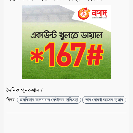
দৈনিক পুনরুত্থান /
বিষয়:
ইনকিলাব কালচারাল সেন্টারের দায়িত্ছা
ড়ার ঘোষণা জাবের-জুমার