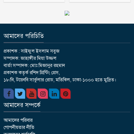
অহব্বান জানান
জামায়াত
আমাদের পরিচিতি
প্রকাশক : সাইফুল ইসলাম সবুজ
সম্পাদক: জাহাঙ্গীর মিয়া উজ্জল
বার্তা সম্পাদক: মোঃ মিজানুর রহমান
প্রকাশক কতৃর্ক রশিদ প্রিন্টিং প্রেস,
১৮/বি, টয়েনবি সার্কুলার রোড, মতিঝিল, ঢাকা-১০০০ হতে মুদ্রিত।
আমাদের সম্পর্কে
আমাদের পরিবার
গোপনীয়তার নীতি