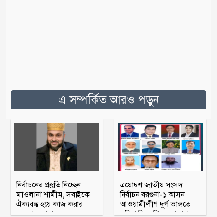
এ সম্পর্কিত আরও পড়ুন
নির্বাচনের প্রস্তুতি নিচ্ছেন
ত্রয়োদ্বশ জাতীয় সংসদ
মাওলানা শামীম, সবাইকে
নির্বাচন বরগুনা-১ আসন
ঐক্যবদ্ধ হয়ে কাজ করার
আওয়ামীলীগ দুর্গ ভাঙ্গতে
অহব্বান জানান
মরিয়া বিএনপি ও জামায়াত