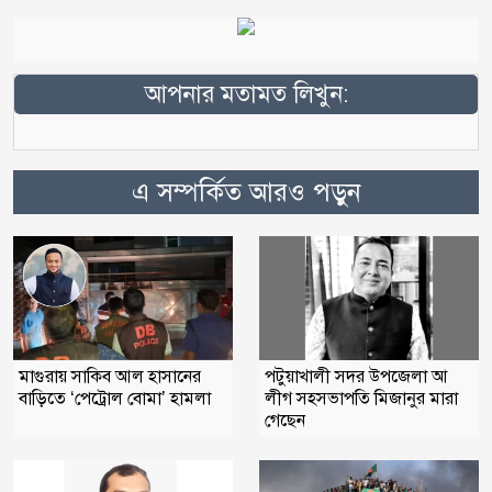
আপনার মতামত লিখুন:
এ সম্পর্কিত আরও পড়ুন
মাগুরায় সাকিব আল হাসানের
পটুয়াখালী সদর উপজেলা আ
বাড়িতে ‘পেট্রোল বোমা’ হামলা
লীগ সহসভাপতি মিজানুর মারা
গেছেন