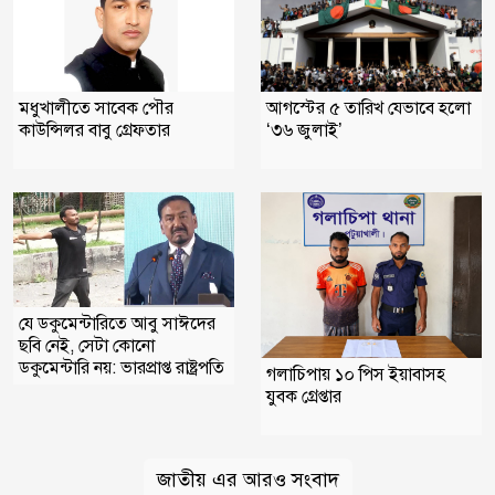
মধুখালীতে সাবেক পৌর
আগস্টের ৫ তারিখ যেভাবে হলো
কাউন্সিলর বাবু গ্রেফতার
‘৩৬ জুলাই’
যে ডকুমেন্টারিতে আবু সাঈদের
ছবি নেই, সেটা কোনো
ডকুমেন্টারি নয়: ভারপ্রাপ্ত রাষ্ট্রপতি
গলাচিপায় ১০ পিস ইয়াবাসহ
যুবক গ্রেপ্তার
জাতীয় এর আরও সংবাদ