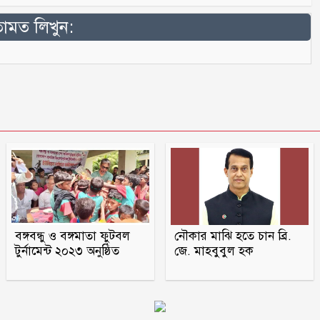
মত লিখুন:
বঙ্গবন্ধু ও বঙ্গমাতা ফুটবল
নৌকার মাঝি হতে চান ব্রি.
টুর্নামেন্ট ২০২৩ অনুষ্ঠিত
জে. মাহবুবুল হক