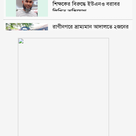
শিক্ষকের বিরুদ্ধে ইউএনও বরাবর
লিখিত অভিযোগ
রাণীনগরে ভ্রাম্যমান আদালতে ২জনের
কারাদন্ড
শরণখোলায় মাদক কারবারিদের
গ্রেফতারের পর ওসির বিরুদ্ধে
ষড়যন্ত্রের প্রতিবাদে মানববন্ধন
পুলিশকে পিটিয়ে রক্তাক্ত করেছি এ
দৃশ্য কি আপনারা দেখেননি, সমাবেশে
এনসিপি নেতা
সাকিব ‘খুনীর প্রমাণিত দোসর,
ফ্যাসিস্ট’: আসিফ আকবর