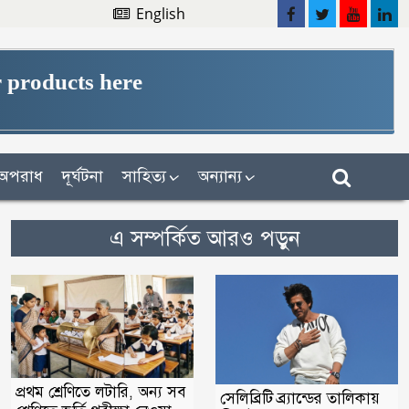
English
 products here
অপরাধ
দূর্ঘটনা
সাহিত্য
অন্যান্য
এ সম্পর্কিত আরও পড়ুন
প্রথম শ্রেণিতে লটারি, অন্য সব
সেলিব্রিটি ব্র্যান্ডের তালিকায়