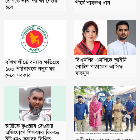
শ্রেণিতে ভর্তি পরীক্ষা নেওয়া
শীর্ষে শাহরুখ খান
হবে
বিএনপির এমপিকে আইনি
বাঁশখালীতে বন্যায় ক্ষতিগ্রস্ত
নোটিশ পাঠালেন আসিফ
১০০ পরিবারকে নতুন ঘর
মাহমুদ
দেবে সরকার
ছাত্রীকে কুপ্রস্তাব দেওয়ার
অভিযোগে শিক্ষকের বিরুদ্ধে
ইউএনও বরাবর লিখিত