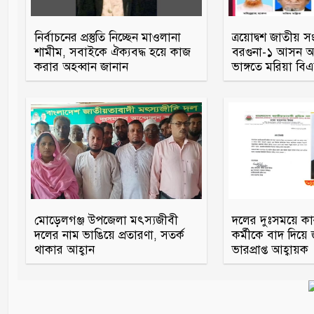
নির্বাচনের প্রস্তুতি নিচ্ছেন মাওলানা
ত্রয়োদ্বশ জাতীয় স
শামীম, সবাইকে ঐক্যবদ্ধ হয়ে কাজ
বরগুনা-১ আসন আও
করার অহব্বান জানান
ভাঙ্গতে মরিয়া ব
মোড়েলগঞ্জ উপজেলা মৎস্যজীবী
দলের দুঃসময়ে ক
দলের নাম ভাঙিয়ে প্রতারণা, সতর্ক
কর্মীকে বাদ দিয়ে
থাকার আহ্বান
ভারপ্রাপ্ত আহ্বায়ক