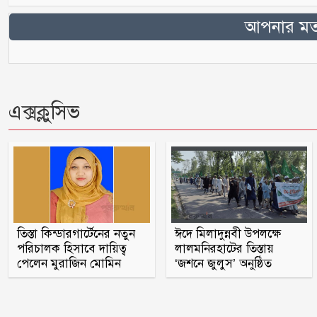
আপনার মতা
এক্সক্লুসিভ
তিস্তা কিন্ডারগার্টেনের নতুন
ঈদে মিলাদুন্নবী উপলক্ষে
পরিচালক হিসাবে দায়িত্ব
লালমনিরহাটের তিস্তায়
পেলেন মুরাজিন মোমিন
‘জশনে জুলুস’ অনুষ্ঠিত