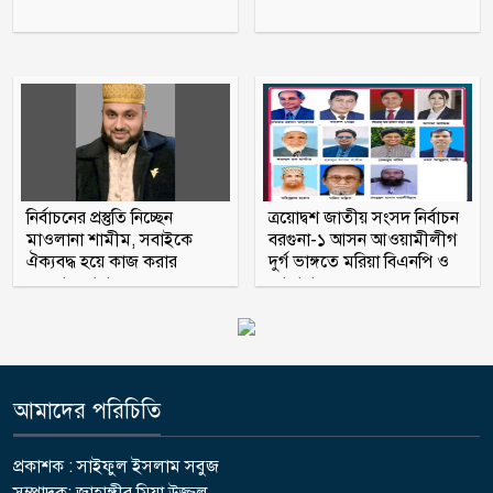
প্রথম শ্রেণিতে লটারি, অন্য সব শ্রেণিতে ভর্তি
পরীক্ষা নেওয়া হবে
সেলিব্রিটি ব্র্যান্ডের তালিকায় শীর্ষে শাহরুখ
খান
নির্বাচনের প্রস্তুতি নিচ্ছেন
ত্রয়োদ্বশ জাতীয় সংসদ নির্বাচন
মাওলানা শামীম, সবাইকে
বরগুনা-১ আসন আওয়ামীলীগ
ঐক্যবদ্ধ হয়ে কাজ করার
দুর্গ ভাঙ্গতে মরিয়া বিএনপি ও
অহব্বান জানান
জামায়াত
আমাদের পরিচিতি
প্রকাশক : সাইফুল ইসলাম সবুজ