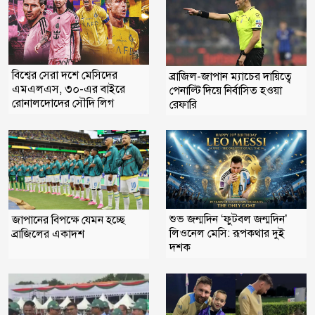
বিশ্বের সেরা দশে মেসিদের
ব্রাজিল-জাপান ম্যাচের দায়িত্বে
এমএলএস, ৩০-এর বাইরে
পেনাল্টি দিয়ে নির্বাসিত হওয়া
রোনালদোদের সৌদি লিগ
রেফারি
শুভ জন্মদিন ‘ফুটবল জন্মদিন’
জাপানের বিপক্ষে যেমন হচ্ছে
লিওনেল মেসি: রূপকথার দুই
ব্রাজিলের একাদশ
দশক