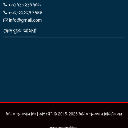
+০১৭১৮২১৪৭৪৬
+০২-২২২২৭৫৭৪৪
info@gmail.com
ফেসবুকে আমরা
দৈনিক পুনরুত্থান লিঃ | কপিরাইট © 2015-2026 দৈনিক পুনরুত্থান লিমিটেড এর