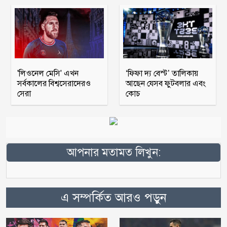
'লিওনেল মেসি' এখন
‘ফিফা দ্য বেস্ট’ তালিকায়
সর্বকালের বিশ্বসেরাদেরও
আছেন যেসব ফুটবলার এবং
সেরা
কোচ
আপনার মতামত লিখুন:
এ সম্পর্কিত আরও পড়ুন