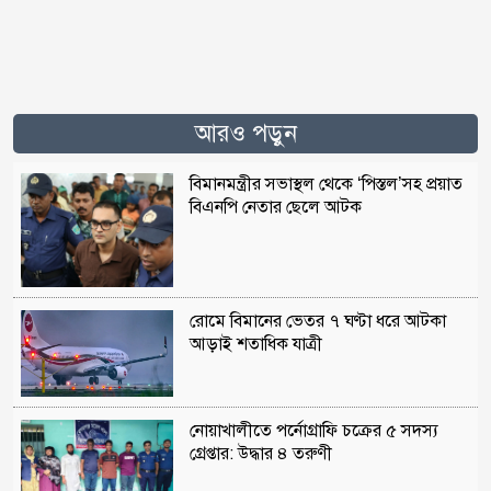
আরও পড়ুন
বিমানমন্ত্রীর সভাস্থল থেকে ‘পিস্তল’সহ প্রয়াত
বিএনপি নেতার ছেলে আটক
রোমে বিমানের ভেতর ৭ ঘণ্টা ধরে আটকা
আড়াই শতাধিক যাত্রী
নোয়াখালীতে পর্নোগ্রাফি চক্রের ৫ সদস্য
গ্রেপ্তার: উদ্ধার ৪ তরুণী