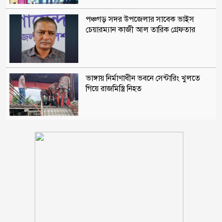
পঞ্চগড় সদর উপজেলার সাবেক ভাইস
চেয়ারম্যান কাজী আল তারিক গ্রেফতার
ভাঙ্গায় নির্মাণাধীন ভবনে সেন্টারিং খুলতে
গিয়ে রাজমিস্ত্রি নিহত
ঠাকূরগাঁওয়ের রাণীশংকৈলে দৃষ্টিনন্দন মডেল
মসজিদের শুভ উদ্বোধন
আলফাডাঙ্গায় জমি সংক্রান্ত বিরোধের জেরে
হামলা আহত তিন