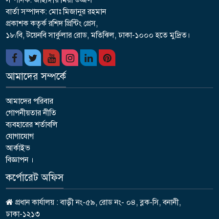
সম্পাদক: জাহাঙ্গীর মিয়া উজ্জল
বার্তা সম্পাদক: মোঃ মিজানুর রহমান
প্রকাশক কতৃর্ক রশিদ প্রিন্টিং প্রেস,
১৮/বি, টয়েনবি সার্কুলার রোড, মতিঝিল, ঢাকা-১০০০ হতে মুদ্রিত।
আমাদের সম্পর্কে
আমাদের পরিবার
গোপনীয়তার নীতি
ব্যবহারের শর্তাবলি
যোগাযোগ
আর্কাইভ
বিজ্ঞাপন ।
কর্পোরেট অফিস
প্রধান কার্যালয় : বাড়ী নং-৫৯, রোড নং- ০৪, ব্লক-সি, বনানী,
ঢাকা-১২১৩