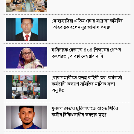
মোহাম্মাদিয়া এতিমখানার মাদ্রাসা কমিটির
আহবায়ক হলেন নূর জামাল খসরু
হাসিনাকে ফেরাতে ৪০৪ শিক্ষকের গোপন
তৎপরতা, ব্যবস্থা নেওয়ার দাবি
বোয়ালমারীতে স্বশস্ত্র বাহিনী অব: কর্মকর্তা-
কর্মচারী কল্যাণ সমিতির মাসিক সভা
অনুষ্টিত
যুবদল নেতার ছুরিকাঘাতে আহত শিবির
কর্মীর চিকিৎসাধীন অবস্থায় মৃত্যু