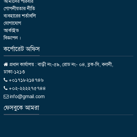
আমাদের পরিবার
গোপনীয়তার নীতি
ব্যবহারের শর্তাবলি
যোগাযোগ
আর্কাইভ
বিজ্ঞাপন ।
কর্পোরেট অফিস
প্রধান কার্যালয় : বাড়ী নং-৫৯, রোড নং- ০৪, ব্লক-সি, বনানী,
ঢাকা-১২১৩
+০১৭১৮২১৪৭৪৬
+০২-২২২২৭৫৭৪৪
info@gmail.com
ফেসবুকে আমরা