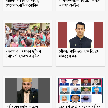
পরিচালক হিসাবে দায়িত্ব
লালমনিরহাটের তিস্তায় ‘জশনে
পেলেন মুরাজিন মোমিন
জুলুস’ অনুষ্ঠিত
বিশ্বকাপে মেসিকে মেরে ফেলার ষড়যন্ত্র,
বেরিয়ে এলো ভয়াবহ সব তথ্য
মুক্তিযুদ্ধ ছিল জনতার যুদ্ধ, কোনো রাজনৈতিক
দলের নয়: ভারপ্রাপ্ত রাষ্ট্রপতি
বরগুনায় অবহেলায় ভাগাড়ে পরিণত
বঙ্গবন্ধু ও বঙ্গমাতা ফুটবল
নৌকার মাঝি হতে চান ব্রি. জে.
তেতুলবাড়িয়া খেয়াঘাট, দুর্ভোগে শত শত
টুর্নামেন্ট ২০২৩ অনুষ্ঠিত
মাহবুবুল হক
যাত্রী
হাসিনার বক্তব্যকে আমরা সমর্থন করি না :
ভারত
নির্বাচনের প্রস্তুতি নিচ্ছেন
ত্রয়োদ্বশ জাতীয় সংসদ নির্বাচন