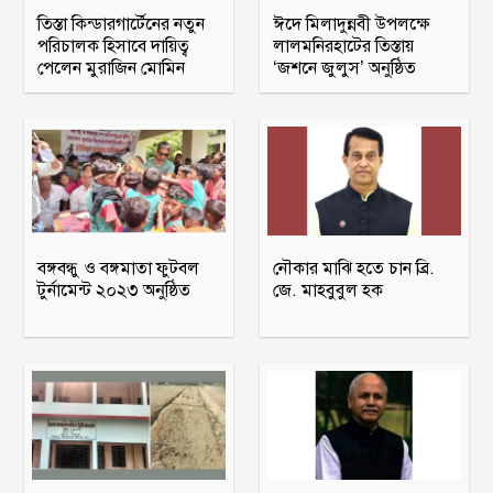
তিস্তা কিন্ডারগার্টেনের নতুন
ঈদে মিলাদুন্নবী উপলক্ষে
পরিচালক হিসাবে দায়িত্ব
লালমনিরহাটের তিস্তায়
পেলেন মুরাজিন মোমিন
‘জশনে জুলুস’ অনুষ্ঠিত
বঙ্গবন্ধু ও বঙ্গমাতা ফুটবল
নৌকার মাঝি হতে চান ব্রি.
টুর্নামেন্ট ২০২৩ অনুষ্ঠিত
জে. মাহবুবুল হক