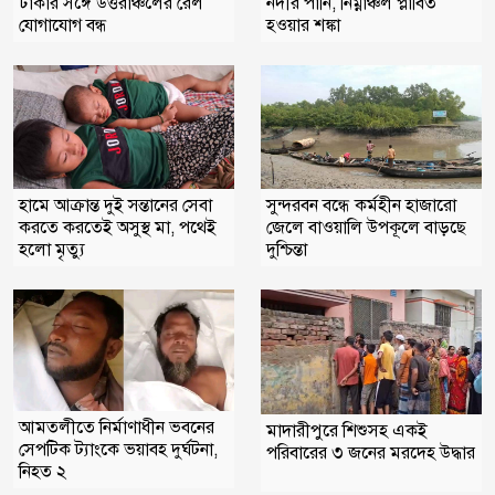
ঢাকার সঙ্গে উত্তরাঞ্চলের রেল
নদীর পানি, নিম্নাঞ্চল প্লাবিত
যোগাযোগ বন্ধ
হওয়ার শঙ্কা
সুন্দরবন বন্ধে কর্মহীন হাজারো
হামে আক্রান্ত দুই সন্তানের সেবা
জেলে বাওয়ালি উপকূলে বাড়ছে
করতে করতেই অসুস্থ মা, পথেই
দুশ্চিন্তা
হলো মৃত্যু
আমতলীতে নির্মাণাধীন ভবনের
মাদারীপুরে শিশুসহ একই
সেপটিক ট্যাংকে ভয়াবহ দুর্ঘটনা,
পরিবারের ৩ জনের মরদেহ উদ্ধার
নিহত ২