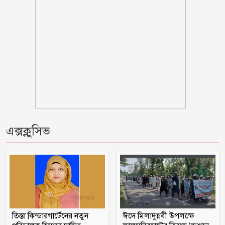
বিবাহবিচ্ছেদের মামলা তুলে নিলেন বিজয়ের
স্ত্রী
কুপ্রস্তাবে রাজি না হওয়ায় ভাই-বোনসহ
তরুণীর চুল কেটে গাছে বেঁধে নির্যাতন
গণঅভ্যুত্থানের সঙ্গে প্রথম বেইমানি করেছেন
জামায়াত আমির: রাশেদ খান
তনু হত্যায় সাবেক সেনাসদস্য হাফিজুর
এক্সক্লুসিভ
রহমান ফের গ্রেফতার
আহারে জীবন! একবছরে লাশ কঙ্কাল, কেউ
খোঁজ নেয়নি
জুলাই জাদুঘরে কোনো ধরনের দলীয়
তিস্তা কিন্ডারগার্টেনের নতুন
ঈদে মিলাদুন্নবী উপলক্ষে
ইতিহাস দেখতে চাই না: নাহিদ ইসলাম