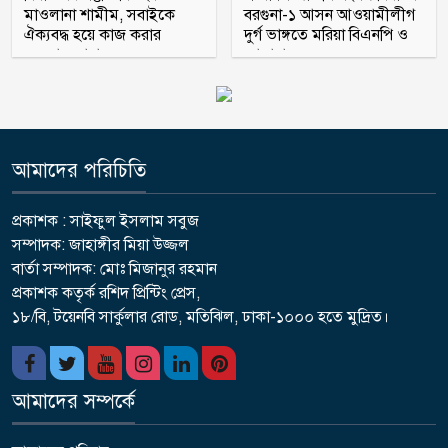
মাওলানা শামীম, সবাইকে
বরগুনা-১ আসন আওয়ামীলীগ
ঐক্যবদ্ধ হয়ে কাজ করার
দুর্গ ভাঙ্গতে মরিয়া বিএনপি ও
অহব্বান জানান
জামায়াত
আমাদের পরিচিতি
প্রকাশক : সাইফুল ইসলাম সবুজ
সম্পাদক: জাহাঙ্গীর মিয়া উজ্জল
বার্তা সম্পাদক: মোঃ মিজানুর রহমান
প্রকাশক কতৃর্ক রশিদ প্রিন্টিং প্রেস,
১৮/বি, টয়েনবি সার্কুলার রোড, মতিঝিল, ঢাকা-১০০০ হতে মুদ্রিত।
আমাদের সম্পর্কে