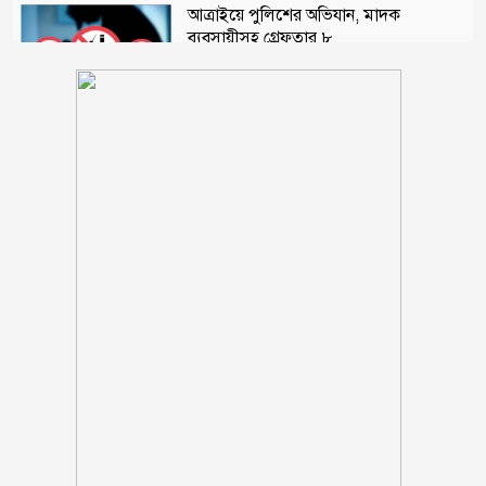
আত্রাইয়ে পুলিশের অভিযান, মাদক
ব্যবসায়ীসহ গ্রেফতার ৮
কুড়িগ্রামে ৮ বছরের শিশুর কাঁধে ৬ সদস্যের
পরিবার
লিওনেল মেসির বাবা মারা গেছেন
১/১১ তে তারেক রহমানকে ‘আয়নাঘরে’ বন্দি
রাখা হয়েছিল: চিফ প্রসিকিউটর
ঋণের বোঝা মাথায় নিয়ে সাগরে জেলেরা,
দেখা নেই কাঙ্ক্ষিত ইলিশের