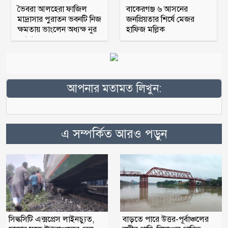
ভৈবরা আলহেরা ফাজিল
বাকেরগঞ্জ ৬ আসনের
মাদ্রাসার পুরাতন ভবনটি নিজ
জনপ্রিয়তার শির্ষে মেজর
ক্ষমতায় ভাংলেন অধ্যক্ষ নুর
হাফিজ মল্লিক
মোহাম্মদ
আপনার মতামত লিখুন:
এ সম্পর্কিত আরও পড়ুন
সিল্কসিটি এক্সপ্রেস লাইনচ্যুত,
বাড়তে পারে উত্তর-পূর্বাঞ্চলের