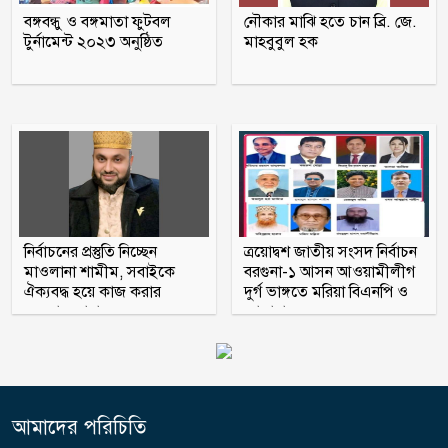
পরীক্ষা নেওয়া হবে
বঙ্গবন্ধু ও বঙ্গমাতা ফুটবল
নৌকার মাঝি হতে চান ব্রি. জে.
টুর্নামেন্ট ২০২৩ অনুষ্ঠিত
মাহবুবুল হক
সেলিব্রিটি ব্র্যান্ডের তালিকায় শীর্ষে শাহরুখ
খান
বাঁশখালীতে বন্যায় ক্ষতিগ্রস্ত ১০০ পরিবারকে
নতুন ঘর দেবে সরকার
নির্বাচনের প্রস্তুতি নিচ্ছেন
ত্রয়োদ্বশ জাতীয় সংসদ নির্বাচন
মাওলানা শামীম, সবাইকে
বরগুনা-১ আসন আওয়ামীলীগ
ঐক্যবদ্ধ হয়ে কাজ করার
দুর্গ ভাঙ্গতে মরিয়া বিএনপি ও
অহব্বান জানান
জামায়াত
আমাদের পরিচিতি