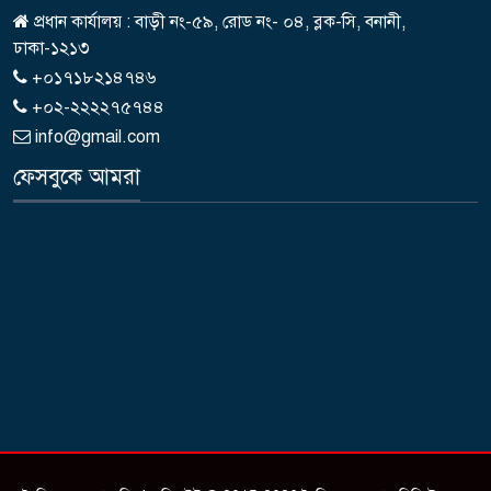
প্রধান কার্যালয় : বাড়ী নং-৫৯, রোড নং- ০৪, ব্লক-সি, বনানী,
ঢাকা-১২১৩
+০১৭১৮২১৪৭৪৬
+০২-২২২২৭৫৭৪৪
info@gmail.com
ফেসবুকে আমরা