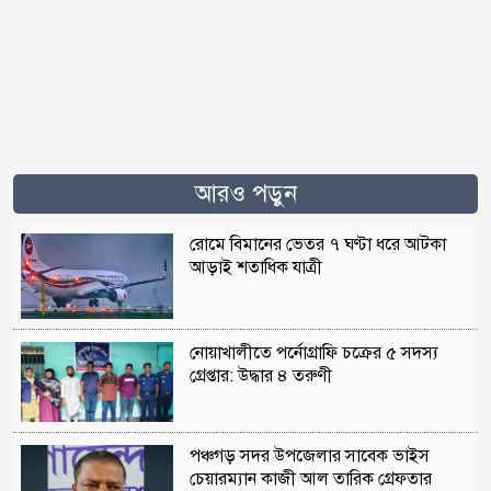
আরও পড়ুন
রোমে বিমানের ভেতর ৭ ঘণ্টা ধরে আটকা
আড়াই শতাধিক যাত্রী
নোয়াখালীতে পর্নোগ্রাফি চক্রের ৫ সদস্য
গ্রেপ্তার: উদ্ধার ৪ তরুণী
পঞ্চগড় সদর উপজেলার সাবেক ভাইস
চেয়ারম্যান কাজী আল তারিক গ্রেফতার