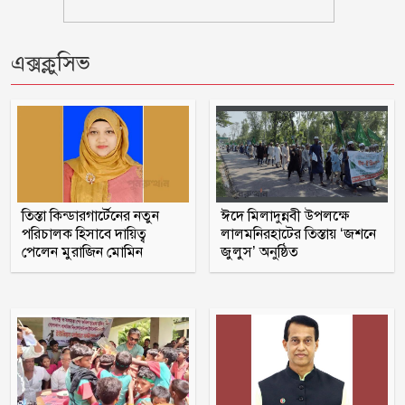
মাদক কারবারির বাড়িতে ঢোকার আগে
নিজেদেরই দেহ তল্লাশি, ব্যাখ্যা দিল পুলিশ
এক্সক্লুসিভ
আওয়ামী লীগের সঙ্গে গণতন্ত্র যায় না : মির্জা
ফখরুল
গোপালগঞ্জে সংবাদ সম্মেলন করে আওয়ামী
লীগের ১৫ নেতার পদত্যাগ
তিস্তা কিন্ডারগার্টেনের নতুন
ঈদে মিলাদুন্নবী উপলক্ষে
পরিচালক হিসাবে দায়িত্ব
লালমনিরহাটের তিস্তায় ‘জশনে
স্কুলছাত্রীকে ধর্ষণের মামলায় কনটেন্ট
পেলেন মুরাজিন মোমিন
জুলুস’ অনুষ্ঠিত
ক্রিয়েটর রিপন মিয়া গ্রেপ্তার
থাইল্যান্ডের স্কুলে ১৪ বছরের শিক্ষার্থীর
গুলিতে শিক্ষকসহ নিহত ৭
প্রথম শ্রেণিতে লটারি, অন্য সব শ্রেণিতে ভর্তি