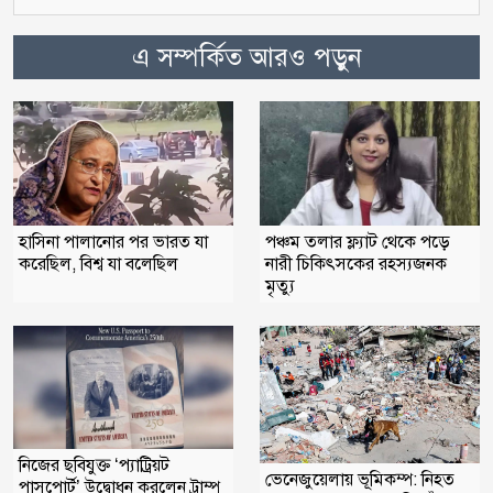
এ সম্পর্কিত আরও পড়ুন
হাসিনা পালানোর পর ভারত যা
পঞ্চম তলার ফ্ল্যাট থেকে পড়ে
করেছিল, বিশ্ব যা বলেছিল
নারী চিকিৎসকের রহস্যজনক
মৃত্যু
নিজের ছবিযুক্ত ‘প্যাট্রিয়ট
ভেনেজুয়েলায় ভূমিকম্প: নিহত
পাসপোর্ট’ উদ্বোধন করলেন ট্রাম্প