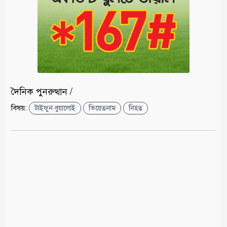
দৈনিক পুনরুত্থান /
বিষয়:
টাইফুন বুয়ালোই
ভিয়েতনাম
নিহত