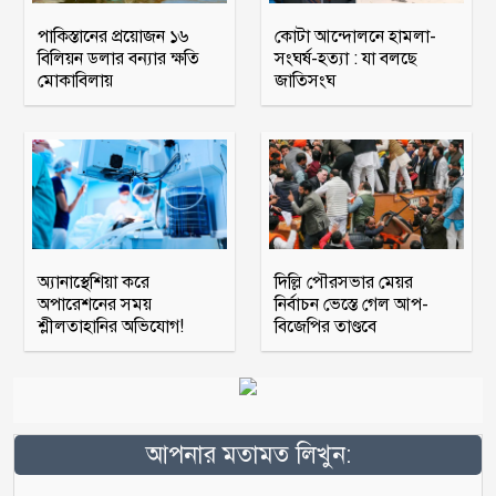
পাকিস্তানের প্রয়োজন ১৬
কোটা আন্দোলনে হামলা-
বিলিয়ন ডলার বন্যার ক্ষতি
সংঘর্ষ-হত্যা : যা বলছে
মোকাবিলায়
জাতিসংঘ
অ্যানাস্থেশিয়া করে
দিল্লি পৌরসভার মেয়র
অপারেশনের সময়
নির্বাচন ভেস্তে গেল আপ-
শ্লীলতাহানির অভিযোগ!
বিজেপির তাণ্ডবে
আপনার মতামত লিখুন: