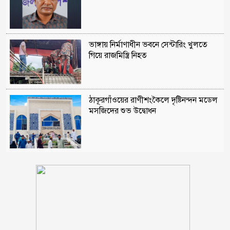
ভাঙ্গায় নির্মাণাধীন ভবনে সেন্টারিং খুলতে
গিয়ে রাজমিস্ত্রি নিহত
ঠাকূরগাঁওয়ের রাণীশংকৈলে দৃষ্টিনন্দন মডেল
মসজিদের শুভ উদ্বোধন
আলফাডাঙ্গায় জমি সংক্রান্ত বিরোধের জেরে
হামলা আহত তিন
মন্ত্রীদের কমপক্ষে ১০ ও এমপিদের ৫ লাখ
টাকা বেতন হওয়া উচিত: নুরুল হক