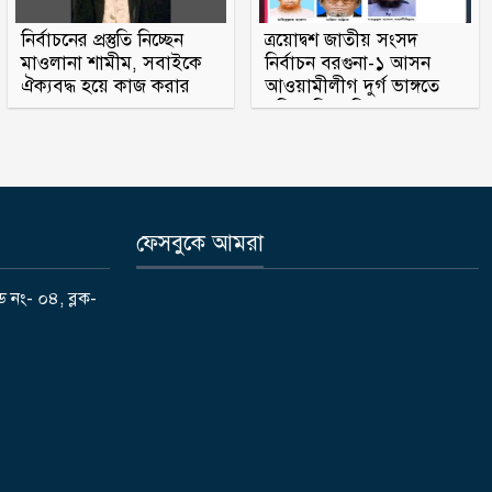
আটকা আড়াই শতাধিক যাত্রী
নির্বাচনের প্রস্তুতি নিচ্ছেন
ত্রয়োদ্বশ জাতীয় সংসদ
মাওলানা শামীম, সবাইকে
নির্বাচন বরগুনা-১ আসন
নোয়াখালীতে পর্নোগ্রাফি চক্রের ৫
ঐক্যবদ্ধ হয়ে কাজ করার
আওয়ামীলীগ দুর্গ ভাঙ্গতে
সদস্য গ্রেপ্তার: উদ্ধার ৪ তরুণী
অহব্বান জানান
মরিয়া বিএনপি ও জামায়াত
পঞ্চগড় সদর উপজেলার সাবেক ভাইস
চেয়ারম্যান কাজী আল তারিক
গ্রেফতার
ফেসবুকে আমরা
ভাঙ্গায় নির্মাণাধীন ভবনে সেন্টারিং
খুলতে গিয়ে রাজমিস্ত্রি নিহত
ড নং- ০৪, ব্লক-
ঠাকূরগাঁওয়ের রাণীশংকৈলে দৃষ্টিনন্দন
মডেল মসজিদের শুভ উদ্বোধন