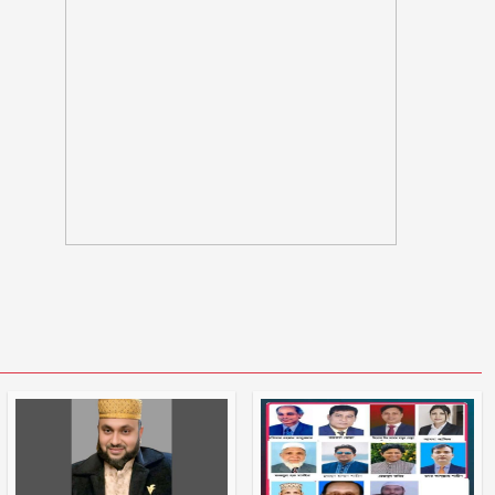
বিশ্বকাপে মেসিকে মেরে ফেলার
ষড়যন্ত্র, বেরিয়ে এলো ভয়াবহ সব তথ্য
মুক্তিযুদ্ধ ছিল জনতার যুদ্ধ, কোনো
রাজনৈতিক দলের নয়: ভারপ্রাপ্ত
রাষ্ট্রপতি
বরগুনায় অবহেলায় ভাগাড়ে পরিণত
তেতুলবাড়িয়া খেয়াঘাট, দুর্ভোগে শত
শত যাত্রী
হাসিনার বক্তব্যকে আমরা সমর্থন করি
না : ভারত
বিমানমন্ত্রীর সভাস্থল থেকে ‘পিস্তল’সহ
প্রয়াত বিএনপি নেতার ছেলে আটক
রোমে বিমানের ভেতর ৭ ঘণ্টা ধরে