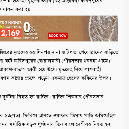
সম্পন্ন হয়েছে। বৃহস্পতিবার (০২ অক্টোবর) ফরিদপুরের
ে দাফন করা হয়।
রাজিবের মৃতদেহ ২০ দিনপর নানা জটিলতা শেষে গ্রামের বাড়িতে
া ঘটে ফরিদপুরের বোয়ালমারী পৌরসভার গুনবহা গ্রামে।
ে আকাশ-বাতাস ভারী হয়ে উঠে। মৃতদেহ নিয়ে লাশবাহী
াজ বেগম কান্নায় ভেঙ্গে পড়েন একমাত্র ছেলের কফিনের উপর।
সড়ক দূর্ঘটনা নিহত হন রাজিব। রাজিব শিকদার পৌরসভার
রে স্বচ্ছলতা ফিরিয়ে আনতে ওয়াল্ডার ভিসায় পাড়ি জমিয়েছিল
য় মর্মান্তিক সড়ক দুর্ঘটনায় তিন বাংলাদেশীসহ নিহত হন