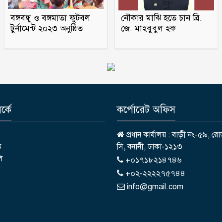
বঙ্গবন্ধু ও বঙ্গমাতা ফুটবল
নৌকার মাঝি হতে চান ব্রি.
টুর্নামেন্ট ২০২৩ অনুষ্ঠিত
জে. মাহবুবুল হক
্কে
কর্পোরেট অফিস
প্রধান কার্যালয় : বাড়ী নং-৫৯, রো
ি
সি, বনানী, ঢাকা-১২১৩
লি
+০১৭১৮২১৪৭৪৬
+০২-২২২২৭৫৭৪৪
info@gmail.com