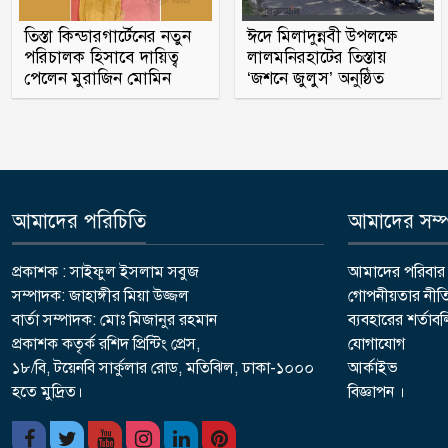
তিস্তা কিন্ডারগার্টেনের নতুন
ঈদে মিলাদুন্নবী উপলক্ষে
পরিচালক হিসাবে দায়িত্ব
লালমনিরহাটের তিস্তায়
পেলেন মুরাজিন মোমিন
‘জশনে জুলুস’ অনুষ্ঠিত
আমাদের পরিচিতি
আমাদের সম্পর
প্রকাশক : সাইফুল ইসলাম সবুজ
আমাদের পরিবার
সম্পাদক: জাহাঙ্গীর মিয়া উজ্জল
গোপনীয়তার নীত
বার্তা সম্পাদক: মোঃ মিজানুর রহমান
ব্যবহারের শর্তাব
প্রকাশক কতৃর্ক রশিদ প্রিন্টিং প্রেস,
যোগাযোগ
১৮/বি, টয়েনবি সার্কুলার রোড, মতিঝিল, ঢাকা-১০০০
আর্কাইভ
হতে মুদ্রিত।
বিজ্ঞাপন ।