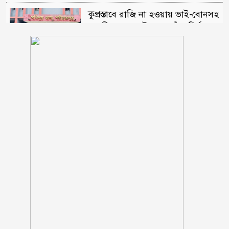
কুপ্রস্তাবে রাজি না হওয়ায় ভাই-বোনসহ
তরুণীর চুল কেটে গাছে বেঁধে নির্যাতন
গণঅভ্যুত্থানের সঙ্গে প্রথম বেইমানি
করেছেন জামায়াত আমির: রাশেদ খান
তনু হত্যায় সাবেক সেনাসদস্য হাফিজুর
রহমান ফের গ্রেফতার
আহারে জীবন! একবছরে লাশ কঙ্কাল,
কেউ খোঁজ নেয়নি
জুলাই জাদুঘরে কোনো ধরনের দলীয়
ইতিহাস দেখতে চাই না: নাহিদ ইসলাম