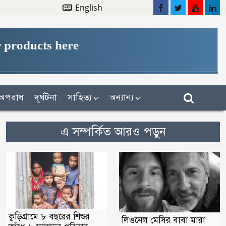
English
 products here
অপরাধ
দূর্ঘটনা
সাহিত্য
অন্যান্য
এ সম্পর্কিত আরও পড়ুন
কুড়িগ্রামে ৮ বছরের শিশুর
লিওনেল মেসির বাবা মারা