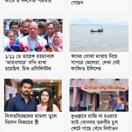
কাঁধে ৬ সদস্যের পরিবার
গেছেন
ঋণের বোঝা মাথায় নিয়ে
১/১১ তে তারেক রহমানকে
সাগরে জেলেরা, দেখা নেই
‘আয়নাঘরে’ বন্দি রাখা
কাঙ্ক্ষিত ইলিশের
হয়েছিল: চিফ প্রসিকিউটর
বিবাহবিচ্ছেদের মামলা তুলে
কুপ্রস্তাবে রাজি না হওয়ায়
নিলেন বিজয়ের স্ত্রী
ভাই-বোনসহ তরুণীর চুল
কেটে গাছে বেঁধে নির্যাতন