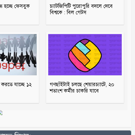
ধ হচ্ছে ফেসবুক
চ্যাটজিপিটি পুরোপুরি বদলে দেবে
বিশ্বকে : বিল গেটস
ই করতে যাচ্ছে ১২
গণছাঁইটাই চলছে শেয়ারচ্যাটে, ২০
শতাংশ কর্মীর চাকরি যাবে