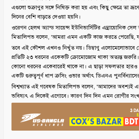
এগুলো শুক্রাণুর সঙ্গে নিষিক্ত করা হয় এবং কিছু ক্ষেত্রে তা ভ্র
দিনের বেশি বাড়তে দেওয়া হয়নি।
ওরেগন হেলথ অ্যান্ড সায়েন্স ইউনিভার্সিটির এম্ব্রায়োনিক স
মিতালিপভ বলেন, ‘আমরা এমন একটি কাজ করতে পেরেছি, য
তবে এই কৌশল এখনও নিখুঁত নয়। ডিম্বাণু এলোমেলোভাবে
প্রতিটি ২৩ ধরনের একেকটি ক্রোমোজোম থাকা অত্যন্ত জরুরি।
কোনো ধরনের একেবারেই থাকে না। এ ছাড়া সফলতার হারও খ
একটি গুরুত্বপূর্ণ ধাপ ক্রসিং ওভার অর্থাৎ ডিএনএ পুনর্বিন্যাসের প
বিশ্বখ্যাত এই গবেষক মিতালিপভ বলেন, ‘আমাদের অবশ্যই এটি
ভবিষ্যৎ এ দিকেই এগোবে। কারণ দিন দিন এমন রোগীর সংখ্যা 