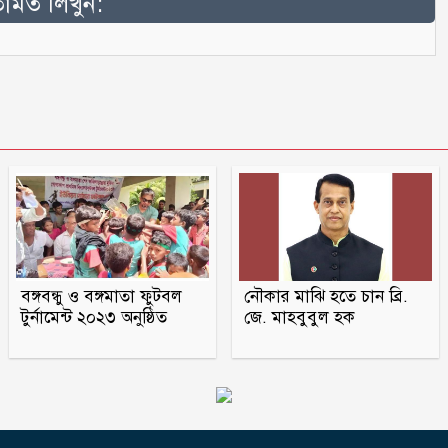
মত লিখুন:
বঙ্গবন্ধু ও বঙ্গমাতা ফুটবল
নৌকার মাঝি হতে চান ব্রি.
টুর্নামেন্ট ২০২৩ অনুষ্ঠিত
জে. মাহবুবুল হক