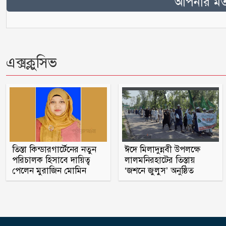
আপনার মতা
এক্সক্লুসিভ
তিস্তা কিন্ডারগার্টেনের নতুন
ঈদে মিলাদুন্নবী উপলক্ষে
পরিচালক হিসাবে দায়িত্ব
লালমনিরহাটের তিস্তায়
পেলেন মুরাজিন মোমিন
‘জশনে জুলুস’ অনুষ্ঠিত