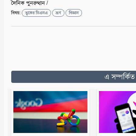
দৈনিক পুনরুত্থান /
বিষয়:
ত্বকের ডিএনএ
ভ্রূণ
বিজ্ঞান
এ সম্পর্কি