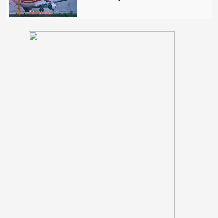
নোয়াখালীতে পর্নোগ্রাফি চক্রের ৫
সদস্য গ্রেপ্তার: উদ্ধার ৪ তরুণী
পঞ্চগড় সদর উপজেলার সাবেক ভাইস
চেয়ারম্যান কাজী আল তারিক
গ্রেফতার
ভাঙ্গায় নির্মাণাধীন ভবনে সেন্টারিং
খুলতে গিয়ে রাজমিস্ত্রি নিহত
ঠাকূরগাঁওয়ের রাণীশংকৈলে দৃষ্টিনন্দন
মডেল মসজিদের শুভ উদ্বোধন
আলফাডাঙ্গায় জমি সংক্রান্ত বিরোধের