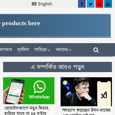
English
 products here
অপরাধ
দূর্ঘটনা
সাহিত্য
অন্যান্য
এ সম্পর্কিত আরও পড়ুন
হোয়াটসঅ্যাপে নতুন ফিচার,
পদত্যাগ করেছেন ইলন মাস্কের
হারিয়ে যাবে না ২৪ ঘণ্টার