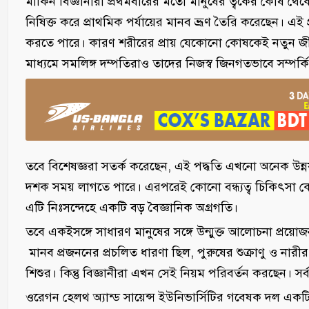
মার্কিন বিজ্ঞানীরা প্রথমবারের মতো মানুষের ত্বকের কোষ থেক
নিষিক্ত করে প্রাথমিক পর্যায়ের মানব ভ্রূণ তৈরি করেছেন। এই প্
করতে পারে। কারণ শরীরের প্রায় যেকোনো কোষকেই নতুন জীবনে
মাধ্যমে সমলিঙ্গ দম্পতিরাও তাদের নিজস্ব জিনগতভাবে সম্পর্ক
তবে বিশেষজ্ঞরা সতর্ক করেছেন, এই পদ্ধতি এখনো অনেক উন
দশক সময় লাগতে পারে। এরপরেই কোনো বন্ধ্যত্ব চিকিৎসা কেন্
এটি নিঃসন্দেহে একটি বড় বৈজ্ঞানিক অগ্রগতি।
তবে একইসঙ্গে সাধারণ মানুষের সঙ্গে উন্মুক্ত আলোচনা প্রয়
মানব প্রজননের প্রচলিত ধারণা ছিল, পুরুষের শুক্রাণু ও নারীর
শিশুর। কিন্তু বিজ্ঞানীরা এখন সেই নিয়ম পরিবর্তন করছেন। সর
ওরেগন হেলথ অ্যান্ড সায়েন্স ইউনিভার্সিটির গবেষক দল একটি