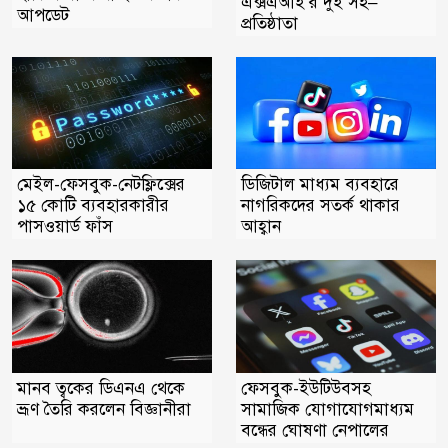
এক্সএআই’র দুই সহ–
আপডেট
প্রতিষ্ঠাতা
মেইল-ফেসবুক-নেটফ্লিক্সের
ডিজিটাল মাধ্যম ব্যবহারে
১৫ কোটি ব্যবহারকারীর
নাগরিকদের সতর্ক থাকার
পাসওয়ার্ড ফাঁস
আহ্বান
মানব ত্বকের ডিএনএ থেকে
ফেসবুক-ইউটিউবসহ
ভ্রূণ তৈরি করলেন বিজ্ঞানীরা
সামাজিক যোগাযোগমাধ্যম
বন্ধের ঘোষণা নেপালের