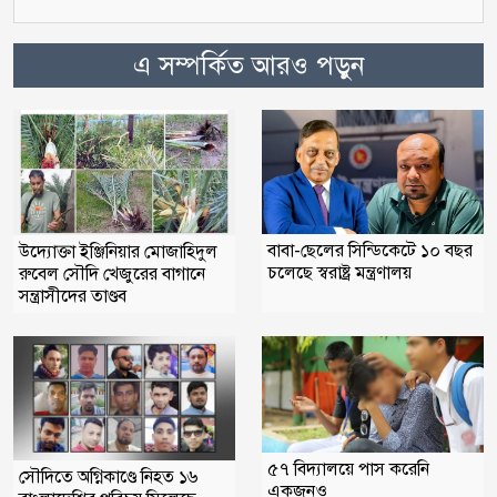
এ সম্পর্কিত আরও পড়ুন
বাবা-ছেলের সিন্ডিকেটে ১০ বছর
উদ্যোক্তা ইঞ্জিনিয়ার মোজাহিদুল
চলেছে স্বরাষ্ট্র মন্ত্রণালয়
রুবেল সৌদি খেজুরের বাগানে
সন্ত্রাসীদের তাণ্ডব
৫৭ বিদ্যালয়ে পাস করেনি
সৌদিতে অগ্নিকাণ্ডে নিহত ১৬
একজনও