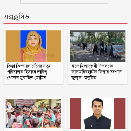
যুক্তরাজ্যে আশ্রয় আবেদনের তালিকায় শীর্ষ
এক্সক্লুসিভ
পাঁচে বাংলাদেশ : সারাহ কুক
রাষ্ট্রপতি পদে মির্জা ফখরুলের নাম চূড়ান্ত
সালমান শাহ হত্যা মামলায় গ্রেপ্তার খলনায়ক
ডন কারাগারে
তিস্তা কিন্ডারগার্টেনের নতুন
ঈদে মিলাদুন্নবী উপলক্ষে
পরিচালক হিসাবে দায়িত্ব
লালমনিরহাটের তিস্তায় ‘জশনে
পেলেন মুরাজিন মোমিন
জুলুস’ অনুষ্ঠিত
শরণখোলায় হামিম পরিবহনের চাপায় এক
ইজিবাইক চালকের মৃত্যু ও তিন যাত্রী আহত
জেরার সময় ১২টা কিন্তু পরীমনি এলেন
আড়াইটায়, সাক্ষ্যগ্রহণ পেছালেন আদালত
জুলাই আন্দোলনে পলককে ইন্টারনেট ‘স্লো’