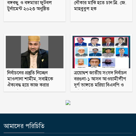
বঙ্গবন্ধু ও বঙ্গমাতা ফুটবল
নৌকার মাঝি হতে চান ব্রি. জে.
করার নির্দেশ দেন ওবায়দুল কাদের
টুর্নামেন্ট ২০২৩ অনুষ্ঠিত
মাহবুবুল হক
রাষ্ট্রপতি নির্বাচন: ১১ দলীয় জোটের প্রার্থী
কর্নেল (অব.) অলি আহমদ
নির্বাচনের প্রস্তুতি নিচ্ছেন
ত্রয়োদ্বশ জাতীয় সংসদ নির্বাচন
মাওলানা শামীম, সবাইকে
বরগুনা-১ আসন আওয়ামীলীগ
ঐক্যবদ্ধ হয়ে কাজ করার
দুর্গ ভাঙ্গতে মরিয়া বিএনপি ও
অহব্বান জানান
জামায়াত
আমাদের পরিচিতি