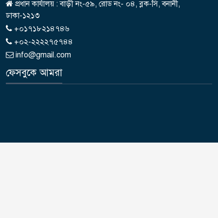
প্রধান কার্যালয় : বাড়ী নং-৫৯, রোড নং- ০৪, ব্লক-সি, বনানী,
ঢাকা-১২১৩
+০১৭১৮২১৪৭৪৬
+০২-২২২২৭৫৭৪৪
info@gmail.com
ফেসবুকে আমরা
দৈনিক পুনরুত্থান লিঃ | কপিরাইট © 2015-2026 দৈনিক পুনরুত্থান লিমিটেড এর