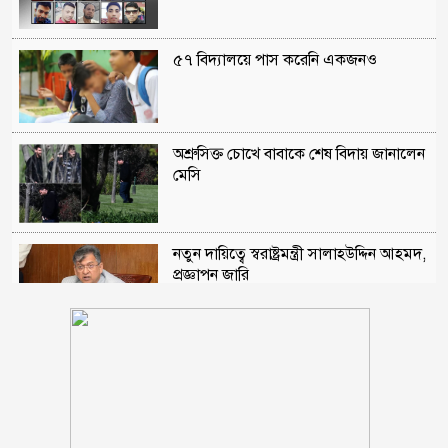
৫৭ বিদ্যালয়ে পাস করেনি একজনও
অশ্রুসিক্ত চোখে বাবাকে শেষ বিদায় জানালেন
মেসি
নতুন দায়িত্বে স্বরাষ্ট্রমন্ত্রী সালাহউদ্দিন আহমদ,
প্রজ্ঞাপন জারি
এসএসসি-সমমান পরীক্ষার ফল প্রকাশ,
পাসের হার ৬২.২৫ শতাংশ