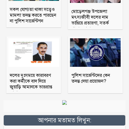
সকল যোগ্যতা থাকা সত্বেও
মোড়েলগঞ্জ উপজেলা
মামলা তদন্ত করতে পারছেন
মৎস্যজীবী দলের নাম
না পুলিশ সার্জেন্টগন
ভাঙিয়ে প্রতারণা, সতর্ক
থাকার আহ্বান
দলের দুঃসময়ে কারাবরণ
পুলিশ সার্জেন্টদের কেন
করা কর্মীকে বাদ দিয়ে
তদন্ত দেয়া প্রয়োজন?
জুয়াড়ি আমানকে ভারপ্রাপ্ত
আহ্বায়ক
আপনার মতামত লিখুন: