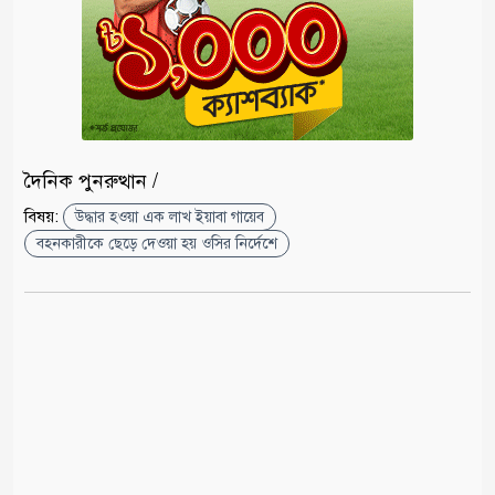
দৈনিক পুনরুত্থান /
বিষয়:
উদ্ধার হওয়া এক লাখ ইয়াবা গায়েব
বহনকারীকে ছেড়ে দেওয়া হয় ওসির নির্দেশে