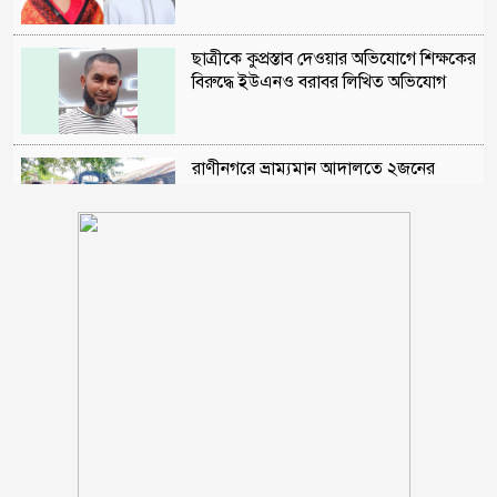
ছাত্রীকে কুপ্রস্তাব দেওয়ার অভিযোগে শিক্ষকের
বিরুদ্ধে ইউএনও বরাবর লিখিত অভিযোগ
রাণীনগরে ভ্রাম্যমান আদালতে ২জনের
কারাদন্ড
শরণখোলায় মাদক কারবারিদের গ্রেফতারের
পর ওসির বিরুদ্ধে ষড়যন্ত্রের প্রতিবাদে
মানববন্ধন
পুলিশকে পিটিয়ে রক্তাক্ত করেছি এ দৃশ্য কি
আপনারা দেখেননি, সমাবেশে এনসিপি নেতা
সাকিব ‘খুনীর প্রমাণিত দোসর, ফ্যাসিস্ট’: