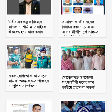
নির্বাচনের প্রস্তুতি নিচ্ছেন
ত্রয়োদ্বশ জাতীয় সংসদ
মাওলানা শামীম, সবাইকে
নির্বাচন বরগুনা-১ আসন
ঐক্যবদ্ধ হয়ে কাজ করার
আওয়ামীলীগ দুর্গ ভাঙ্গতে
অহব্বান জানান
মরিয়া বিএনপি ও জামায়াত
সকল যোগ্যতা থাকা সত্বেও
মোড়েলগঞ্জ উপজেলা
মামলা তদন্ত করতে পারছেন
মৎস্যজীবী দলের নাম
না পুলিশ সার্জেন্টগন
ভাঙিয়ে প্রতারণা, সতর্ক
থাকার আহ্বান