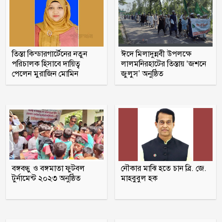
ওবায়দুল কাদেরসহ ৭ শীর্ষ নেতার সর্বোচ্চ
শাস্তির আবেদন
তিস্তা কিন্ডারগার্টেনের নতুন
ঈদে মিলাদুন্নবী উপলক্ষে
রাষ্ট্রপতি নির্বাচন ২০ আগস্ট
পরিচালক হিসাবে দায়িত্ব
লালমনিরহাটের তিস্তায় ‘জশনে
পেলেন মুরাজিন মোমিন
জুলুস’ অনুষ্ঠিত
মাগুরায় সাকিব আল হাসানের বাড়িতে
‘পেট্রোল বোমা’ হামলা
পটুয়াখালী সদর উপজেলা আ লীগ
সহসভাপতি মিজানুর মারা গেছেন
বঙ্গবন্ধু ও বঙ্গমাতা ফুটবল
নৌকার মাঝি হতে চান ব্রি. জে.
টুর্নামেন্ট ২০২৩ অনুষ্ঠিত
মাহবুবুল হক
মধুখালীতে সাবেক পৌর কাউন্সিলর বাবু
গ্রেফতার
আগস্টের ৫ তারিখ যেভাবে হলো ‘৩৬