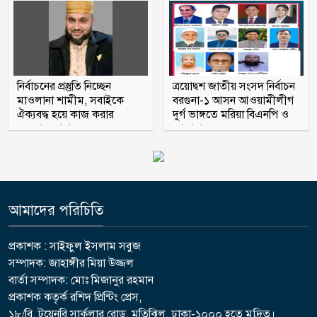
জুলাই’
নির্বাচনের প্রস্তুতি নিচ্ছেন
ত্রয়োদ্বশ জাতীয় সংসদ নির্বাচন
মাওলানা শামীম, সবাইকে
বরগুনা-১ আসন আওয়ামীলীগ
ঐক্যবদ্ধ হয়ে কাজ করার
দুর্গ ভাঙ্গতে মরিয়া বিএনপি ও
অহব্বান জানান
জামায়াত
আমাদের পরিচিতি
প্রকাশক : সাইফুল ইসলাম সবুজ
সম্পাদক: জাহাঙ্গীর মিয়া উজ্জল
বার্তা সম্পাদক: মোঃ মিজানুর রহমান
প্রকাশক কতৃর্ক রশিদ প্রিন্টিং প্রেস,
১৮/বি, টয়েনবি সার্কুলার রোড, মতিঝিল, ঢাকা-১০০০ হতে মুদ্রিত।