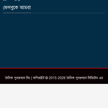
ফেসবুকে আমরা
দৈনিক পুনরুত্থান লিঃ | কপিরাইট © 2015-2026 দৈনিক পুনরুত্থান লিমিটেড এর
সকল স্বত্ব সংরক্ষিত।
Design & Developed by
ictSky