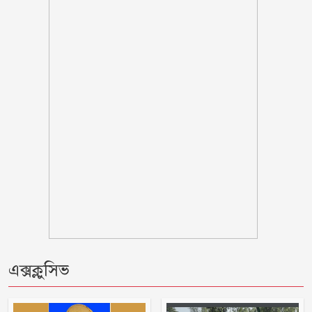
আসিফ আকবর
‘মানুষ তোমাকে নিয়ে হিংসা করবে, এটাই
স্বাভাবিক’; জর্জিনাকে রোনালদো
ভারতীয় হাইকমিশনের কর্মকর্তা সেজে
প্রতারণা, সতর্ক থাকার পরামর্শ
সামনে আরো ধ্বংসাত্মক কর্মসূচিতে যাবে
জামায়াত-শিবির
দুই-তিন দিনের মধ্যে গ্যাসের পরিস্থিতি
স্বাভাবিক হবে
এক্সক্লুসিভ
বরগুনায় ভাইয়ে ভাইয়ে সংঘর্ষে নিহত জামাই