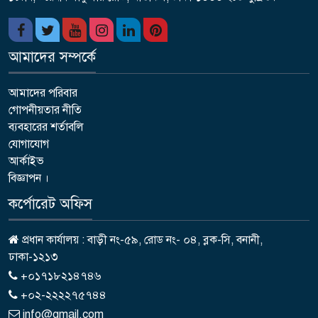
আমাদের সম্পর্কে
আমাদের পরিবার
গোপনীয়তার নীতি
ব্যবহারের শর্তাবলি
যোগাযোগ
আর্কাইভ
বিজ্ঞাপন ।
কর্পোরেট অফিস
প্রধান কার্যালয় : বাড়ী নং-৫৯, রোড নং- ০৪, ব্লক-সি, বনানী,
ঢাকা-১২১৩
+০১৭১৮২১৪৭৪৬
+০২-২২২২৭৫৭৪৪
info@gmail.com