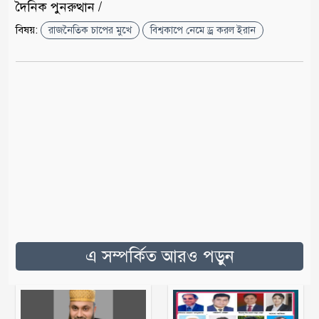
দৈনিক পুনরুত্থান /
বিষয়:
রাজনৈতিক চাপের মুখে
বিশ্বকাপে নেমে ড্র করল ইরান
এ সম্পর্কিত আরও পড়ুন