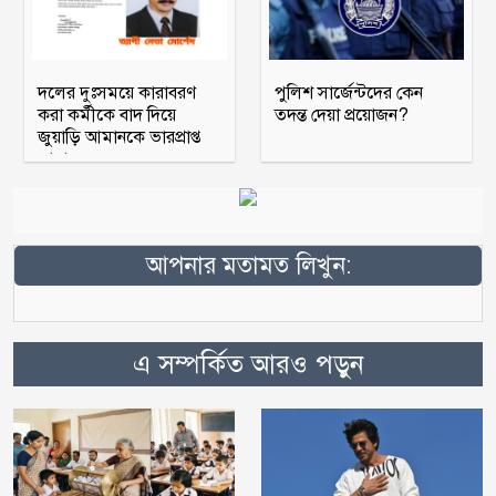
দলের দুঃসময়ে কারাবরণ
পুলিশ সার্জেন্টদের কেন
করা কর্মীকে বাদ দিয়ে
তদন্ত দেয়া প্রয়োজন?
জুয়াড়ি আমানকে ভারপ্রাপ্ত
আহ্বায়ক
আপনার মতামত লিখুন:
এ সম্পর্কিত আরও পড়ুন