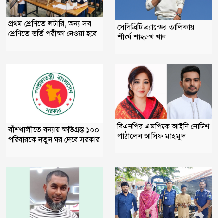
প্রথম শ্রেণিতে লটারি, অন্য সব
সেলিব্রিটি ব্র্যান্ডের তালিকায়
শ্রেণিতে ভর্তি পরীক্ষা নেওয়া হবে
শীর্ষে শাহরুখ খান
বিএনপির এমপিকে আইনি নোটিশ
বাঁশখালীতে বন্যায় ক্ষতিগ্রস্ত ১০০
পাঠালেন আসিফ মাহমুদ
পরিবারকে নতুন ঘর দেবে সরকার