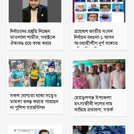
নির্বাচনের প্রস্তুতি নিচ্ছেন
ত্রয়োদ্বশ জাতীয় সংসদ
মাওলানা শামীম, সবাইকে
নির্বাচন বরগুনা-১ আসন
ঐক্যবদ্ধ হয়ে কাজ করার
আওয়ামীলীগ দুর্গ ভাঙ্গতে
অহব্বান জানান
মরিয়া বিএনপি ও জামায়াত
সকল যোগ্যতা থাকা সত্বেও
মোড়েলগঞ্জ উপজেলা
মামলা তদন্ত করতে পারছেন
মৎস্যজীবী দলের নাম
না পুলিশ সার্জেন্টগন
ভাঙিয়ে প্রতারণা, সতর্ক
থাকার আহ্বান