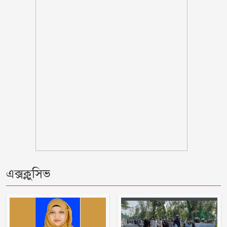
মোহাম্মাদিয়া এতিমখানার মাদ্রাসা কমিটির
আহবায়ক হলেন নূর জামাল খসরু
হাসিনাকে ফেরাতে ৪০৪ শিক্ষকের গোপন
তৎপরতা, ব্যবস্থা নেওয়ার দাবি
বোয়ালমারীতে স্বশস্ত্র বাহিনী অব: কর্মকর্তা-
কর্মচারী কল্যাণ সমিতির মাসিক সভা
অনুষ্টিত
যুবদল নেতার ছুরিকাঘাতে আহত শিবির
কর্মীর চিকিৎসাধীন অবস্থায় মৃত্যু
এক্সক্লুসিভ
আত্রাইয়ে পুলিশের অভিযান, মাদক
ব্যবসায়ীসহ গ্রেফতার ৮