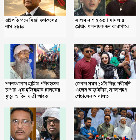
সালমান শাহ হত্যা মামলায়
রাষ্ট্রপতি পদে মির্জা ফখরুলের
গ্রেপ্তার খলনায়ক ডন কারাগারে
নাম চূড়ান্ত
জেরার সময় ১২টা কিন্তু পরীমনি
শরণখোলায় হামিম পরিবহনের
এলেন আড়াইটায়, সাক্ষ্যগ্রহণ
চাপায় এক ইজিবাইক চালকের
পেছালেন আদালত
মৃত্যু ও তিন যাত্রী আহত