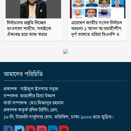
নির্বাচনের প্রস্তুতি নিচ্ছেন
ত্রয়োদ্বশ জাতীয় সংসদ নির্বাচন
মাওলানা শামীম, সবাইকে
বরগুনা-১ আসন আওয়ামীলীগ
ঐক্যবদ্ধ হয়ে কাজ করার
দুর্গ ভাঙ্গতে মরিয়া বিএনপি ও
অহব্বান জানান
জামায়াত
আমাদের পরিচিতি
প্রকাশক : সাইফুল ইসলাম সবুজ
সম্পাদক: জাহাঙ্গীর মিয়া উজ্জল
বার্তা সম্পাদক: মোঃ মিজানুর রহমান
প্রকাশক কতৃর্ক রশিদ প্রিন্টিং প্রেস,
১৮/বি, টয়েনবি সার্কুলার রোড, মতিঝিল, ঢাকা-১০০০ হতে মুদ্রিত।