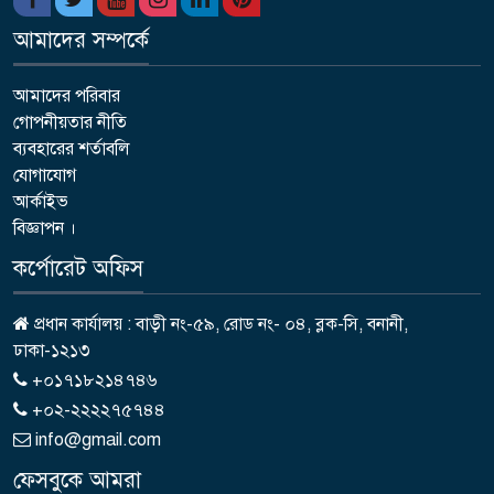
আমাদের সম্পর্কে
আমাদের পরিবার
গোপনীয়তার নীতি
ব্যবহারের শর্তাবলি
যোগাযোগ
আর্কাইভ
বিজ্ঞাপন ।
কর্পোরেট অফিস
প্রধান কার্যালয় : বাড়ী নং-৫৯, রোড নং- ০৪, ব্লক-সি, বনানী,
ঢাকা-১২১৩
+০১৭১৮২১৪৭৪৬
+০২-২২২২৭৫৭৪৪
info@gmail.com
ফেসবুকে আমরা