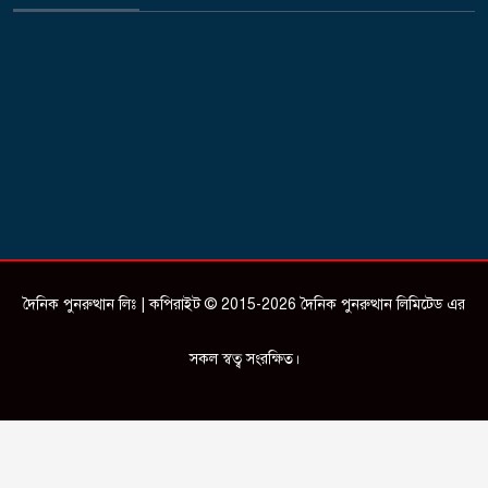
দৈনিক পুনরুত্থান লিঃ | কপিরাইট © 2015-2026 দৈনিক পুনরুত্থান লিমিটেড এর
সকল স্বত্ব সংরক্ষিত।
Design & Developed by
ictSky