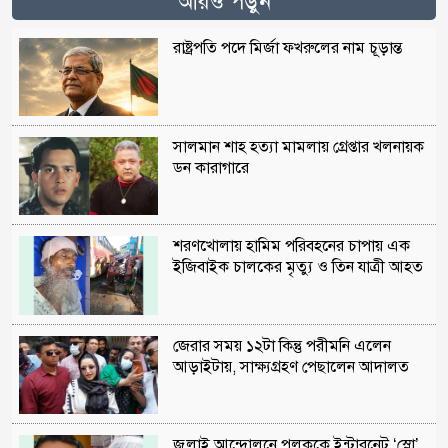
আরও পড়ুন
রাষ্ট্রপতি পদে মির্জা ফখরুলের নাম চূড়ান্ত
সালমান শাহ হত্যা মামলায় গ্রেপ্তার খলনায়ক
ডন কারাগারে
শরণখোলায় হামিম পরিবহনের চাপায় এক
ইজিবাইক চালকের মৃত্যু ও তিন যাত্রী আহত
জেরার সময় ১২টা কিন্তু পরীমনি এলেন
আড়াইটায়, সাক্ষ্যগ্রহণ পেছালেন আদালত
জুলাই আন্দোলনে পলককে ইন্টারনেট ‘স্লো’