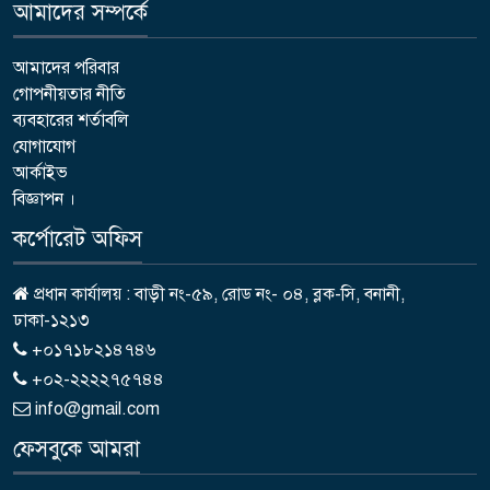
আমাদের সম্পর্কে
আমাদের পরিবার
গোপনীয়তার নীতি
ব্যবহারের শর্তাবলি
যোগাযোগ
আর্কাইভ
বিজ্ঞাপন ।
কর্পোরেট অফিস
প্রধান কার্যালয় : বাড়ী নং-৫৯, রোড নং- ০৪, ব্লক-সি, বনানী,
ঢাকা-১২১৩
+০১৭১৮২১৪৭৪৬
+০২-২২২২৭৫৭৪৪
info@gmail.com
ফেসবুকে আমরা