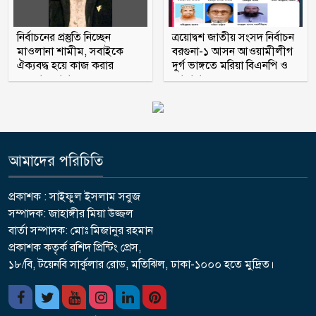
নির্বাচনের প্রস্তুতি নিচ্ছেন
ত্রয়োদ্বশ জাতীয় সংসদ নির্বাচন
মাওলানা শামীম, সবাইকে
বরগুনা-১ আসন আওয়ামীলীগ
ঐক্যবদ্ধ হয়ে কাজ করার
দুর্গ ভাঙ্গতে মরিয়া বিএনপি ও
অহব্বান জানান
জামায়াত
আমাদের পরিচিতি
প্রকাশক : সাইফুল ইসলাম সবুজ
সম্পাদক: জাহাঙ্গীর মিয়া উজ্জল
বার্তা সম্পাদক: মোঃ মিজানুর রহমান
প্রকাশক কতৃর্ক রশিদ প্রিন্টিং প্রেস,
১৮/বি, টয়েনবি সার্কুলার রোড, মতিঝিল, ঢাকা-১০০০ হতে মুদ্রিত।