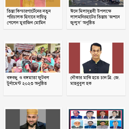
মুক্তিযুদ্ধ ছিল জনতার যুদ্ধ, কোনো রাজনৈতিক
তিস্তা কিন্ডারগার্টেনের নতুন
ঈদে মিলাদুন্নবী উপলক্ষে
দলের নয়: ভারপ্রাপ্ত রাষ্ট্রপতি
পরিচালক হিসাবে দায়িত্ব
লালমনিরহাটের তিস্তায় ‘জশনে
পেলেন মুরাজিন মোমিন
জুলুস’ অনুষ্ঠিত
বরগুনায় অবহেলায় ভাগাড়ে পরিণত
তেতুলবাড়িয়া খেয়াঘাট, দুর্ভোগে শত শত
যাত্রী
হাসিনার বক্তব্যকে আমরা সমর্থন করি না :
ভারত
বিমানমন্ত্রীর সভাস্থল থেকে ‘পিস্তল’সহ প্রয়াত
বঙ্গবন্ধু ও বঙ্গমাতা ফুটবল
নৌকার মাঝি হতে চান ব্রি. জে.
বিএনপি নেতার ছেলে আটক
টুর্নামেন্ট ২০২৩ অনুষ্ঠিত
মাহবুবুল হক
রোমে বিমানের ভেতর ৭ ঘণ্টা ধরে আটকা
আড়াই শতাধিক যাত্রী