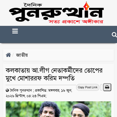
জাতীয়
কলকাতায় আ.লীগ নেতাকর্মীদের তোপের
মুখে মোশাররফ করিম দম্পতি
Copy Post Link
দৈনিক পুনরুত্থান
;
প্রকাশিত: মঙ্গলবার, ১৬ জুন,
২০২৬ খ্রিস্টাব্দ, ০৪:২৩ পিএম;