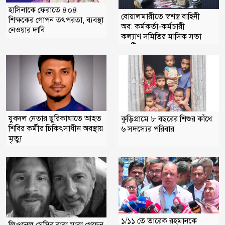
হাসিনাকে ফেরাতে ৪০৪
বোয়ালমারীতে স্বশস্ত্র বাহিনী
শিক্ষকের গোপন তৎপরতা, ব্যবস্থা
অব: কর্মকর্তা-কর্মচারী
নেওয়ার দাবি
কল্যাণ সমিতির মাসিক সভা
অনুষ্টিত
যুবদল নেতার ছুরিকাঘাতে আহত
কুড়িগ্রামে ৮ বছরের শিশুর কাঁধে
শিবির কর্মীর চিকিৎসাধীন অবস্থায়
৬ সদস্যের পরিবার
মৃত্যু
১/১১ তে তারেক রহমানকে
লিওনেল মেসির বাবা মারা গেছেন