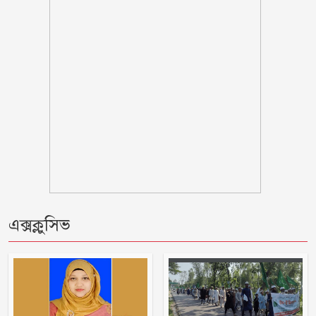
তরুণীর চুল কেটে গাছে বেঁধে নির্যাতন
গণঅভ্যুত্থানের সঙ্গে প্রথম বেইমানি করেছেন
জামায়াত আমির: রাশেদ খান
তনু হত্যায় সাবেক সেনাসদস্য হাফিজুর
রহমান ফের গ্রেফতার
আহারে জীবন! একবছরে লাশ কঙ্কাল, কেউ
খোঁজ নেয়নি
জুলাই জাদুঘরে কোনো ধরনের দলীয়
এক্সক্লুসিভ
ইতিহাস দেখতে চাই না: নাহিদ ইসলাম
বিশ্বকাপে মেসিকে মেরে ফেলার ষড়যন্ত্র,
বেরিয়ে এলো ভয়াবহ সব তথ্য