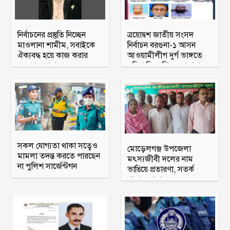
নির্বাচনের প্রস্তুতি নিচ্ছেন
ত্রয়োদ্বশ জাতীয় সংসদ
মাওলানা শামীম, সবাইকে
নির্বাচন বরগুনা-১ আসন
ঐক্যবদ্ধ হয়ে কাজ করার
আওয়ামীলীগ দুর্গ ভাঙ্গতে
অহব্বান জানান
মরিয়া বিএনপি ও জামায়াত
সকল যোগ্যতা থাকা সত্বেও
মোড়েলগঞ্জ উপজেলা
মামলা তদন্ত করতে পারছেন
মৎস্যজীবী দলের নাম
না পুলিশ সার্জেন্টগন
ভাঙিয়ে প্রতারণা, সতর্ক
থাকার আহ্বান