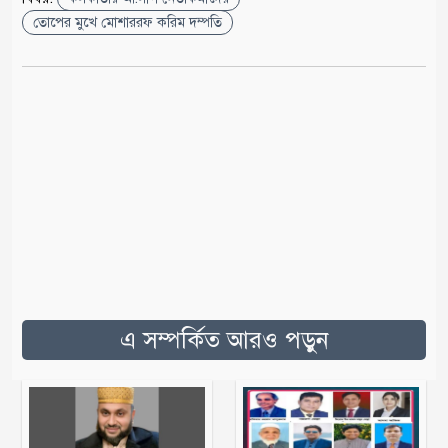
তোপের মুখে মোশাররফ করিম দম্পতি
এ সম্পর্কিত আরও পড়ুন