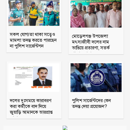
সকল যোগ্যতা থাকা সত্বেও
মোড়েলগঞ্জ উপজেলা
মামলা তদন্ত করতে পারছেন
মৎস্যজীবী দলের নাম
না পুলিশ সার্জেন্টগন
ভাঙিয়ে প্রতারণা, সতর্ক
থাকার আহ্বান
দলের দুঃসময়ে কারাবরণ
পুলিশ সার্জেন্টদের কেন
করা কর্মীকে বাদ দিয়ে
তদন্ত দেয়া প্রয়োজন?
জুয়াড়ি আমানকে ভারপ্রাপ্ত
আহ্বায়ক