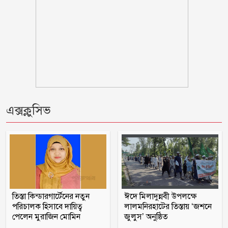
মন্ত্রীদের কমপক্ষে ১০ ও এমপিদের ৫ লাখ
টাকা বেতন হওয়া উচিত: নুরুল হক
দিনে-দুপুরে বাসে আগুন
এক্সক্লুসিভ
ছয় মাসে অনেক খেয়েছেন, মনে হচ্ছে
দলটাকেই খেয়ে ফেলবেন: বিএনপির এমপি
প্রতিবন্ধী কর্মীর স্ত্রীর সঙ্গে সম্পর্ক, দল থেকে
বহিষ্কার জামায়াত নেতা
চট্টগ্রামে সাবেক শিক্ষামন্ত্রী নওফেলের
তিস্তা কিন্ডারগার্টেনের নতুন
ঈদে মিলাদুন্নবী উপলক্ষে
বাসভবনে আগুন
পরিচালক হিসাবে দায়িত্ব
লালমনিরহাটের তিস্তায় ‘জশনে
পেলেন মুরাজিন মোমিন
জুলুস’ অনুষ্ঠিত