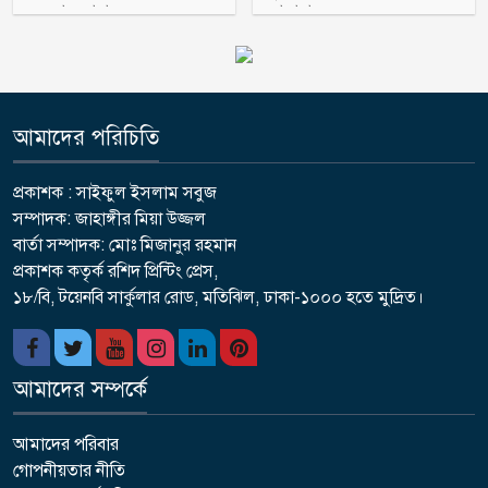
অহব্বান জানান
জামায়াত
আমাদের পরিচিতি
প্রকাশক : সাইফুল ইসলাম সবুজ
সম্পাদক: জাহাঙ্গীর মিয়া উজ্জল
বার্তা সম্পাদক: মোঃ মিজানুর রহমান
প্রকাশক কতৃর্ক রশিদ প্রিন্টিং প্রেস,
১৮/বি, টয়েনবি সার্কুলার রোড, মতিঝিল, ঢাকা-১০০০ হতে মুদ্রিত।
আমাদের সম্পর্কে
আমাদের পরিবার
গোপনীয়তার নীতি