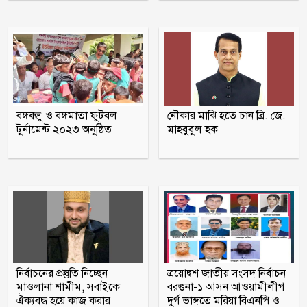
ইরানের বিরুদ্ধে বাংলাদেশ-পাকিস্তানসহ ১৩
দেশের জোট, কমান্ডার নিয়োগ দিল সৌদি
আরব
মাদক কারবারির বাড়িতে ঢোকার আগে
নিজেদেরই দেহ তল্লাশি, ব্যাখ্যা দিল পুলিশ
বঙ্গবন্ধু ও বঙ্গমাতা ফুটবল
নৌকার মাঝি হতে চান ব্রি. জে.
আওয়ামী লীগের সঙ্গে গণতন্ত্র যায় না : মির্জা
টুর্নামেন্ট ২০২৩ অনুষ্ঠিত
মাহবুবুল হক
ফখরুল
গোপালগঞ্জে সংবাদ সম্মেলন করে আওয়ামী
লীগের ১৫ নেতার পদত্যাগ
স্কুলছাত্রীকে ধর্ষণের মামলায় কনটেন্ট
ক্রিয়েটর রিপন মিয়া গ্রেপ্তার
নির্বাচনের প্রস্তুতি নিচ্ছেন
ত্রয়োদ্বশ জাতীয় সংসদ নির্বাচন
মাওলানা শামীম, সবাইকে
বরগুনা-১ আসন আওয়ামীলীগ
ঐক্যবদ্ধ হয়ে কাজ করার
দুর্গ ভাঙ্গতে মরিয়া বিএনপি ও