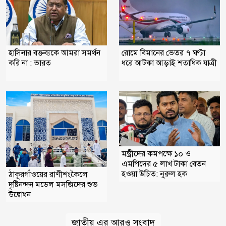
হাসিনার বক্তব্যকে আমরা সমর্থন
রোমে বিমানের ভেতর ৭ ঘণ্টা
করি না : ভারত
ধরে আটকা আড়াই শতাধিক যাত্রী
মন্ত্রীদের কমপক্ষে ১০ ও
এমপিদের ৫ লাখ টাকা বেতন
হওয়া উচিত: নুরুল হক
ঠাকূরগাঁওয়ের রাণীশংকৈলে
দৃষ্টিনন্দন মডেল মসজিদের শুভ
উদ্বোধন
জাতীয় এর আরও সংবাদ