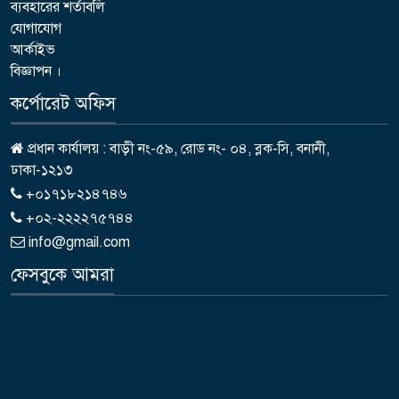
ব্যবহারের শর্তাবলি
যোগাযোগ
আর্কাইভ
বিজ্ঞাপন ।
কর্পোরেট অফিস
প্রধান কার্যালয় : বাড়ী নং-৫৯, রোড নং- ০৪, ব্লক-সি, বনানী,
ঢাকা-১২১৩
+০১৭১৮২১৪৭৪৬
+০২-২২২২৭৫৭৪৪
info@gmail.com
ফেসবুকে আমরা