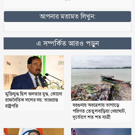
আপনার মতামত লিখুন:
এ সম্পর্কিত আরও পড়ুন
মুক্তিযুদ্ধ ছিল জনতার যুদ্ধ, কোনো
রাজনৈতিক দলের নয়: ভারপ্রাপ্ত
বরগুনায় অবহেলায় ভাগাড়ে
রাষ্ট্রপতি
পরিণত তেতুলবাড়িয়া খেয়াঘাট,
দুর্ভোগে শত শত যাত্রী