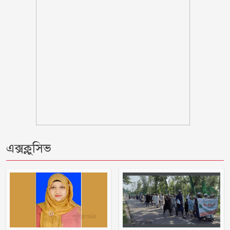
হামলা আহত তিন
মন্ত্রীদের কমপক্ষে ১০ ও এমপিদের ৫ লাখ
টাকা বেতন হওয়া উচিত: নুরুল হক
দিনে-দুপুরে বাসে আগুন
ছয় মাসে অনেক খেয়েছেন, মনে হচ্ছে
এক্সক্লুসিভ
দলটাকেই খেয়ে ফেলবেন: বিএনপির এমপি
প্রতিবন্ধী কর্মীর স্ত্রীর সঙ্গে সম্পর্ক, দল থেকে
বহিষ্কার জামায়াত নেতা
চট্টগ্রামে সাবেক শিক্ষামন্ত্রী নওফেলের