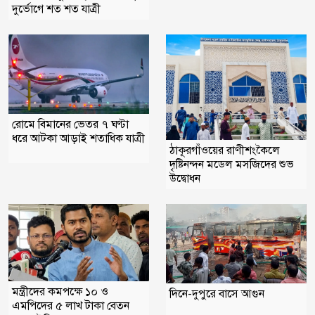
দুর্ভোগে শত শত যাত্রী
রোমে বিমানের ভেতর ৭ ঘণ্টা
ধরে আটকা আড়াই শতাধিক যাত্রী
ঠাকূরগাঁওয়ের রাণীশংকৈলে
দৃষ্টিনন্দন মডেল মসজিদের শুভ
উদ্বোধন
মন্ত্রীদের কমপক্ষে ১০ ও
দিনে-দুপুরে বাসে আগুন
এমপিদের ৫ লাখ টাকা বেতন