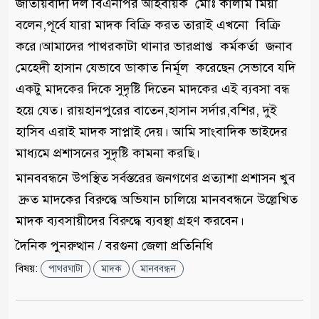
জাতীয়বাদী দল বিএনপির আহবায়ক মোঃ কালাম মিয়া
বলেন,পূর্বে যারা মাদক বিক্রি করত তারাই এখনো বিক্রি
করে।আমাদের পাথরকাটা থানার ভারপ্রাপ্ত কর্মকর্তা জনাব
মেহেদী হাসান যেভাবে ডাকাত নির্মূল করেছেন সেভাবে যদি
একটু মাদকের দিকে সুদৃষ্টি দিতেন মাদকের এই ব্যবসা বন্ধ
হয়ে যেত। রায়হানপুরের বাতেন,হাসান সর্দার,বশির, দুই
হাসিব এরাই মাদক সাপ্লাই দেয়। আমি সাংবাদিক ভাইদের
মাধ্যমে প্রশাসনের সুদৃষ্টি কামনা করছি।
মানববন্ধনে উপস্থিত সর্বস্তরের জনগণের প্রত্যাশা প্রশাসন খুব
দ্রুত মাদকের বিরুদ্ধে অভিযান চালিয়ে মানববন্ধনে উল্লেখিত
মাদক ব্যবসায়ীদের বিরুদ্ধে ব্যবস্থা গ্রহণ করবেন।
দৈনিক পুনরুত্থান / বরগুনা জেলা প্রতিনিধি
বিষয়:
পাথরঘাটা
মাদক
মানববন্ধন