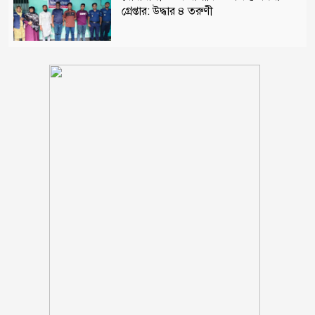
গ্রেপ্তার: উদ্ধার ৪ তরুণী
পঞ্চগড় সদর উপজেলার সাবেক ভাইস
চেয়ারম্যান কাজী আল তারিক গ্রেফতার
ভাঙ্গায় নির্মাণাধীন ভবনে সেন্টারিং খুলতে
গিয়ে রাজমিস্ত্রি নিহত
ঠাকূরগাঁওয়ের রাণীশংকৈলে দৃষ্টিনন্দন মডেল
মসজিদের শুভ উদ্বোধন
আলফাডাঙ্গায় জমি সংক্রান্ত বিরোধের জেরে