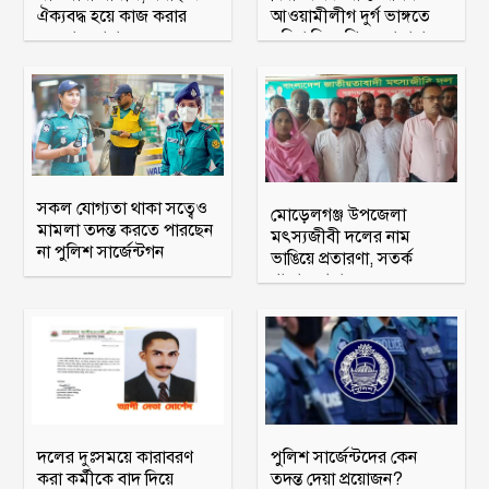
ঐক্যবদ্ধ হয়ে কাজ করার
আওয়ামীলীগ দুর্গ ভাঙ্গতে
অহব্বান জানান
মরিয়া বিএনপি ও জামায়াত
সকল যোগ্যতা থাকা সত্বেও
মোড়েলগঞ্জ উপজেলা
মামলা তদন্ত করতে পারছেন
মৎস্যজীবী দলের নাম
না পুলিশ সার্জেন্টগন
ভাঙিয়ে প্রতারণা, সতর্ক
থাকার আহ্বান
দলের দুঃসময়ে কারাবরণ
পুলিশ সার্জেন্টদের কেন
করা কর্মীকে বাদ দিয়ে
তদন্ত দেয়া প্রয়োজন?