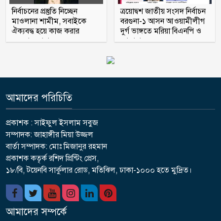
থাইল্যান্ডের স্কুলে ১৪ বছরের শিক্ষার্থীর
নির্বাচনের প্রস্তুতি নিচ্ছেন
ত্রয়োদ্বশ জাতীয় সংসদ নির্বাচন
মাওলানা শামীম, সবাইকে
বরগুনা-১ আসন আওয়ামীলীগ
গুলিতে শিক্ষকসহ নিহত ৭
ঐক্যবদ্ধ হয়ে কাজ করার
দুর্গ ভাঙ্গতে মরিয়া বিএনপি ও
অহব্বান জানান
জামায়াত
আমাদের পরিচিতি
প্রকাশক : সাইফুল ইসলাম সবুজ
সম্পাদক: জাহাঙ্গীর মিয়া উজ্জল
বার্তা সম্পাদক: মোঃ মিজানুর রহমান
প্রকাশক কতৃর্ক রশিদ প্রিন্টিং প্রেস,
১৮/বি, টয়েনবি সার্কুলার রোড, মতিঝিল, ঢাকা-১০০০ হতে মুদ্রিত।
আমাদের সম্পর্কে