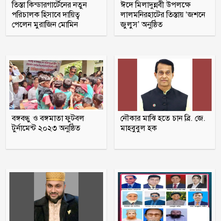
বাসভবনে আগুন
তিস্তা কিন্ডারগার্টেনের নতুন
ঈদে মিলাদুন্নবী উপলক্ষে
পরিচালক হিসাবে দায়িত্ব
লালমনিরহাটের তিস্তায় ‘জশনে
পেলেন মুরাজিন মোমিন
জুলুস’ অনুষ্ঠিত
ইরানের বিরুদ্ধে বাংলাদেশ-পাকিস্তানসহ ১৩
দেশের জোট, কমান্ডার নিয়োগ দিল সৌদি
আরব
মাদক কারবারির বাড়িতে ঢোকার আগে
নিজেদেরই দেহ তল্লাশি, ব্যাখ্যা দিল পুলিশ
আওয়ামী লীগের সঙ্গে গণতন্ত্র যায় না : মির্জা
বঙ্গবন্ধু ও বঙ্গমাতা ফুটবল
নৌকার মাঝি হতে চান ব্রি. জে.
ফখরুল
টুর্নামেন্ট ২০২৩ অনুষ্ঠিত
মাহবুবুল হক
গোপালগঞ্জে সংবাদ সম্মেলন করে আওয়ামী
লীগের ১৫ নেতার পদত্যাগ
স্কুলছাত্রীকে ধর্ষণের মামলায় কনটেন্ট
ক্রিয়েটর রিপন মিয়া গ্রেপ্তার