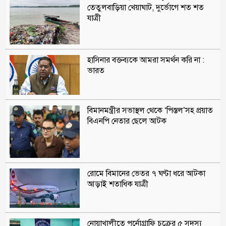
তেতুলবাড়িয়া খেয়াঘাট, দুর্ভোগে শত শত
যাত্রী
হাসিনার বক্তব্যকে আমরা সমর্থন করি না :
ভারত
বিমানমন্ত্রীর সভাস্থল থেকে ‘পিস্তল’সহ প্রয়াত
বিএনপি নেতার ছেলে আটক
রোমে বিমানের ভেতর ৭ ঘণ্টা ধরে আটকা
আড়াই শতাধিক যাত্রী
নোয়াখালীতে পর্নোগ্রাফি চক্রের ৫ সদস্য