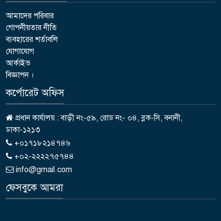
আমাদের পরিবার
গোপনীয়তার নীতি
ব্যবহারের শর্তাবলি
যোগাযোগ
আর্কাইভ
বিজ্ঞাপন ।
কর্পোরেট অফিস
প্রধান কার্যালয় : বাড়ী নং-৫৯, রোড নং- ০৪, ব্লক-সি, বনানী,
ঢাকা-১২১৩
+০১৭১৮২১৪৭৪৬
+০২-২২২২৭৫৭৪৪
info@gmail.com
ফেসবুকে আমরা