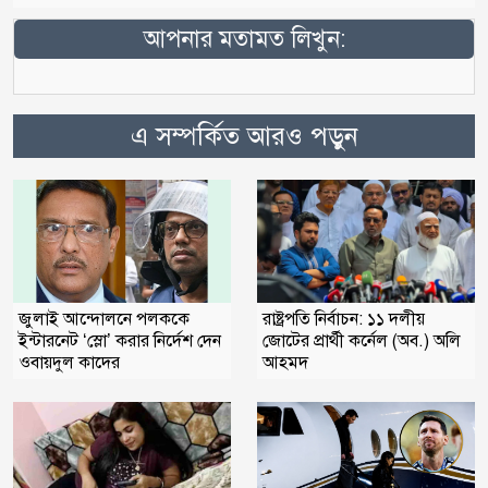
আপনার মতামত লিখুন:
এ সম্পর্কিত আরও পড়ুন
জুলাই আন্দোলনে পলককে
রাষ্ট্রপতি নির্বাচন: ১১ দলীয়
ইন্টারনেট ‘স্লো’ করার নির্দেশ দেন
জোটের প্রার্থী কর্নেল (অব.) অলি
ওবায়দুল কাদের
আহমদ