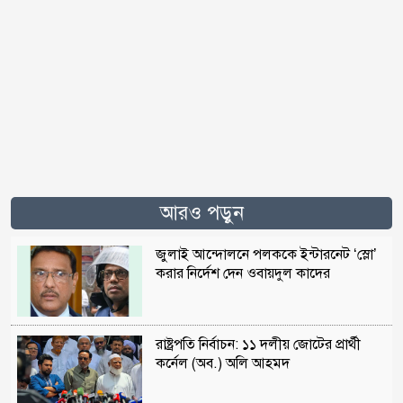
আরও পড়ুন
জুলাই আন্দোলনে পলককে ইন্টারনেট ‘স্লো’
করার নির্দেশ দেন ওবায়দুল কাদের
রাষ্ট্রপতি নির্বাচন: ১১ দলীয় জোটের প্রার্থী
কর্নেল (অব.) অলি আহমদ