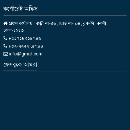
কর্পোরেট অফিস
প্রধান কার্যালয় : বাড়ী নং-৫৯, রোড নং- ০৪, ব্লক-সি, বনানী,
ঢাকা-১২১৩
+০১৭১৮২১৪৭৪৬
+০২-২২২২৭৫৭৪৪
info@gmail.com
ফেসবুকে আমরা