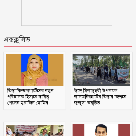
লিওনেল মেসির বাবা মারা গেছেন
১/১১ তে তারেক রহমানকে ‘আয়নাঘরে’ বন্দি
এক্সক্লুসিভ
রাখা হয়েছিল: চিফ প্রসিকিউটর
ঋণের বোঝা মাথায় নিয়ে সাগরে জেলেরা,
দেখা নেই কাঙ্ক্ষিত ইলিশের
বিবাহবিচ্ছেদের মামলা তুলে নিলেন বিজয়ের
স্ত্রী
তিস্তা কিন্ডারগার্টেনের নতুন
ঈদে মিলাদুন্নবী উপলক্ষে
পরিচালক হিসাবে দায়িত্ব
লালমনিরহাটের তিস্তায় ‘জশনে
পেলেন মুরাজিন মোমিন
জুলুস’ অনুষ্ঠিত
কুপ্রস্তাবে রাজি না হওয়ায় ভাই-বোনসহ
তরুণীর চুল কেটে গাছে বেঁধে নির্যাতন
গণঅভ্যুত্থানের সঙ্গে প্রথম বেইমানি করেছেন