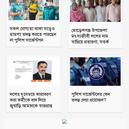
সকল যোগ্যতা থাকা সত্বেও
মোড়েলগঞ্জ উপজেলা
মামলা তদন্ত করতে পারছেন
মৎস্যজীবী দলের নাম
না পুলিশ সার্জেন্টগন
ভাঙিয়ে প্রতারণা, সতর্ক
থাকার আহ্বান
দলের দুঃসময়ে কারাবরণ
পুলিশ সার্জেন্টদের কেন
করা কর্মীকে বাদ দিয়ে
তদন্ত দেয়া প্রয়োজন?
জুয়াড়ি আমানকে ভারপ্রাপ্ত
আহ্বায়ক