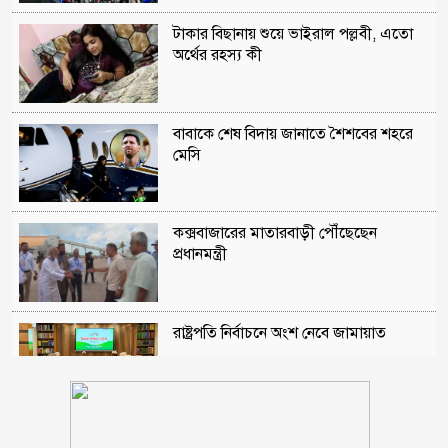
টাকার বিছানায় শুয়ে ভাইরাল পল্লবী, এতো
অর্থের রহস্য কী
বাবাকে শেষ বিদায় জানাতে শৈশবের শহরে
মেসি
কক্সবাজারের মাতারবাড়ী পৌঁছেছেন
প্রধানমন্ত্রী
রাষ্ট্রপতি নির্বাচনে অংশ নেবে জামায়াত
মোহাম্মাদিয়া এতিমখানার মাদ্রাসা কমিটির