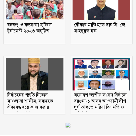
জামায়াত আমির: রাশেদ খান
তনু হত্যায় সাবেক সেনাসদস্য হাফিজুর
বঙ্গবন্ধু ও বঙ্গমাতা ফুটবল
নৌকার মাঝি হতে চান ব্রি. জে.
রহমান ফের গ্রেফতার
টুর্নামেন্ট ২০২৩ অনুষ্ঠিত
মাহবুবুল হক
আহারে জীবন! একবছরে লাশ কঙ্কাল, কেউ
খোঁজ নেয়নি
নির্বাচনের প্রস্তুতি নিচ্ছেন
ত্রয়োদ্বশ জাতীয় সংসদ নির্বাচন
মাওলানা শামীম, সবাইকে
বরগুনা-১ আসন আওয়ামীলীগ
ঐক্যবদ্ধ হয়ে কাজ করার
দুর্গ ভাঙ্গতে মরিয়া বিএনপি ও
অহব্বান জানান
জামায়াত