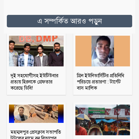
এ সম্পর্কিত আরও পড়ুন
দুই সহযোগীসহ ইউটিউবার
গ্রিন ইউনিভার্সিটির প্রতিনিধি
প্রত্যয় হিরনকে গ্রেফতার
পরিচয়ে প্রতারণা : টার্গেট
করেছে ডিবি!
বাস মালিক
মহম্মদপুর প্রেসক্লাব সভাপতি
টুটুলের নামে বন বিভাগের