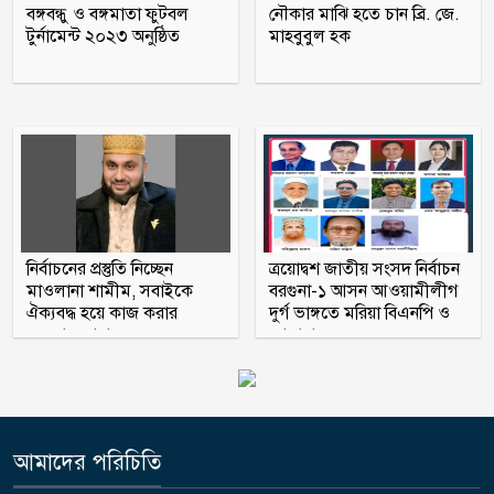
বঙ্গবন্ধু ও বঙ্গমাতা ফুটবল
নৌকার মাঝি হতে চান ব্রি. জে.
টুর্নামেন্ট ২০২৩ অনুষ্ঠিত
মাহবুবুল হক
মধুখালীতে সাবেক পৌর কাউন্সিলর বাবু
গ্রেফতার
আগস্টের ৫ তারিখ যেভাবে হলো ‘৩৬
জুলাই’
নির্বাচনের প্রস্তুতি নিচ্ছেন
ত্রয়োদ্বশ জাতীয় সংসদ নির্বাচন
মাওলানা শামীম, সবাইকে
বরগুনা-১ আসন আওয়ামীলীগ
ঐক্যবদ্ধ হয়ে কাজ করার
দুর্গ ভাঙ্গতে মরিয়া বিএনপি ও
অহব্বান জানান
জামায়াত
আমাদের পরিচিতি