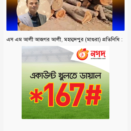
এস এম আলী আজগর আলী, মহম্মদপুর (মাগুরা) প্রতিনিধি :