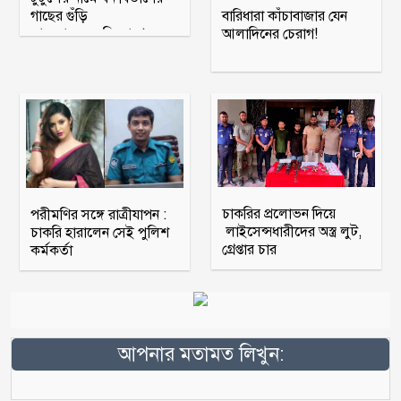
গাছের গুঁড়ি
বারিধারা কাঁচাবাজার যেন
আত্মসাতের অভিযোগে
আলাদিনের চেরাগ!
মামলা
চাকরির প্রলোভন দিয়ে
পরীমণির সঙ্গে রাত্রীযাপন :
লাইসেন্সধারীদের অস্ত্র লুট,
চাকরি হারালেন সেই পুলিশ
গ্রেপ্তার চার
কর্মকর্তা
আপনার মতামত লিখুন: