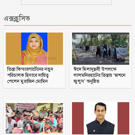
দুই-তিন দিনের মধ্যে গ্যাসের পরিস্থিতি
স্বাভাবিক হবে
এক্সক্লুসিভ
বরগুনায় ভাইয়ে ভাইয়ে সংঘর্ষে নিহত জামাই
ওবায়দুল কাদেরসহ ৭ শীর্ষ নেতার সর্বোচ্চ
শাস্তির আবেদন
তিস্তা কিন্ডারগার্টেনের নতুন
ঈদে মিলাদুন্নবী উপলক্ষে
পরিচালক হিসাবে দায়িত্ব
লালমনিরহাটের তিস্তায় ‘জশনে
রাষ্ট্রপতি নির্বাচন ২০ আগস্ট
পেলেন মুরাজিন মোমিন
জুলুস’ অনুষ্ঠিত
মাগুরায় সাকিব আল হাসানের বাড়িতে
‘পেট্রোল বোমা’ হামলা
পটুয়াখালী সদর উপজেলা আ লীগ
সহসভাপতি মিজানুর মারা গেছেন