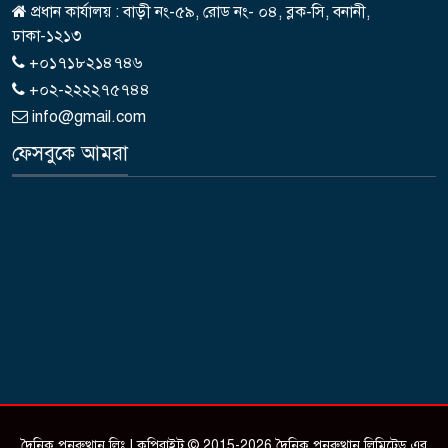
প্রধান কার্যালয় : বাড়ী নং-৫৯, রোড নং- ০৪, ব্লক-সি, বনানী,
ঢাকা-১২১৩
+০১৭১৮২১৪৭৪৬
+০২-২২২২৭৫৭৪৪
info@gmail.com
ফেসবুকে আমরা
দৈনিক পুনরুত্থান লিঃ | কপিরাইট © 2015-2026 দৈনিক পুনরুত্থান লিমিটেড এর