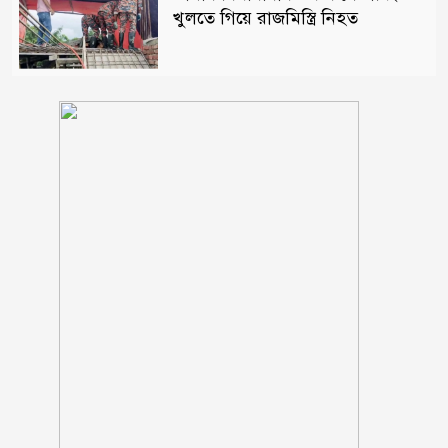
খুলতে গিয়ে রাজমিস্ত্রি নিহত
ঠাকূরগাঁওয়ের রাণীশংকৈলে দৃষ্টিনন্দন
মডেল মসজিদের শুভ উদ্বোধন
আলফাডাঙ্গায় জমি সংক্রান্ত বিরোধের
জেরে হামলা আহত তিন
মন্ত্রীদের কমপক্ষে ১০ ও এমপিদের ৫
লাখ টাকা বেতন হওয়া উচিত: নুরুল
হক
দিনে-দুপুরে বাসে আগুন