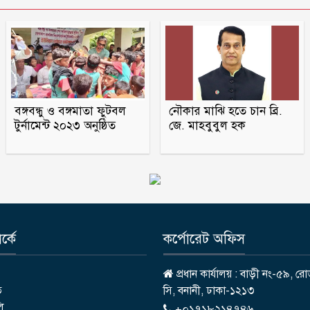
বঙ্গবন্ধু ও বঙ্গমাতা ফুটবল
নৌকার মাঝি হতে চান ব্রি.
টুর্নামেন্ট ২০২৩ অনুষ্ঠিত
জে. মাহবুবুল হক
্কে
কর্পোরেট অফিস
প্রধান কার্যালয় : বাড়ী নং-৫৯, রো
ি
সি, বনানী, ঢাকা-১২১৩
লি
+০১৭১৮২১৪৭৪৬