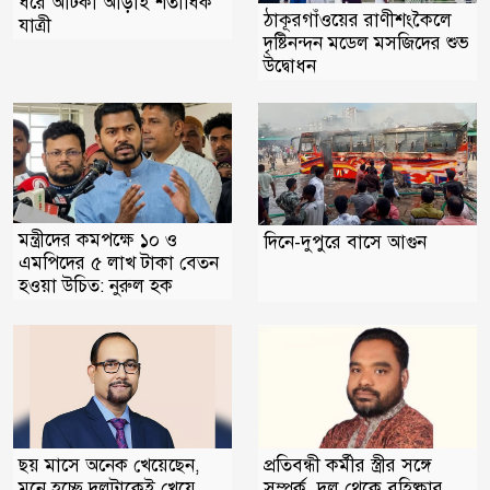
ধরে আটকা আড়াই শতাধিক
ঠাকূরগাঁওয়ের রাণীশংকৈলে
যাত্রী
দৃষ্টিনন্দন মডেল মসজিদের শুভ
উদ্বোধন
মন্ত্রীদের কমপক্ষে ১০ ও
দিনে-দুপুরে বাসে আগুন
এমপিদের ৫ লাখ টাকা বেতন
হওয়া উচিত: নুরুল হক
প্রতিবন্ধী কর্মীর স্ত্রীর সঙ্গে
ছয় মাসে অনেক খেয়েছেন,
সম্পর্ক, দল থেকে বহিষ্কার
মনে হচ্ছে দলটাকেই খেয়ে