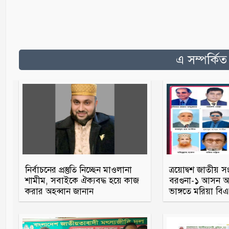
এ সম্পর্কি
নির্বাচনের প্রস্তুতি নিচ্ছেন মাওলানা
ত্রয়োদ্বশ জাতীয় স
শামীম, সবাইকে ঐক্যবদ্ধ হয়ে কাজ
বরগুনা-১ আসন আও
করার অহব্বান জানান
ভাঙ্গতে মরিয়া ব