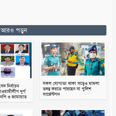
ত আরও পড়ুন
সকল যোগ্যতা থাকা সত্বেও মামলা
ংসদ নির্বাচন
তদন্ত করতে পারছেন না পুলিশ
য়ামীলীগ দুর্গ
সার্জেন্টগন
িএনপি ও জামায়াত