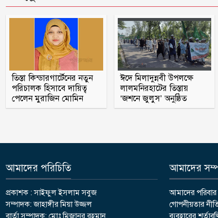
তিস্তা কিন্ডারগার্টেনের নতুন
ঈদে মিলাদুন্নবী উপলক্ষে
পরিচালক হিসাবে দায়িত্ব
লালমনিরহাটের তিস্তায়
পেলেন মুরাজিন মোমিন
‘জশনে জুলুস’ অনুষ্ঠিত
আমাদের পরিচিতি
আমাদের সম্পর
প্রকাশক : সাইফুল ইসলাম সবুজ
আমাদের পরিবার
সম্পাদক: জাহাঙ্গীর মিয়া উজ্জল
গোপনীয়তার নীত
বার্তা সম্পাদক: মোঃ মিজানুর রহমান
ব্যবহারের শর্তাব