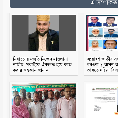
এ সম্পর্কি
নির্বাচনের প্রস্তুতি নিচ্ছেন মাওলানা
ত্রয়োদ্বশ জাতীয় স
শামীম, সবাইকে ঐক্যবদ্ধ হয়ে কাজ
বরগুনা-১ আসন আও
করার অহব্বান জানান
ভাঙ্গতে মরিয়া ব