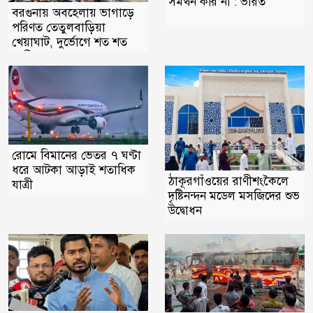
সমর্থন করি না : ভারত
বরগুনায় অবহেলায় ভাগাড়ে
পরিণত তেতুলবাড়িয়া
খেয়াঘাট, দুর্ভোগে শত শত
যাত্রী
রোমে বিমানের ভেতর ৭ ঘণ্টা
ধরে আটকা আড়াই শতাধিক
ঠাকূরগাঁওয়ের রাণীশংকৈলে
যাত্রী
দৃষ্টিনন্দন মডেল মসজিদের শুভ
উদ্বোধন