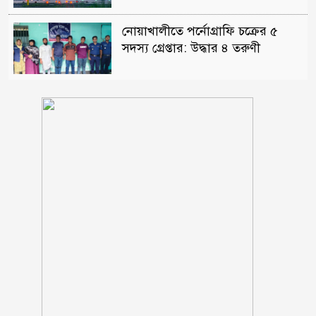
নোয়াখালীতে পর্নোগ্রাফি চক্রের ৫
সদস্য গ্রেপ্তার: উদ্ধার ৪ তরুণী
পঞ্চগড় সদর উপজেলার সাবেক ভাইস
চেয়ারম্যান কাজী আল তারিক
গ্রেফতার
ভাঙ্গায় নির্মাণাধীন ভবনে সেন্টারিং
খুলতে গিয়ে রাজমিস্ত্রি নিহত
ঠাকূরগাঁওয়ের রাণীশংকৈলে দৃষ্টিনন্দন
মডেল মসজিদের শুভ উদ্বোধন