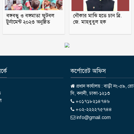
বঙ্গবন্ধু ও বঙ্গমাতা ফুটবল
নৌকার মাঝি হতে চান ব্রি.
টুর্নামেন্ট ২০২৩ অনুষ্ঠিত
জে. মাহবুবুল হক
্কে
কর্পোরেট অফিস
প্রধান কার্যালয় : বাড়ী নং-৫৯, রো
ি
সি, বনানী, ঢাকা-১২১৩
লি
+০১৭১৮২১৪৭৪৬
+০২-২২২২৭৫৭৪৪
info@gmail.com