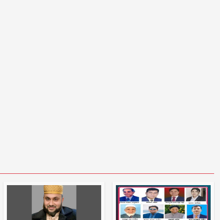
চট্টগ্রামে সাবেক শিক্ষামন্ত্রী নওফেলের
বাসভবনে আগুন
ইরানের বিরুদ্ধে বাংলাদেশ-
পাকিস্তানসহ ১৩ দেশের জোট,
কমান্ডার নিয়োগ দিল সৌদি আরব
মাদক কারবারির বাড়িতে ঢোকার
আগে নিজেদেরই দেহ তল্লাশি, ব্যাখ্যা
দিল পুলিশ
আওয়ামী লীগের সঙ্গে গণতন্ত্র যায় না :
মির্জা ফখরুল
গোপালগঞ্জে সংবাদ সম্মেলন করে
আওয়ামী লীগের ১৫ নেতার পদত্যাগ
স্কুলছাত্রীকে ধর্ষণের মামলায় কনটেন্ট