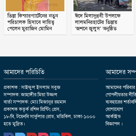
তিস্তা কিন্ডারগার্টেনের নতুন
ঈদে মিলাদুন্নবী উপলক্ষে
পরিচালক হিসাবে দায়িত্ব
লালমনিরহাটের তিস্তায়
পেলেন মুরাজিন মোমিন
‘জশনে জুলুস’ অনুষ্ঠিত
আমাদের পরিচিতি
আমাদের সম্পর
প্রকাশক : সাইফুল ইসলাম সবুজ
আমাদের পরিবার
সম্পাদক: জাহাঙ্গীর মিয়া উজ্জল
গোপনীয়তার নীত
বার্তা সম্পাদক: মোঃ মিজানুর রহমান
ব্যবহারের শর্তাব
প্রকাশক কতৃর্ক রশিদ প্রিন্টিং প্রেস,
যোগাযোগ
১৮/বি, টয়েনবি সার্কুলার রোড, মতিঝিল, ঢাকা-১০০০
আর্কাইভ
হতে মুদ্রিত।
বিজ্ঞাপন ।