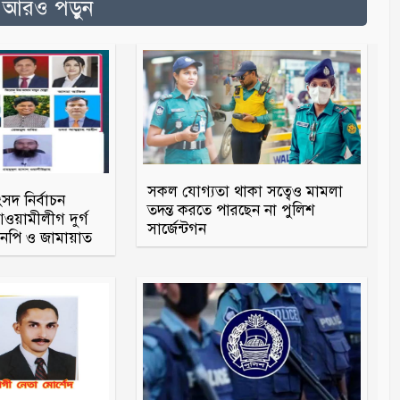
ত আরও পড়ুন
সকল যোগ্যতা থাকা সত্বেও মামলা
ংসদ নির্বাচন
তদন্ত করতে পারছেন না পুলিশ
য়ামীলীগ দুর্গ
সার্জেন্টগন
িএনপি ও জামায়াত