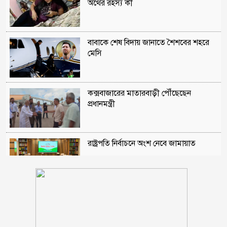
অর্থের রহস্য কী
বাবাকে শেষ বিদায় জানাতে শৈশবের শহরে
মেসি
কক্সবাজারের মাতারবাড়ী পৌঁছেছেন
প্রধানমন্ত্রী
রাষ্ট্রপতি নির্বাচনে অংশ নেবে জামায়াত
মোহাম্মাদিয়া এতিমখানার মাদ্রাসা কমিটির
আহবায়ক হলেন নূর জামাল খসরু