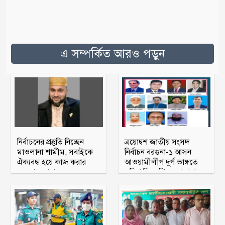
এ সম্পর্কিত আরও পড়ুন
নির্বাচনের প্রস্তুতি নিচ্ছেন
ত্রয়োদ্বশ জাতীয় সংসদ
মাওলানা শামীম, সবাইকে
নির্বাচন বরগুনা-১ আসন
ঐক্যবদ্ধ হয়ে কাজ করার
আওয়ামীলীগ দুর্গ ভাঙ্গতে
অহব্বান জানান
মরিয়া বিএনপি ও জামায়াত