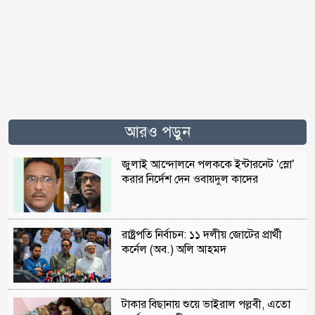
আরও পড়ুন
জুলাই আন্দোলনে পলককে ইন্টারনেট ‘স্লো’
করার নির্দেশ দেন ওবায়দুল কাদের
রাষ্ট্রপতি নির্বাচন: ১১ দলীয় জোটের প্রার্থী
কর্নেল (অব.) অলি আহমদ
টাকার বিছানায় শুয়ে ভাইরাল পল্লবী, এতো