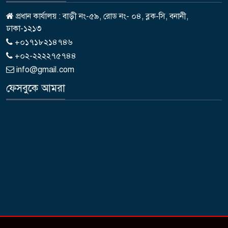
প্রধান কার্যালয় : বাড়ী নং-৫৯, রোড নং- ০৪, ব্লক-সি, বনানী,
ঢাকা-১২১৩
+০১৭১৮২১৪৭৪৬
+০২-২২২২৭৫৭৪৪
info@gmail.com
ফেসবুকে আমরা