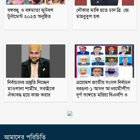
তনু হত্যায় সাবেক সেনাসদস্য হাফিজুর
বঙ্গবন্ধু ও বঙ্গমাতা ফুটবল
নৌকার মাঝি হতে চান ব্রি. জে.
রহমান ফের গ্রেফতার
টুর্নামেন্ট ২০২৩ অনুষ্ঠিত
মাহবুবুল হক
আহারে জীবন! একবছরে লাশ কঙ্কাল, কেউ
খোঁজ নেয়নি
নির্বাচনের প্রস্তুতি নিচ্ছেন
ত্রয়োদ্বশ জাতীয় সংসদ নির্বাচন
মাওলানা শামীম, সবাইকে
বরগুনা-১ আসন আওয়ামীলীগ
ঐক্যবদ্ধ হয়ে কাজ করার
দুর্গ ভাঙ্গতে মরিয়া বিএনপি ও
অহব্বান জানান
জামায়াত
আমাদের পরিচিতি