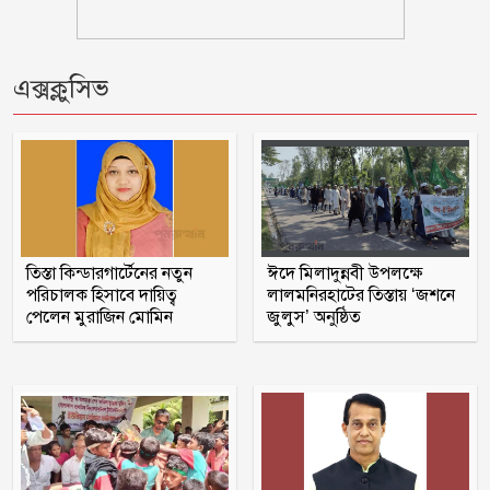
১/১১ তে তারেক রহমানকে ‘আয়নাঘরে’ বন্দি
এক্সক্লুসিভ
রাখা হয়েছিল: চিফ প্রসিকিউটর
ঋণের বোঝা মাথায় নিয়ে সাগরে জেলেরা,
দেখা নেই কাঙ্ক্ষিত ইলিশের
বিবাহবিচ্ছেদের মামলা তুলে নিলেন বিজয়ের
স্ত্রী
তিস্তা কিন্ডারগার্টেনের নতুন
ঈদে মিলাদুন্নবী উপলক্ষে
পরিচালক হিসাবে দায়িত্ব
লালমনিরহাটের তিস্তায় ‘জশনে
পেলেন মুরাজিন মোমিন
জুলুস’ অনুষ্ঠিত
কুপ্রস্তাবে রাজি না হওয়ায় ভাই-বোনসহ
তরুণীর চুল কেটে গাছে বেঁধে নির্যাতন
গণঅভ্যুত্থানের সঙ্গে প্রথম বেইমানি করেছেন
জামায়াত আমির: রাশেদ খান