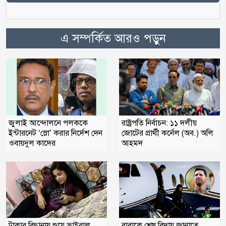
এ সম্পর্কিত আরও পড়ুন
জুলাই আন্দোলনে পলককে
রাষ্ট্রপতি নির্বাচন: ১১ দলীয়
ইন্টারনেট ‘স্লো’ করার নির্দেশ দেন
জোটের প্রার্থী কর্নেল (অব.) অলি
ওবায়দুল কাদের
আহমদ
টাকার বিছানায় শুয়ে ভাইরাল
বাবাকে শেষ বিদায় জানাতে