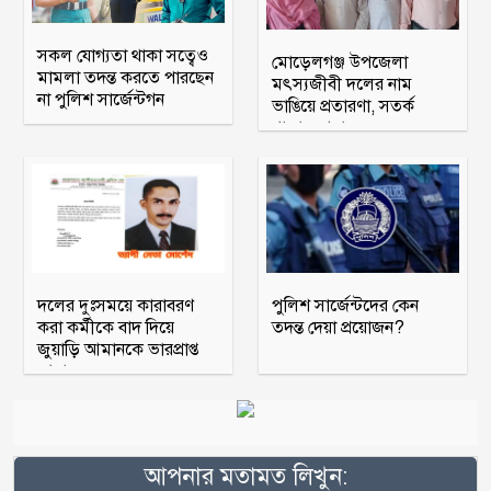
সকল যোগ্যতা থাকা সত্বেও
মোড়েলগঞ্জ উপজেলা
মামলা তদন্ত করতে পারছেন
মৎস্যজীবী দলের নাম
না পুলিশ সার্জেন্টগন
ভাঙিয়ে প্রতারণা, সতর্ক
থাকার আহ্বান
দলের দুঃসময়ে কারাবরণ
পুলিশ সার্জেন্টদের কেন
করা কর্মীকে বাদ দিয়ে
তদন্ত দেয়া প্রয়োজন?
জুয়াড়ি আমানকে ভারপ্রাপ্ত
আহ্বায়ক
আপনার মতামত লিখুন: