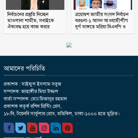
নির্বাচনের প্রস্তুতি নিচ্ছেন
ত্রয়োদ্বশ জাতীয় সংসদ নির্বাচন
মাওলানা শামীম, সবাইকে
বরগুনা-১ আসন আওয়ামীলীগ
ঐক্যবদ্ধ হয়ে কাজ করার
দুর্গ ভাঙ্গতে মরিয়া বিএনপি ও
অহব্বান জানান
জামায়াত
আমাদের পরিচিতি
প্রকাশক : সাইফুল ইসলাম সবুজ
সম্পাদক: জাহাঙ্গীর মিয়া উজ্জল
বার্তা সম্পাদক: মোঃ মিজানুর রহমান
প্রকাশক কতৃর্ক রশিদ প্রিন্টিং প্রেস,
১৮/বি, টয়েনবি সার্কুলার রোড, মতিঝিল, ঢাকা-১০০০ হতে মুদ্রিত।