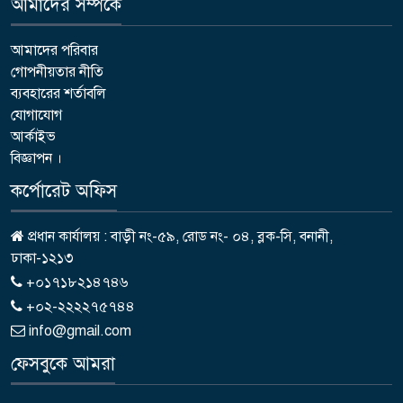
আমাদের সম্পর্কে
আমাদের পরিবার
গোপনীয়তার নীতি
ব্যবহারের শর্তাবলি
যোগাযোগ
আর্কাইভ
বিজ্ঞাপন ।
কর্পোরেট অফিস
প্রধান কার্যালয় : বাড়ী নং-৫৯, রোড নং- ০৪, ব্লক-সি, বনানী,
ঢাকা-১২১৩
+০১৭১৮২১৪৭৪৬
+০২-২২২২৭৫৭৪৪
info@gmail.com
ফেসবুকে আমরা