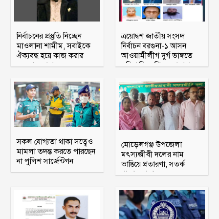
নির্বাচনের প্রস্তুতি নিচ্ছেন
ত্রয়োদ্বশ জাতীয় সংসদ
মাওলানা শামীম, সবাইকে
নির্বাচন বরগুনা-১ আসন
ঐক্যবদ্ধ হয়ে কাজ করার
আওয়ামীলীগ দুর্গ ভাঙ্গতে
অহব্বান জানান
মরিয়া বিএনপি ও জামায়াত
সকল যোগ্যতা থাকা সত্বেও
মোড়েলগঞ্জ উপজেলা
মামলা তদন্ত করতে পারছেন
মৎস্যজীবী দলের নাম
না পুলিশ সার্জেন্টগন
ভাঙিয়ে প্রতারণা, সতর্ক
থাকার আহ্বান