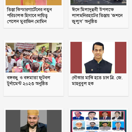
রাণীনগরে ভ্রাম্যমান আদালতে ২জনের
তিস্তা কিন্ডারগার্টেনের নতুন
ঈদে মিলাদুন্নবী উপলক্ষে
কারাদন্ড
পরিচালক হিসাবে দায়িত্ব
লালমনিরহাটের তিস্তায় ‘জশনে
পেলেন মুরাজিন মোমিন
জুলুস’ অনুষ্ঠিত
শরণখোলায় মাদক কারবারিদের গ্রেফতারের
পর ওসির বিরুদ্ধে ষড়যন্ত্রের প্রতিবাদে
মানববন্ধন
পুলিশকে পিটিয়ে রক্তাক্ত করেছি এ দৃশ্য কি
আপনারা দেখেননি, সমাবেশে এনসিপি নেতা
বঙ্গবন্ধু ও বঙ্গমাতা ফুটবল
নৌকার মাঝি হতে চান ব্রি. জে.
সাকিব ‘খুনীর প্রমাণিত দোসর, ফ্যাসিস্ট’:
টুর্নামেন্ট ২০২৩ অনুষ্ঠিত
মাহবুবুল হক
আসিফ আকবর
‘মানুষ তোমাকে নিয়ে হিংসা করবে, এটাই
স্বাভাবিক’; জর্জিনাকে রোনালদো