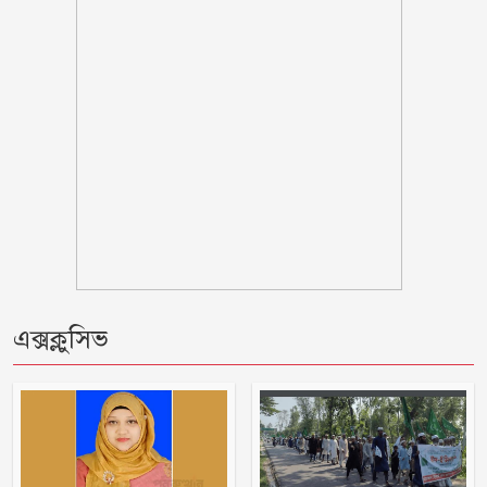
গুলিতে শিক্ষকসহ নিহত ৭
প্রথম শ্রেণিতে লটারি, অন্য সব শ্রেণিতে ভর্তি
পরীক্ষা নেওয়া হবে
সেলিব্রিটি ব্র্যান্ডের তালিকায় শীর্ষে শাহরুখ
খান
বাঁশখালীতে বন্যায় ক্ষতিগ্রস্ত ১০০ পরিবারকে
নতুন ঘর দেবে সরকার
বিএনপির এমপিকে আইনি নোটিশ পাঠালেন
এক্সক্লুসিভ
আসিফ মাহমুদ
ছাত্রীকে কুপ্রস্তাব দেওয়ার অভিযোগে শিক্ষকের
বিরুদ্ধে ইউএনও বরাবর লিখিত অভিযোগ