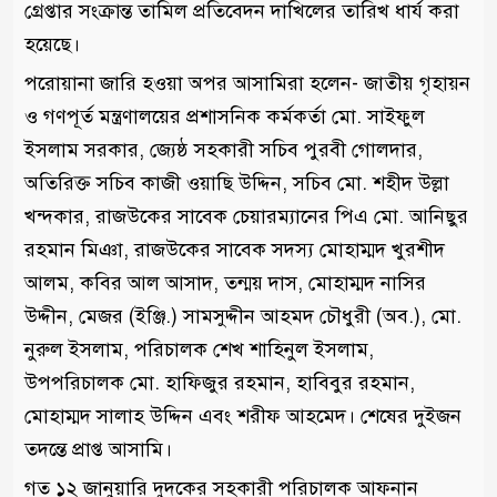
গ্রেপ্তার সংক্রান্ত তামিল প্রতিবেদন দাখিলের তারিখ ধার্য করা
হয়েছে।
পরোয়ানা জারি হওয়া অপর আসামিরা হলেন- জাতীয় গৃহায়ন
ও গণপূর্ত মন্ত্রণালয়ের প্রশাসনিক কর্মকর্তা মো. সাইফুল
ইসলাম সরকার, জ্যেষ্ঠ সহকারী সচিব পুরবী গোলদার,
অতিরিক্ত সচিব কাজী ওয়াছি উদ্দিন, সচিব মো. শহীদ উল্লা
খন্দকার, রাজউকের সাবেক চেয়ারম্যানের পিএ মো. আনিছুর
রহমান মিঞা, রাজউকের সাবেক সদস্য মোহাম্মদ খুরশীদ
আলম, কবির আল আসাদ, তন্ময় দাস, মোহাম্মদ নাসির
উদ্দীন, মেজর (ইঞ্জি.) সামসুদ্দীন আহমদ চৌধুরী (অব.), মো.
নুরুল ইসলাম, পরিচালক শেখ শাহিনুল ইসলাম,
উপপরিচালক মো. হাফিজুর রহমান, হাবিবুর রহমান,
মোহাম্মদ সালাহ উদ্দিন এবং শরীফ আহমেদ। শেষের দুইজন
তদন্তে প্রাপ্ত আসামি।
গত ১২ জানুয়ারি দুদকের সহকারী পরিচালক আফনান