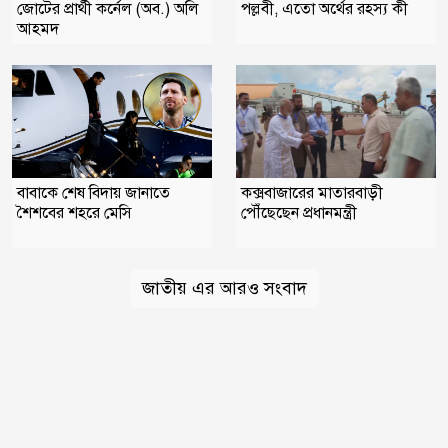
জোটের প্রার্থী কর্নেল (অব.) অলি
পল্লবী, এতো অর্থের রহস্য কী
আহমদ
বাবাকে শেষ বিদায় জানাতে
কক্সবাজারের মাতারবাড়ী
শৈশবের শহরে মেসি
পৌঁছেছেন প্রধানমন্ত্রী
জাতীয় এর আরও সংবাদ