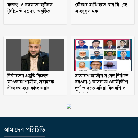
জামায়াত আমির: রাশেদ খান
বঙ্গবন্ধু ও বঙ্গমাতা ফুটবল
নৌকার মাঝি হতে চান ব্রি. জে.
টুর্নামেন্ট ২০২৩ অনুষ্ঠিত
মাহবুবুল হক
তনু হত্যায় সাবেক সেনাসদস্য হাফিজুর
রহমান ফের গ্রেফতার
নির্বাচনের প্রস্তুতি নিচ্ছেন
ত্রয়োদ্বশ জাতীয় সংসদ নির্বাচন
মাওলানা শামীম, সবাইকে
বরগুনা-১ আসন আওয়ামীলীগ
ঐক্যবদ্ধ হয়ে কাজ করার
দুর্গ ভাঙ্গতে মরিয়া বিএনপি ও
অহব্বান জানান
জামায়াত
আমাদের পরিচিতি