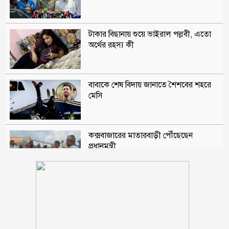
টাকার বিছানায় শুয়ে ভাইরাল পল্লবী, এতো
অর্থের রহস্য কী
বাবাকে শেষ বিদায় জানাতে শৈশবের শহরে
মেসি
কক্সবাজারের মাতারবাড়ী পৌঁছেছেন
প্রধানমন্ত্রী
রাষ্ট্রপতি নির্বাচনে অংশ নেবে জামায়াত
মোহাম্মাদিয়া এতিমখানার মাদ্রাসা কমিটির