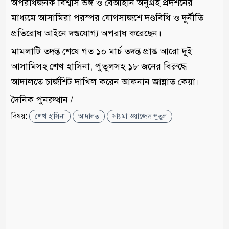
অপরাধজনক বিশ্বাস ভঙ্গ ও বেআইনি অনুগ্রহ প্রদর্শনের
মাধ্যমে আসামিরা পরস্পর যোগসাজশে দণ্ডবিধি ও দুর্নীতি
প্রতিরোধ আইনে দণ্ডযোগ্য অপরাধ করেছেন।
মামলাটি তদন্ত শেষে গত ১০ মার্চ তদন্ত প্রাপ্ত আরো দুই
আসামিসহ শেখ হাসিনা, পুতুলসহ ১৮ জনের বিরুদ্ধে
আদালতে চার্জশিট দাখিল করেন আফনান জান্নাত কেয়া।
দৈনিক পুনরুত্থান /
বিষয়:
শেখ হাসিনা
আদালত
সায়মা ওয়াজেদ পুতুল