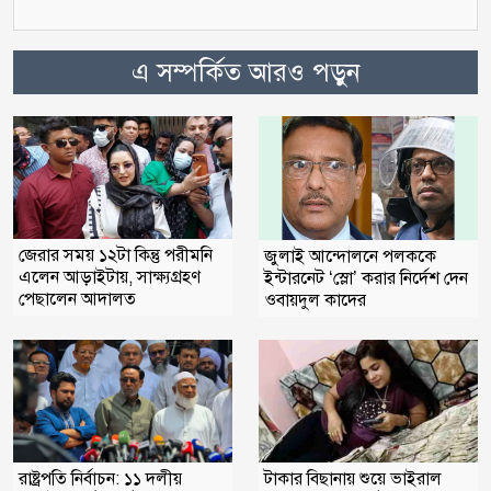
এ সম্পর্কিত আরও পড়ুন
জেরার সময় ১২টা কিন্তু পরীমনি
জুলাই আন্দোলনে পলককে
এলেন আড়াইটায়, সাক্ষ্যগ্রহণ
ইন্টারনেট ‘স্লো’ করার নির্দেশ দেন
পেছালেন আদালত
ওবায়দুল কাদের
রাষ্ট্রপতি নির্বাচন: ১১ দলীয়
টাকার বিছানায় শুয়ে ভাইরাল