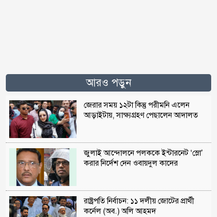
আরও পড়ুন
জেরার সময় ১২টা কিন্তু পরীমনি এলেন
আড়াইটায়, সাক্ষ্যগ্রহণ পেছালেন আদালত
জুলাই আন্দোলনে পলককে ইন্টারনেট ‘স্লো’
করার নির্দেশ দেন ওবায়দুল কাদের
রাষ্ট্রপতি নির্বাচন: ১১ দলীয় জোটের প্রার্থী
কর্নেল (অব.) অলি আহমদ