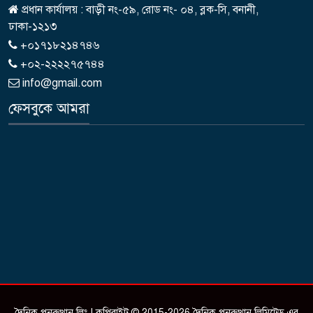
প্রধান কার্যালয় : বাড়ী নং-৫৯, রোড নং- ০৪, ব্লক-সি, বনানী,
ঢাকা-১২১৩
+০১৭১৮২১৪৭৪৬
+০২-২২২২৭৫৭৪৪
info@gmail.com
ফেসবুকে আমরা
দৈনিক পুনরুত্থান লিঃ | কপিরাইট © 2015-2026 দৈনিক পুনরুত্থান লিমিটেড এর