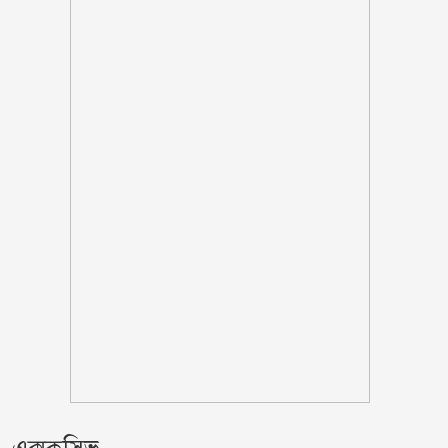
গোপালগঞ্জে সংবাদ সম্মেলন করে আওয়ামী
লীগের ১৫ নেতার পদত্যাগ
স্কুলছাত্রীকে ধর্ষণের মামলায় কনটেন্ট
ক্রিয়েটর রিপন মিয়া গ্রেপ্তার
থাইল্যান্ডের স্কুলে ১৪ বছরের শিক্ষার্থীর
গুলিতে শিক্ষকসহ নিহত ৭
প্রথম শ্রেণিতে লটারি, অন্য সব শ্রেণিতে ভর্তি
পরীক্ষা নেওয়া হবে
সেলিব্রিটি ব্র্যান্ডের তালিকায় শীর্ষে শাহরুখ
খান
বাঁশখালীতে বন্যায় ক্ষতিগ্রস্ত ১০০ পরিবারকে
নতুন ঘর দেবে সরকার