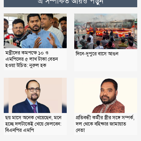
এ সম্পর্কিত আরও পড়ুন
মন্ত্রীদের কমপক্ষে ১০ ও
দিনে-দুপুরে বাসে আগুন
এমপিদের ৫ লাখ টাকা বেতন
হওয়া উচিত: নুরুল হক
প্রতিবন্ধী কর্মীর স্ত্রীর সঙ্গে সম্পর্ক,
ছয় মাসে অনেক খেয়েছেন, মনে
দল থেকে বহিষ্কার জামায়াত
হচ্ছে দলটাকেই খেয়ে ফেলবেন:
নেতা
বিএনপির এমপি