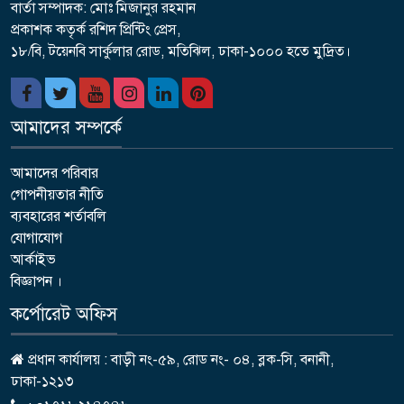
বার্তা সম্পাদক: মোঃ মিজানুর রহমান
প্রকাশক কতৃর্ক রশিদ প্রিন্টিং প্রেস,
১৮/বি, টয়েনবি সার্কুলার রোড, মতিঝিল, ঢাকা-১০০০ হতে মুদ্রিত।
আমাদের সম্পর্কে
আমাদের পরিবার
গোপনীয়তার নীতি
ব্যবহারের শর্তাবলি
যোগাযোগ
আর্কাইভ
বিজ্ঞাপন ।
কর্পোরেট অফিস
প্রধান কার্যালয় : বাড়ী নং-৫৯, রোড নং- ০৪, ব্লক-সি, বনানী,
ঢাকা-১২১৩