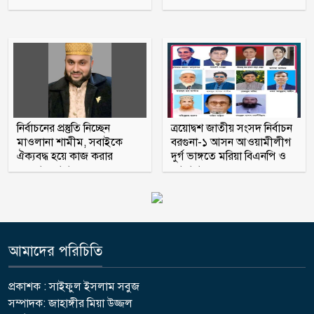
সাকিব ‘খুনীর প্রমাণিত দোসর, ফ্যাসিস্ট’:
আসিফ আকবর
নির্বাচনের প্রস্তুতি নিচ্ছেন
ত্রয়োদ্বশ জাতীয় সংসদ নির্বাচন
মাওলানা শামীম, সবাইকে
বরগুনা-১ আসন আওয়ামীলীগ
ঐক্যবদ্ধ হয়ে কাজ করার
দুর্গ ভাঙ্গতে মরিয়া বিএনপি ও
অহব্বান জানান
জামায়াত
আমাদের পরিচিতি
প্রকাশক : সাইফুল ইসলাম সবুজ
সম্পাদক: জাহাঙ্গীর মিয়া উজ্জল