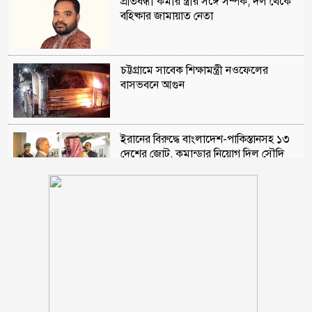
প্রতিবন্ধী কর্মীর স্ত্রীর সঙ্গে সম্পর্ক, দল থেকে
বহিষ্কার জামায়াত নেতা
চট্টগ্রামে সাবেক শিক্ষামন্ত্রী নওফেলের
বাসভবনে আগুন
ইরানের বিরুদ্ধে বাংলাদেশ-পাকিস্তানসহ ১৩
দেশের জোট, কমান্ডার নিয়োগ দিল সৌদি
আরব
মাদক কারবারির বাড়িতে ঢোকার আগে
নিজেদেরই দেহ তল্লাশি, ব্যাখ্যা দিল পুলিশ
আওয়ামী লীগের সঙ্গে গণতন্ত্র যায় না : মির্জা
ফখরুল