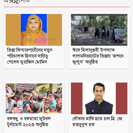
এক্সক্লুসিভ
বিএনপির এমপিকে আইনি নোটিশ পাঠালেন
আসিফ মাহমুদ
ছাত্রীকে কুপ্রস্তাব দেওয়ার অভিযোগে শিক্ষকের
বিরুদ্ধে ইউএনও বরাবর লিখিত অভিযোগ
তিস্তা কিন্ডারগার্টেনের নতুন
ঈদে মিলাদুন্নবী উপলক্ষে
পরিচালক হিসাবে দায়িত্ব
লালমনিরহাটের তিস্তায় ‘জশনে
পেলেন মুরাজিন মোমিন
জুলুস’ অনুষ্ঠিত
রাণীনগরে ভ্রাম্যমান আদালতে ২জনের
কারাদন্ড
শরণখোলায় মাদক কারবারিদের গ্রেফতারের
পর ওসির বিরুদ্ধে ষড়যন্ত্রের প্রতিবাদে
মানববন্ধন
পুলিশকে পিটিয়ে রক্তাক্ত করেছি এ দৃশ্য কি
আপনারা দেখেননি, সমাবেশে এনসিপি নেতা
বঙ্গবন্ধু ও বঙ্গমাতা ফুটবল
নৌকার মাঝি হতে চান ব্রি. জে.
টুর্নামেন্ট ২০২৩ অনুষ্ঠিত
মাহবুবুল হক