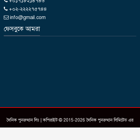
+০১৭১৮২১৪৭৪৬
+০২-২২২২৭৫৭৪৪
info@gmail.com
ফেসবুকে আমরা
দৈনিক পুনরুত্থান লিঃ | কপিরাইট © 2015-2026 দৈনিক পুনরুত্থান লিমিটেড এর
সকল স্বত্ব সংরক্ষিত।