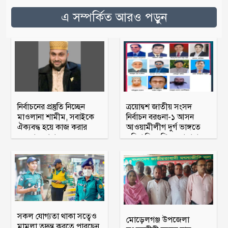
এ সম্পর্কিত আরও পড়ুন
নির্বাচনের প্রস্তুতি নিচ্ছেন
ত্রয়োদ্বশ জাতীয় সংসদ
মাওলানা শামীম, সবাইকে
নির্বাচন বরগুনা-১ আসন
ঐক্যবদ্ধ হয়ে কাজ করার
আওয়ামীলীগ দুর্গ ভাঙ্গতে
অহব্বান জানান
মরিয়া বিএনপি ও জামায়াত
সকল যোগ্যতা থাকা সত্বেও
মোড়েলগঞ্জ উপজেলা
মামলা তদন্ত করতে পারছেন