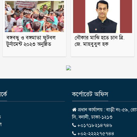
বঙ্গবন্ধু ও বঙ্গমাতা ফুটবল
নৌকার মাঝি হতে চান ব্রি.
টুর্নামেন্ট ২০২৩ অনুষ্ঠিত
জে. মাহবুবুল হক
্কে
কর্পোরেট অফিস
প্রধান কার্যালয় : বাড়ী নং-৫৯, রো
ি
সি, বনানী, ঢাকা-১২১৩
লি
+০১৭১৮২১৪৭৪৬
+০২-২২২২৭৫৭৪৪