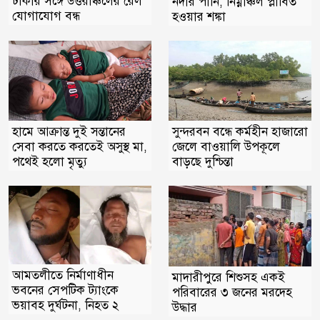
ঢাকার সঙ্গে উত্তরাঞ্চলের রেল
নদীর পানি, নিম্নাঞ্চল প্লাবিত
যোগাযোগ বন্ধ
হওয়ার শঙ্কা
সুন্দরবন বন্ধে কর্মহীন হাজারো
হামে আক্রান্ত দুই সন্তানের
জেলে বাওয়ালি উপকূলে
সেবা করতে করতেই অসুস্থ মা,
বাড়ছে দুশ্চিন্তা
পথেই হলো মৃত্যু
আমতলীতে নির্মাণাধীন
মাদারীপুরে শিশুসহ একই
ভবনের সেপটিক ট্যাংকে
পরিবারের ৩ জনের মরদেহ
ভয়াবহ দুর্ঘটনা, নিহত ২
উদ্ধার