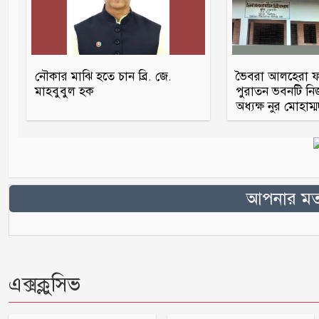
নৌকার মাঝি হতে চান ব্রি. জে.
ভৈবরা আলহেরা ফা
মাহবুবুল হক
পুরাতন ভবনটি নি
অধ্যক্ষ নুর মোহাম্
আপনার মতা
এক্সক্লুসিভ