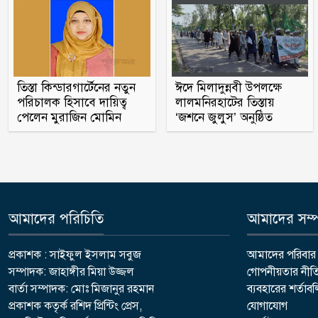
তিস্তা কিন্ডারগার্টেনের নতুন
ঈদে মিলাদুন্নবী উপলক্ষে
পরিচালক হিসাবে দায়িত্ব
লালমনিরহাটের তিস্তায়
পেলেন মুরাজিন মোমিন
‘জশনে জুলুস’ অনুষ্ঠিত
আমাদের পরিচিতি
আমাদের সম্পর
প্রকাশক : সাইফুল ইসলাম সবুজ
আমাদের পরিবার
সম্পাদক: জাহাঙ্গীর মিয়া উজ্জল
গোপনীয়তার নীত
বার্তা সম্পাদক: মোঃ মিজানুর রহমান
ব্যবহারের শর্তাব
প্রকাশক কতৃর্ক রশিদ প্রিন্টিং প্রেস,
যোগাযোগ