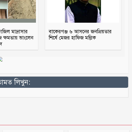
জিল মাদ্রাসার
বাকেরগঞ্জ ৬ আসনের জনপ্রিয়তার
জ ক্ষমতায় ভাংলেন
শির্ষে মেজর হাফিজ মল্লিক
মদ
মত লিখুন: