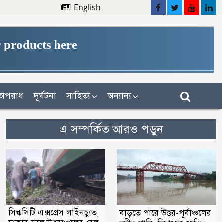
English
 products here
অপরাধ
দূর্ঘটনা
সাহিত্য
অন্যান্য
এ সম্পর্কিত আরও পড়ুন
সিল্কসিটি এক্সপ্রেস লাইনচ্যুত,
বাড়তে পারে উত্তর-পূর্বাঞ্চলের