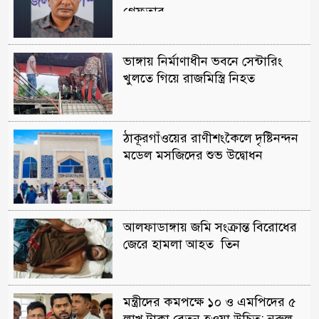
গ্রেফতার
ভাঙ্গায় নির্মাণাধীন ভবনে সেন্টারিং
খুলতে গিয়ে রাজমিস্ত্রি নিহত
ঠাকূরগাঁওয়ের রাণীশংকৈলে দৃষ্টিনন্দন
মডেল মসজিদের শুভ উদ্বোধন
আলফাডাঙ্গায় জমি সংক্রান্ত বিরোধের
জেরে হামলা আহত তিন
মন্ত্রীদের কমপক্ষে ১০ ও এমপিদের ৫
লাখ টাকা বেতন হওয়া উচিত: নুরুল