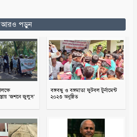
ত আরও পড়ুন
পলক্ষে
বঙ্গবন্ধু ও বঙ্গমাতা ফুটবল টুর্নামেন্ট
্তায় ‘জশনে জুলুস’
২০২৩ অনুষ্ঠিত