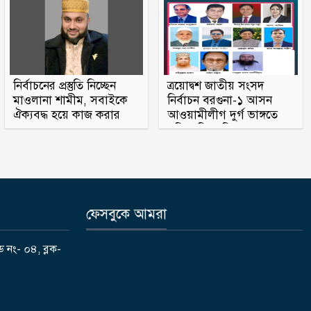
নির্বাচনের প্রস্তুতি নিচ্ছেন
ত্রয়োদ্বশ জাতীয় সংসদ
মাওলানা শামীম, সবাইকে
নির্বাচন বরগুনা-১ আসন
ঐক্যবদ্ধ হয়ে কাজ করার
আওয়ামীলীগ দুর্গ ভাঙ্গতে
অহব্বান জানান
মরিয়া বিএনপি ও জামায়াত
ফেসবুকে আমরা
ড নং- ০৪, ব্লক-