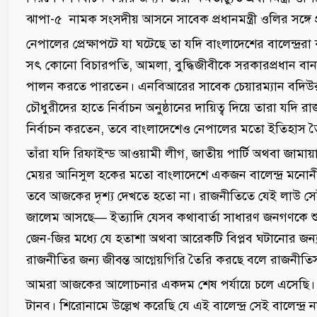
ঝাপা-৫ নামক সংসদীয় আসনে সাবেক প্রধানমন্ত্রী ওলির সঙ্গে প্র
নেপালের প্রেক্ষাপটে যা ঘটেছে তা যদি বাংলাদেশের বালেন্দ্
সৎ কোনো বিচারপতি, আমলা, বুদ্ধিজীবীকে সরকারপ্রধান বানা
পালন করতে পারতেন। এনবিআরের সাবেক চেয়ারম্যান বদিউর রহ
চৌধুরীদের হাতে নির্বাচন অনুষ্ঠানের দায়িত্ব দিয়ে তারা যদি
নির্বাচন করতেন, তবে বাংলাদেশেও নেপালের মতো ইতিহাস 
তাঁরা যদি রিফাইন্ড আওয়ামী লীগ, জাতীয় পার্টি অথবা জা
মেয়র আনিসুল হকের মতো বাংলাদেশে একজন বালেন্দ্র মনোনীত 
তবে আজকের দৃশ্য দেখতে হতো না। রাজনীতিতে যেই লা
জালেম আসছে— ইত্যাদি যেসব কথাবার্তা সাধারণ জনগণকে শ
জেন-জির মধ্যে যে হতাশা অথবা আরেকটি বিপ্লব ঘটানোর জন্
রাজনীতির জন্য জীবন্ত আগ্নেয়গিরি তৈরি করছে বলে রাজনীতিসংশ্ল
আমরা আজকের আলোচনার একদম শেষ পর্যায়ে চলে এসেছি। এবা
টানব। শিরোনামে উল্লেখ করেছি যে এই বালেন্দ্র সেই বালেন্দ্র 