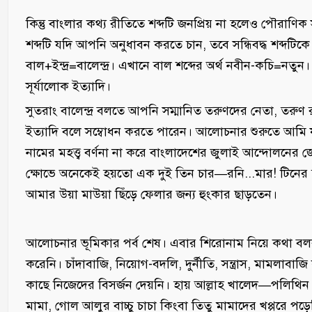
কিন্তু বাংলার কথ্য রীতিতে শব্দটি জনপ্রিয় না হলেও পৌরাণিক সাহ
শব্দটি যদি আপনি অনুধাবন করতে চান, তবে সন্ধিবদ্ধ শব্দটিক
বাল+ইন্দ্র=বালেন্দ্র। এখানে বাল শব্দের অর্থ নবীন-কচি=নতুন। অন্
সূর্যালোক ইত্যাদি।
সুতরাং বালেন্দ্র বলতে আপনি সম্মানিত তরুণদের নেতা, তরুণ রা
ইত্যাদি বলে সম্বোধন করতে পারেন। আলোচনার শুরুতে আমি যদি নেপা
নামের মহত্ত্ব বর্ণনা না করে বাংলাদেশের জুলাই আন্দোলনের 
ক্ষোভে অনেকেই হয়তো এক দুই তিন চার—রনি...মার! টিনের
আমার উয়া মাউয়া ছিঁড়ে ফেলার জন্য হুংকার ছাড়তেন।
আলোচনার ভূমিকার পর্ব শেষ। এবার শিরোনাম নিয়ে কথা বল
করেনি। চাঁদাবাজি, নিয়োগ-বদলি, দুর্নীতি, সন্ত্রাস, মামলাবাজ
কাছে নিজেদের বিসর্জন দেয়নি। হায় আল্লাহ খালেদ—পলিথিন কন
মামা, গোল আলুর বাচ্চু চাচা কিংবা তিতু মামাদের খপ্পরে পড়ে