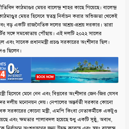
িদ কাঠমাণ্ডর মেয়র বালেন্দ্র শাহর কাছে গিয়েছে। বালেন্দ্র
াণ্ডুর মেয়র হিসেবে স্বতন্ত্র নির্বাচন করার অভিজ্ঞতা থেকেই
 এবং বড় একটি রাজনৈতিক দলের আশ্রয়-প্রশ্রয় দরকার। তারা
র পার্টির সঙ্গে সমঝোতায় পৌঁছায়। এই দলটি ২০২২ সালের
িল এবং সাবেক প্রধানমন্ত্রী প্রচণ্ড সরকারের অংশীদার ছিল।
ন্দও ছিলেন।
মন্ত্রী হিসেবে মেনে নেন এবং বিপ্লবের অংশীদার জেন-জির যেসব
ঁদের দলীয় মনোনয়ন দেয়। নেপালের অন্তর্বর্তী সরকার কোনো
েক সরকারের কোনো মন্ত্রী, এমপি কিংবা নেতাকর্মীকে একটুও
হয়েছে এবং ক্ষমতার পালাবদল হয়েছে শুধু একটি সুষ্ঠু, অবাধ,
কে নির্বাচনে অংশগ্রহণের জন্য উদ্বুদ্ধ করেছে এবং স্বয়ং বালেন্দ্র