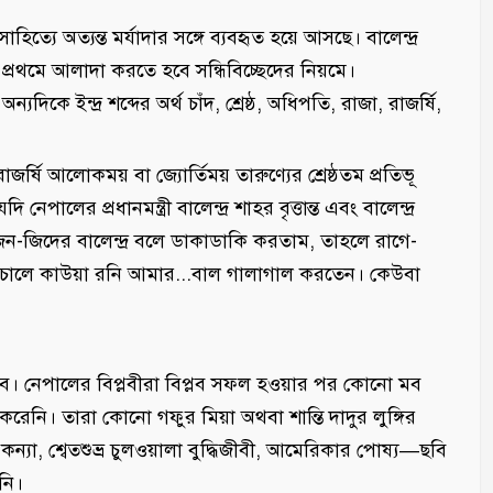
িত্যে অত্যন্ত মর্যাদার সঙ্গে ব্যবহৃত হয়ে আসছে। বালেন্দ্র
ে প্রথমে আলাদা করতে হবে সন্ধিবিচ্ছেদের নিয়মে।
যদিকে ইন্দ্র শব্দের অর্থ চাঁদ, শ্রেষ্ঠ, অধিপতি, রাজা, রাজর্ষি,
জর্ষি আলোকময় বা জ্যোর্তিময় তারুণ্যের শ্রেষ্ঠতম প্রতিভূ
লের প্রধানমন্ত্রী বালেন্দ্র শাহর বৃত্তান্ত এবং বালেন্দ্র
জেন-জিদের বালেন্দ্র বলে ডাকাডাকি করতাম, তাহলে রাগে-
 চালে কাউয়া রনি আমার...বাল গালাগাল করতেন। কেউবা
ব। নেপালের বিপ্লবীরা বিপ্লব সফল হওয়ার পর কোনো মব
ি করেনি। তারা কোনো গফুর মিয়া অথবা শান্তি দাদুর লুঙ্গির
্যা, শ্বেতশুভ্র চুলওয়ালা বুদ্ধিজীবী, আমেরিকার পোষ্য—ছবি
নি।