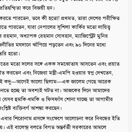
তিদ্বন্দ্বিতা করে বিজয়ী হন।
ররা করতে পারতেন, তবে কী হতো! প্রথমত, তারা দেশের পরীক্ষিত
তে পারতেন, যারা নেপালের সুশিলা কার্কির মতো দায়িত্ব
মান, অধ্যাপক রেহমান সোবহান, ম্যাজিস্ট্রেট মুনির
 রাজনীতির মযদানে ঝাঁপিয়ে পড়তেন এবং ৯০ দিনের মধ্যে
তৈরি হতো।
মায়াতের মতো দলের সঙ্গে একক সমঝোতায আসতেন এবং প্রয়াত
করতেন এবং নিজেরা মন্ত্রী-এমপি হওয়ার স্বপ্ন দেখতেন,
উ সেই কদু—আগেই ভালো ছিলাম—এক জালেম গেছে আরেক
ুনতে হচ্ছে তা অবশ্যই ঘটত না। আজকের দিনে আমাদের
য যেসব হুমকি-ধমকি ও ফিসফাঁস শোনা যাচ্ছে তা আগামীর
িষ্ট ব্যক্তিবর্গ আশঙ্কা করছেন।
র শিরোনাম প্রসঙ্গে সংক্ষেপে আলোচনা করে নিবন্ধের ইতি
নয়। এই বালেন্দ্র বলতে বিগত অন্তর্বর্তী সরকারের আমলে