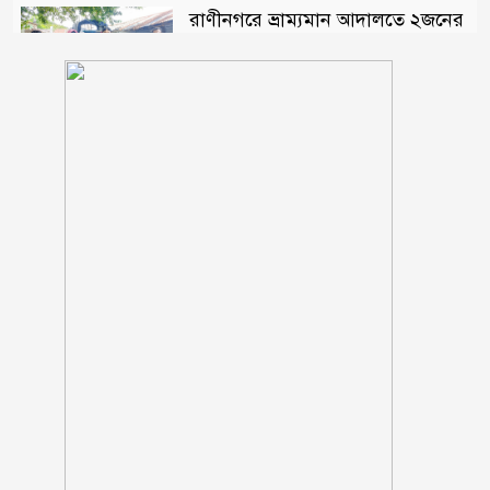
রাণীনগরে ভ্রাম্যমান আদালতে ২জনের
কারাদন্ড
শরণখোলায় মাদক কারবারিদের
গ্রেফতারের পর ওসির বিরুদ্ধে
ষড়যন্ত্রের প্রতিবাদে মানববন্ধন
পুলিশকে পিটিয়ে রক্তাক্ত করেছি এ
দৃশ্য কি আপনারা দেখেননি, সমাবেশে
এনসিপি নেতা
সাকিব ‘খুনীর প্রমাণিত দোসর,
ফ্যাসিস্ট’: আসিফ আকবর
‘মানুষ তোমাকে নিয়ে হিংসা করবে,
এটাই স্বাভাবিক’; জর্জিনাকে রোনালদো