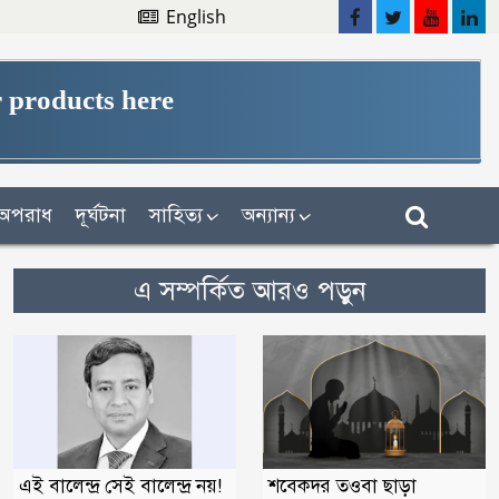
English
 products here
অপরাধ
দূর্ঘটনা
সাহিত্য
অন্যান্য
এ সম্পর্কিত আরও পড়ুন
এই বালেন্দ্র সেই বালেন্দ্র নয়!
শবেকদর তওবা ছাড়া