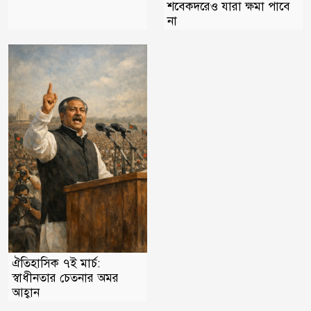
শবেকদরেও যারা ক্ষমা পাবে
না
ঐতিহাসিক ৭ই মার্চ:
স্বাধীনতার চেতনার অমর
আহ্বান