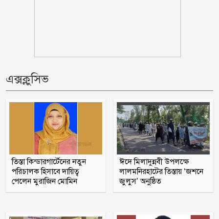
গ্রেফতার
আগস্টের ৫ তারিখ যেভাবে হলো ‘৩৬
জুলাই’
যে ডকুমেন্টারিতে আবু সাঈদের ছবি নেই,
এক্সক্লুসিভ
সেটা কোনো ডকুমেন্টারি নয়: ভারপ্রাপ্ত
রাষ্ট্রপতি
গলাচিপায় ১০ পিস ইয়াবাসহ যুবক গ্রেপ্তার
গলাচিপায় জুলাই গণঅভ্যুত্থান দিবস পালিত
তিস্তা কিন্ডারগার্টেনের নতুন
ঈদে মিলাদুন্নবী উপলক্ষে
পরিচালক হিসাবে দায়িত্ব
লালমনিরহাটের তিস্তায় ‘জশনে
পেলেন মুরাজিন মোমিন
জুলুস’ অনুষ্ঠিত
শরণখোলায় জুলাই গণঅভ্যুত্থান দিবস
উপলক্ষে আলোচনা সভা ও সংবর্ধনা