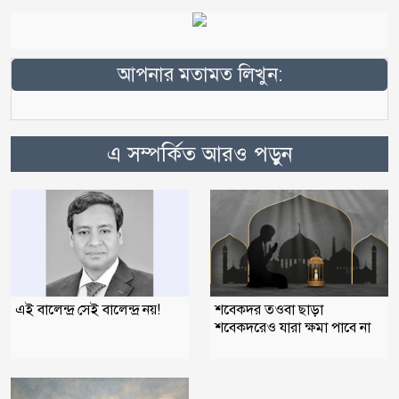
আপনার মতামত লিখুন:
এ সম্পর্কিত আরও পড়ুন
এই বালেন্দ্র সেই বালেন্দ্র নয়!
শবেকদর তওবা ছাড়া
শবেকদরেও যারা ক্ষমা পাবে না