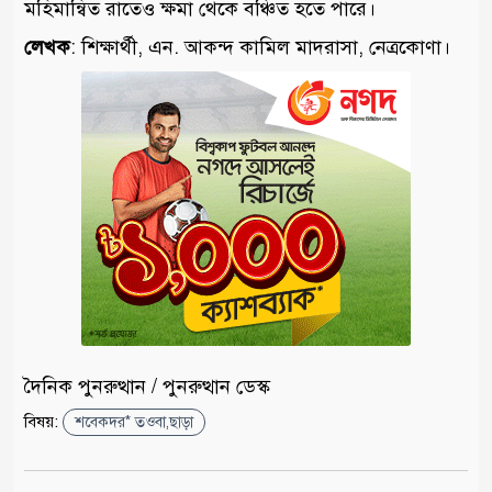
মহিমান্বিত রাতেও ক্ষমা থেকে বঞ্চিত হতে পারে।
লেখক
: শিক্ষার্থী, এন. আকন্দ কামিল মাদরাসা, নেত্রকোণা।
দৈনিক পুনরুত্থান / পুনরুত্থান ডেস্ক
বিষয়:
শবেকদর* তওবা,ছাড়া