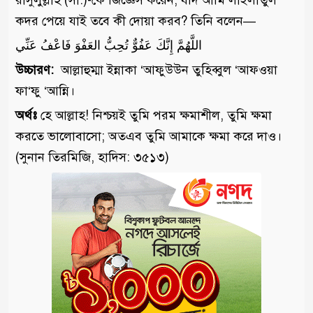
রাসুলুল্লাহ (সা.)-কে জিজ্ঞেস করেন, যদি আমি লাইলাতুল
কদর পেয়ে যাই তবে কী দোয়া করব? তিনি বলেন—
اللَّهُمَّ إِنَّكَ عَفُوٌّ تُحِبُّ العَفْوَ فَاعْفُ عَنِّي
উচ্চারণ:
আল্লাহুম্মা ইন্নাকা ‘আফুউউন তুহিব্বুল ‘আফওয়া
ফা‘ফু ‘আন্নি।
অর্থঃ
হে আল্লাহ! নিশ্চয়ই তুমি পরম ক্ষমাশীল, তুমি ক্ষমা
করতে ভালোবাসো; অতএব তুমি আমাকে ক্ষমা করে দাও।
(সুনান তিরমিজি, হাদিস: ৩৫১৩)