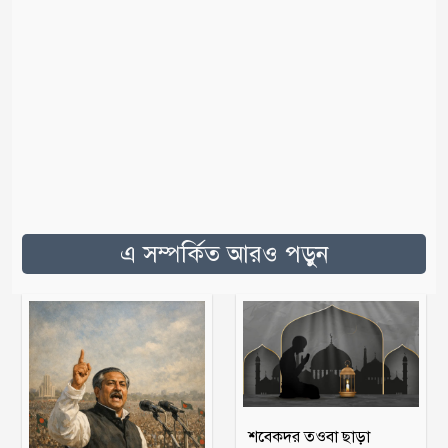
এ সম্পর্কিত আরও পড়ুন
শবেকদর তওবা ছাড়া