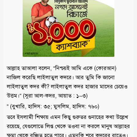
আল্লাহ তাআলা বলেন, “নিশ্চয়ই আমি একে (কোরআন)
নাজিল করেছি লাইলাতুল কদরে। আর তুমি কি জানো
লাইলাতুল কদর কী? লাইলাতুল কদর হাজার মাসের চেয়েও
উত্তম।” (সুরা আল-কদর, আয়াত : ১–৩)
” (বুখারি, হাদিস: ৩৫; মুসলিম, হাদিস: ৭৬০)
তবে ইসলামী শিক্ষায় এমন কিছু গুরুতর গুনাহের কথা উল্লেখ
রয়েছে, যেগুলোতে লিপ্ত থেকে তওবা না করলে মানুষ আল্লাহর
ক্ষমা থেকে বঞ্চিত হতে পারে। এমনকি শবে কদরের রাতেও।