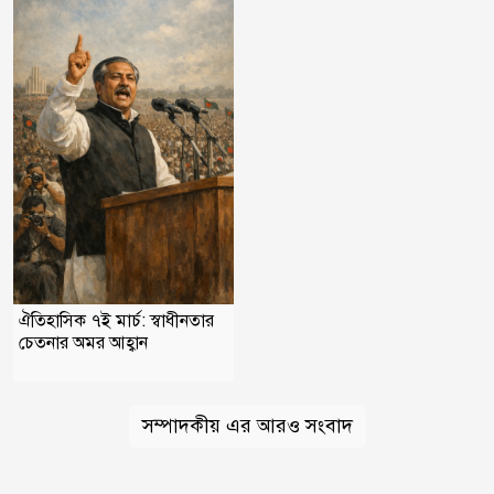
ঐতিহাসিক ৭ই মার্চ: স্বাধীনতার
চেতনার অমর আহ্বান
সম্পাদকীয় এর আরও সংবাদ