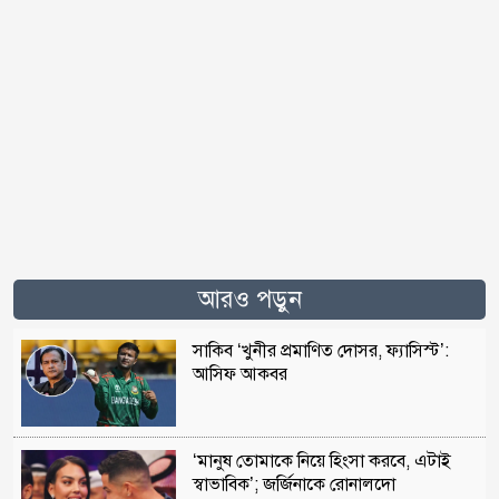
আরও পড়ুন
সাকিব ‘খুনীর প্রমাণিত দোসর, ফ্যাসিস্ট’:
আসিফ আকবর
‘মানুষ তোমাকে নিয়ে হিংসা করবে, এটাই
স্বাভাবিক’; জর্জিনাকে রোনালদো