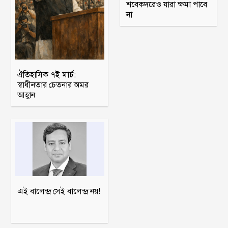
শবেকদরেও যারা ক্ষমা পাবে
না
ঐতিহাসিক ৭ই মার্চ:
স্বাধীনতার চেতনার অমর
আহ্বান
এই বালেন্দ্র সেই বালেন্দ্র নয়!