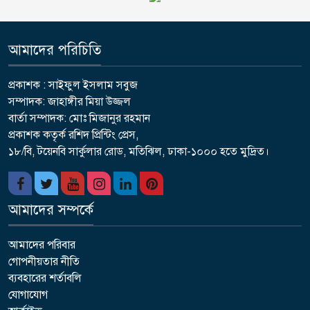
আমাদের পরিচিতি
প্রকাশক : সাইফুল ইসলাম সবুজ
সম্পাদক: জাহাঙ্গীর মিয়া উজ্জল
বার্তা সম্পাদক: মোঃ মিজানুর রহমান
প্রকাশক কতৃর্ক রশিদ প্রিন্টিং প্রেস,
১৮/বি, টয়েনবি সার্কুলার রোড, মতিঝিল, ঢাকা-১০০০ হতে মুদ্রিত।
আমাদের সম্পর্কে
আমাদের পরিবার
গোপনীয়তার নীতি
ব্যবহারের শর্তাবলি
যোগাযোগ