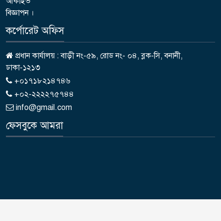
আর্কাইভ
বিজ্ঞাপন ।
কর্পোরেট অফিস
প্রধান কার্যালয় : বাড়ী নং-৫৯, রোড নং- ০৪, ব্লক-সি, বনানী,
ঢাকা-১২১৩
+০১৭১৮২১৪৭৪৬
+০২-২২২২৭৫৭৪৪
info@gmail.com
ফেসবুকে আমরা