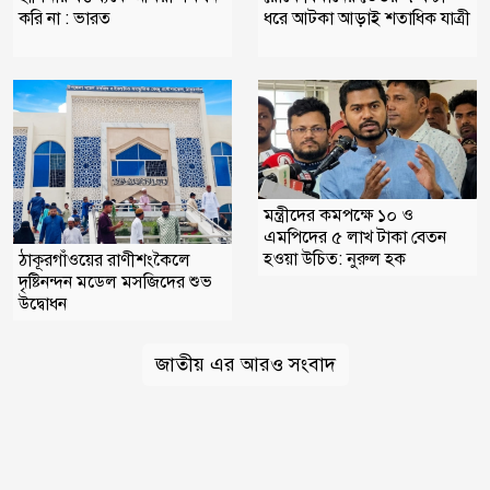
করি না : ভারত
ধরে আটকা আড়াই শতাধিক যাত্রী
মন্ত্রীদের কমপক্ষে ১০ ও
এমপিদের ৫ লাখ টাকা বেতন
হওয়া উচিত: নুরুল হক
ঠাকূরগাঁওয়ের রাণীশংকৈলে
দৃষ্টিনন্দন মডেল মসজিদের শুভ
উদ্বোধন
জাতীয় এর আরও সংবাদ