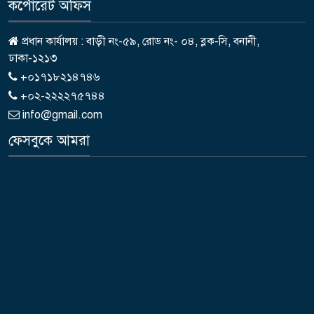
কর্পোরেট অফিস
প্রধান কার্যালয় : বাড়ী নং-৫৯, রোড নং- ০৪, ব্লক-সি, বনানী,
ঢাকা-১২১৩
+০১৭১৮২১৪৭৪৬
+০২-২২২২৭৫৭৪৪
info@gmail.com
ফেসবুকে আমরা