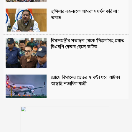
হাসিনার বক্তব্যকে আমরা সমর্থন করি না :
ভারত
বিমানমন্ত্রীর সভাস্থল থেকে ‘পিস্তল’সহ প্রয়াত
বিএনপি নেতার ছেলে আটক
রোমে বিমানের ভেতর ৭ ঘণ্টা ধরে আটকা
আড়াই শতাধিক যাত্রী
নোয়াখালীতে পর্নোগ্রাফি চক্রের ৫ সদস্য
গ্রেপ্তার: উদ্ধার ৪ তরুণী