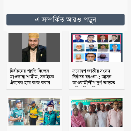
এ সম্পর্কিত আরও পড়ুন
নির্বাচনের প্রস্তুতি নিচ্ছেন
ত্রয়োদ্বশ জাতীয় সংসদ
মাওলানা শামীম, সবাইকে
নির্বাচন বরগুনা-১ আসন
ঐক্যবদ্ধ হয়ে কাজ করার
আওয়ামীলীগ দুর্গ ভাঙ্গতে
অহব্বান জানান
মরিয়া বিএনপি ও জামায়াত