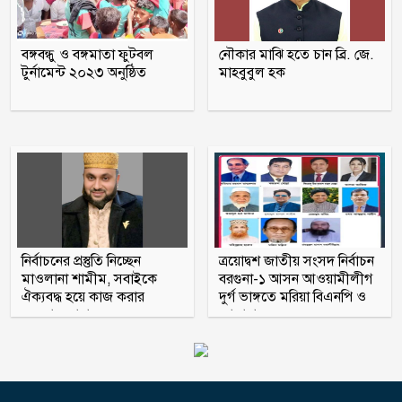
মাদক কারবারির বাড়িতে ঢোকার আগে
নিজেদেরই দেহ তল্লাশি, ব্যাখ্যা দিল পুলিশ
বঙ্গবন্ধু ও বঙ্গমাতা ফুটবল
নৌকার মাঝি হতে চান ব্রি. জে.
টুর্নামেন্ট ২০২৩ অনুষ্ঠিত
মাহবুবুল হক
আওয়ামী লীগের সঙ্গে গণতন্ত্র যায় না : মির্জা
ফখরুল
গোপালগঞ্জে সংবাদ সম্মেলন করে আওয়ামী
লীগের ১৫ নেতার পদত্যাগ
স্কুলছাত্রীকে ধর্ষণের মামলায় কনটেন্ট
ক্রিয়েটর রিপন মিয়া গ্রেপ্তার
নির্বাচনের প্রস্তুতি নিচ্ছেন
ত্রয়োদ্বশ জাতীয় সংসদ নির্বাচন
মাওলানা শামীম, সবাইকে
বরগুনা-১ আসন আওয়ামীলীগ
ঐক্যবদ্ধ হয়ে কাজ করার
দুর্গ ভাঙ্গতে মরিয়া বিএনপি ও
অহব্বান জানান
জামায়াত