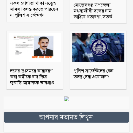
সকল যোগ্যতা থাকা সত্বেও
মোড়েলগঞ্জ উপজেলা
মামলা তদন্ত করতে পারছেন
মৎস্যজীবী দলের নাম
না পুলিশ সার্জেন্টগন
ভাঙিয়ে প্রতারণা, সতর্ক
থাকার আহ্বান
দলের দুঃসময়ে কারাবরণ
পুলিশ সার্জেন্টদের কেন
করা কর্মীকে বাদ দিয়ে
তদন্ত দেয়া প্রয়োজন?
জুয়াড়ি আমানকে ভারপ্রাপ্ত
আহ্বায়ক
আপনার মতামত লিখুন: