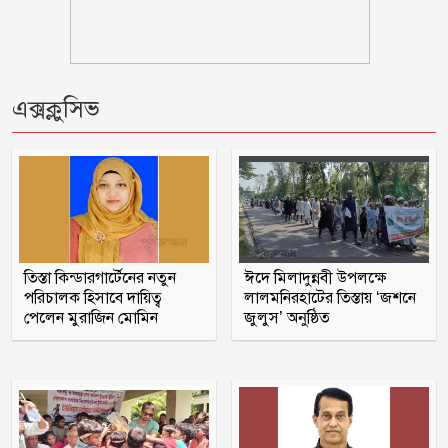
দিনে-দুপুরে বাসে আগুন
এক্সক্লুসিভ
ছয় মাসে অনেক খেয়েছেন, মনে হচ্ছে
দলটাকেই খেয়ে ফেলবেন: বিএনপির এমপি
প্রতিবন্ধী কর্মীর স্ত্রীর সঙ্গে সম্পর্ক, দল থেকে
বহিষ্কার জামায়াত নেতা
তিস্তা কিন্ডারগার্টেনের নতুন
ঈদে মিলাদুন্নবী উপলক্ষে
পরিচালক হিসাবে দায়িত্ব
লালমনিরহাটের তিস্তায় ‘জশনে
চট্টগ্রামে সাবেক শিক্ষামন্ত্রী নওফেলের
পেলেন মুরাজিন মোমিন
জুলুস’ অনুষ্ঠিত
বাসভবনে আগুন
ইরানের বিরুদ্ধে বাংলাদেশ-পাকিস্তানসহ ১৩
দেশের জোট, কমান্ডার নিয়োগ দিল সৌদি
আরব