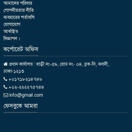
আমাদের পরিবার
গোপনীয়তার নীতি
ব্যবহারের শর্তাবলি
যোগাযোগ
আর্কাইভ
বিজ্ঞাপন ।
কর্পোরেট অফিস
প্রধান কার্যালয় : বাড়ী নং-৫৯, রোড নং- ০৪, ব্লক-সি, বনানী,
ঢাকা-১২১৩
+০১৭১৮২১৪৭৪৬
+০২-২২২২৭৫৭৪৪
info@gmail.com
ফেসবুকে আমরা