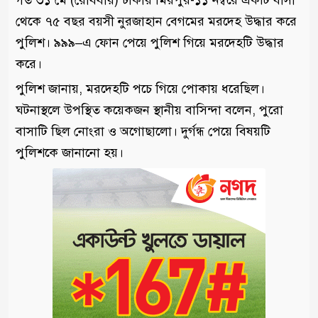
গত ৩১ মে (রোববার) ঢাকার মিরপুর-১১ নম্বরে একটি বাসা
থেকে ৭৫ বছর বয়সী নুরজাহান বেগমের মরদেহ উদ্ধার করে
পুলিশ। ৯৯৯–এ ফোন পেয়ে পুলিশ গিয়ে মরদেহটি উদ্ধার
করে।
পুলিশ জানায়, মরদেহটি পচে গিয়ে পোকায় ধরেছিল।
ঘটনাস্থলে উপস্থিত কয়েকজন স্থানীয় বাসিন্দা বলেন, পুরো
বাসাটি ছিল নোংরা ও অগোছালো। দুর্গন্ধ পেয়ে বিষয়টি
পুলিশকে জানানো হয়।