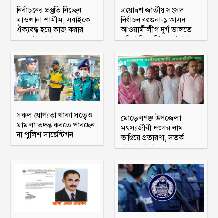
নির্বাচনের প্রস্তুতি নিচ্ছেন
ত্রয়োদ্বশ জাতীয় সংসদ
মাওলানা শামীম, সবাইকে
নির্বাচন বরগুনা-১ আসন
ঐক্যবদ্ধ হয়ে কাজ করার
আওয়ামীলীগ দুর্গ ভাঙ্গতে
অহব্বান জানান
মরিয়া বিএনপি ও জামায়াত
সকল যোগ্যতা থাকা সত্বেও
মোড়েলগঞ্জ উপজেলা
মামলা তদন্ত করতে পারছেন
মৎস্যজীবী দলের নাম
না পুলিশ সার্জেন্টগন
ভাঙিয়ে প্রতারণা, সতর্ক
থাকার আহ্বান