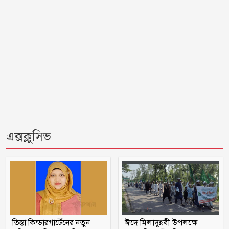
আত্রাইয়ে পুলিশের অভিযান, মাদক
ব্যবসায়ীসহ গ্রেফতার ৮
কুড়িগ্রামে ৮ বছরের শিশুর কাঁধে ৬ সদস্যের
পরিবার
লিওনেল মেসির বাবা মারা গেছেন
১/১১ তে তারেক রহমানকে ‘আয়নাঘরে’ বন্দি
এক্সক্লুসিভ
রাখা হয়েছিল: চিফ প্রসিকিউটর
ঋণের বোঝা মাথায় নিয়ে সাগরে জেলেরা,
দেখা নেই কাঙ্ক্ষিত ইলিশের
বিবাহবিচ্ছেদের মামলা তুলে নিলেন বিজয়ের
স্ত্রী
তিস্তা কিন্ডারগার্টেনের নতুন
ঈদে মিলাদুন্নবী উপলক্ষে