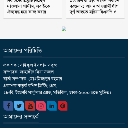
নির্বাচনের প্রস্তুতি নিচ্ছেন
ত্রয়োদ্বশ জাতীয় সংসদ নির্বাচন
মাওলানা শামীম, সবাইকে
বরগুনা-১ আসন আওয়ামীলীগ
ঐক্যবদ্ধ হয়ে কাজ করার
দুর্গ ভাঙ্গতে মরিয়া বিএনপি ও
অহব্বান জানান
জামায়াত
আমাদের পরিচিতি
প্রকাশক : সাইফুল ইসলাম সবুজ
সম্পাদক: জাহাঙ্গীর মিয়া উজ্জল
বার্তা সম্পাদক: মোঃ মিজানুর রহমান
প্রকাশক কতৃর্ক রশিদ প্রিন্টিং প্রেস,
১৮/বি, টয়েনবি সার্কুলার রোড, মতিঝিল, ঢাকা-১০০০ হতে মুদ্রিত।
আমাদের সম্পর্কে