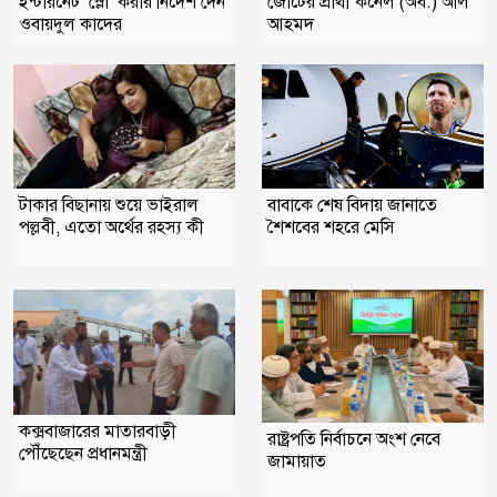
ইন্টারনেট ‘স্লো’ করার নির্দেশ দেন
জোটের প্রার্থী কর্নেল (অব.) অলি
ওবায়দুল কাদের
আহমদ
টাকার বিছানায় শুয়ে ভাইরাল
বাবাকে শেষ বিদায় জানাতে
পল্লবী, এতো অর্থের রহস্য কী
শৈশবের শহরে মেসি
কক্সবাজারের মাতারবাড়ী
রাষ্ট্রপতি নির্বাচনে অংশ নেবে
পৌঁছেছেন প্রধানমন্ত্রী
জামায়াত