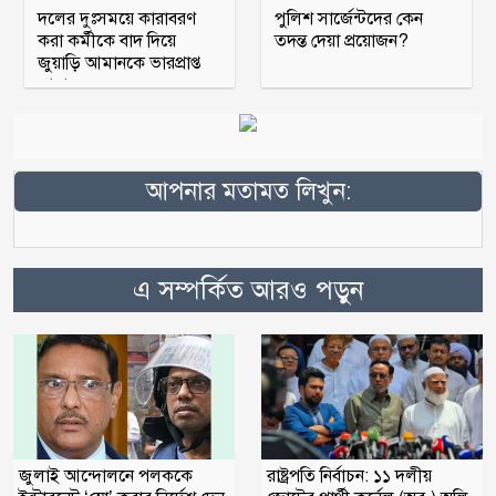
দলের দুঃসময়ে কারাবরণ
পুলিশ সার্জেন্টদের কেন
করা কর্মীকে বাদ দিয়ে
তদন্ত দেয়া প্রয়োজন?
জুয়াড়ি আমানকে ভারপ্রাপ্ত
আহ্বায়ক
আপনার মতামত লিখুন:
এ সম্পর্কিত আরও পড়ুন
জুলাই আন্দোলনে পলককে
রাষ্ট্রপতি নির্বাচন: ১১ দলীয়