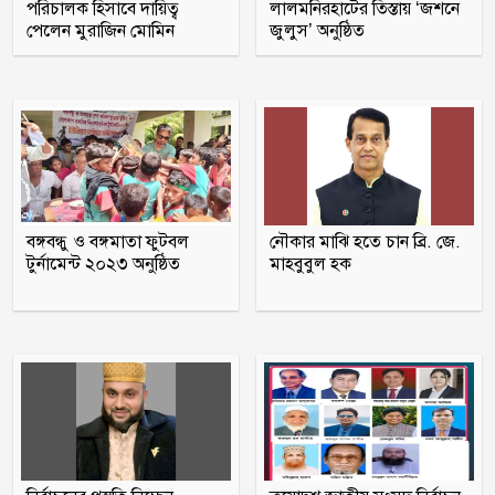
পরিচালক হিসাবে দায়িত্ব
লালমনিরহাটের তিস্তায় ‘জশনে
পেলেন মুরাজিন মোমিন
জুলুস’ অনুষ্ঠিত
কুপ্রস্তাবে রাজি না হওয়ায় ভাই-বোনসহ
তরুণীর চুল কেটে গাছে বেঁধে নির্যাতন
গণঅভ্যুত্থানের সঙ্গে প্রথম বেইমানি করেছেন
জামায়াত আমির: রাশেদ খান
তনু হত্যায় সাবেক সেনাসদস্য হাফিজুর
বঙ্গবন্ধু ও বঙ্গমাতা ফুটবল
নৌকার মাঝি হতে চান ব্রি. জে.
রহমান ফের গ্রেফতার
টুর্নামেন্ট ২০২৩ অনুষ্ঠিত
মাহবুবুল হক
আহারে জীবন! একবছরে লাশ কঙ্কাল, কেউ
খোঁজ নেয়নি