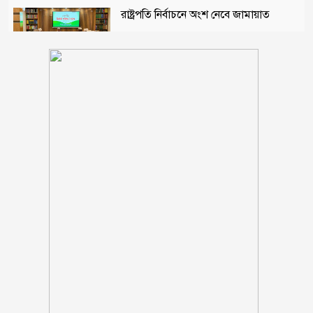
রাষ্ট্রপতি নির্বাচনে অংশ নেবে জামায়াত
মোহাম্মাদিয়া এতিমখানার মাদ্রাসা কমিটির
আহবায়ক হলেন নূর জামাল খসরু
হাসিনাকে ফেরাতে ৪০৪ শিক্ষকের গোপন
তৎপরতা, ব্যবস্থা নেওয়ার দাবি
বোয়ালমারীতে স্বশস্ত্র বাহিনী অব: কর্মকর্তা-
কর্মচারী কল্যাণ সমিতির মাসিক সভা
অনুষ্টিত
যুবদল নেতার ছুরিকাঘাতে আহত শিবির
কর্মীর চিকিৎসাধীন অবস্থায় মৃত্যু